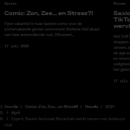
Opinie
Nieuws
Co­mic: Zon, Zee... en Stress?!
Saxi­
Tik­T
Fijne vakantie! In haar laatste comic voor de
wer­v
zomervakantie geniet cartooniste Stefanie Heil alvast
van haar welverdiende rust. Alhoewel...
Het CvB 
stoppen 
17 juli 2026
Jansen, 
de app ee
en intern
veilighei
het gebru
17 juli 
Saxnow
Co­mic: Zon, Zee... en Stress?!
Nieuws
2021
April
Expert: 'Saxion-lectoraat Blockchain werkt samen met dubieuze
club'