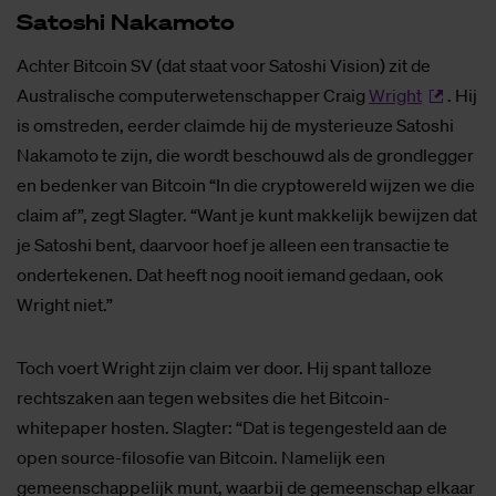
Sa­to­shi Na­kamo­to
Achter Bitcoin SV (dat staat voor Satoshi Vision) zit de
Australische computerwetenschapper Craig
Wright
. Hij
is omstreden, eerder claimde hij de mysterieuze Satoshi
Nakamoto te zijn, die wordt beschouwd als de grondlegger
en bedenker van Bitcoin “In die cryptowereld wijzen we die
claim af”, zegt Slagter. “Want je kunt makkelijk bewijzen dat
je Satoshi bent, daarvoor hoef je alleen een transactie te
ondertekenen. Dat heeft nog nooit iemand gedaan, ook
Wright niet.”
Toch voert Wright zijn claim ver door. Hij spant talloze
rechtszaken aan tegen websites die het Bitcoin-
whitepaper hosten. Slagter: “Dat is tegengesteld aan de
open source-filosofie van Bitcoin. Namelijk een
gemeenschappelijk munt, waarbij de gemeenschap elkaar