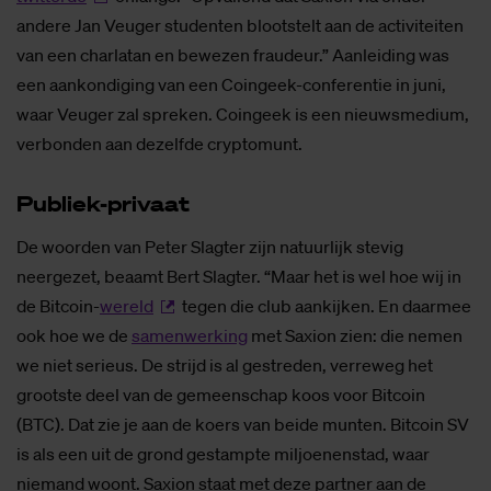
andere Jan Veuger studenten blootstelt aan de activiteiten
van een charlatan en bewezen fraudeur.” Aanleiding was
een aankondiging van een Coingeek-conferentie in juni,
waar Veuger zal spreken. Coingeek is een nieuwsmedium,
verbonden aan dezelfde cryptomunt.
Pu­bliek-pri­vaat
De woorden van Peter Slagter zijn natuurlijk stevig
neergezet, beaamt Bert Slagter. “Maar het is wel hoe wij in
de Bitcoin-
wereld
tegen die club aankijken. En daarmee
ook hoe we de
samenwerking
met Saxion zien: die nemen
we niet serieus. De strijd is al gestreden, verreweg het
grootste deel van de gemeenschap koos voor Bitcoin
(BTC). Dat zie je aan de koers van beide munten. Bitcoin SV
is als een uit de grond gestampte miljoenenstad, waar
niemand woont. Saxion staat met deze partner aan de