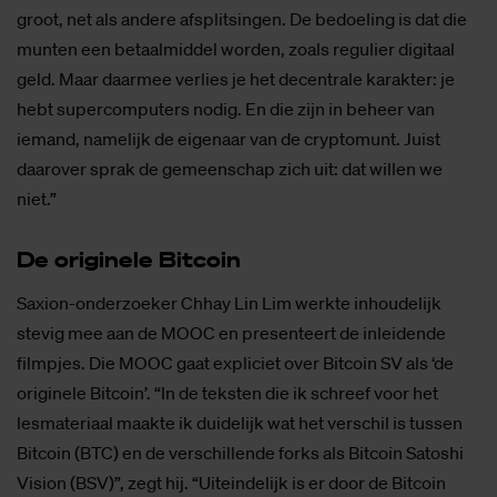
groot, net als andere afsplitsingen. De bedoeling is dat die
munten een betaalmiddel worden, zoals regulier digitaal
geld. Maar daarmee verlies je het decentrale karakter: je
hebt supercomputers nodig. En die zijn in beheer van
iemand, namelijk de eigenaar van de cryptomunt. Juist
daarover sprak de gemeenschap zich uit: dat willen we
niet.”
De ori­gi­ne­le Bit­coin
Saxion-onderzoeker Chhay Lin Lim werkte inhoudelijk
stevig mee aan de MOOC en presenteert de inleidende
filmpjes. Die MOOC gaat expliciet over Bitcoin SV als ‘de
originele Bitcoin’. “In de teksten die ik schreef voor het
lesmateriaal maakte ik duidelijk wat het verschil is tussen
Bitcoin (BTC) en de verschillende forks als Bitcoin Satoshi
Vision (BSV)”, zegt hij. “Uiteindelijk is er door de Bitcoin