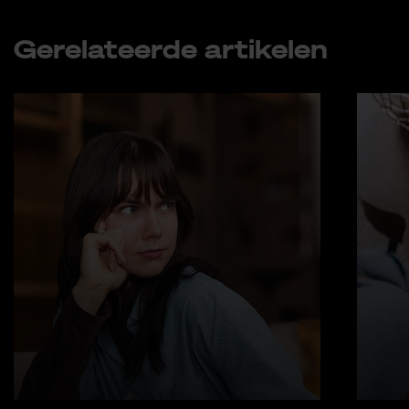
Ge­re­la­teer­de ar­ti­ke­len