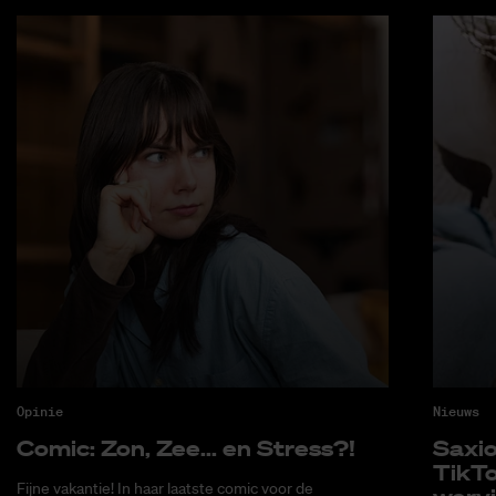
Opinie
Nieuws
Co­mic: Zon, Zee... en Stress?!
Saxi­
Tik­T
Fijne vakantie! In haar laatste comic voor de