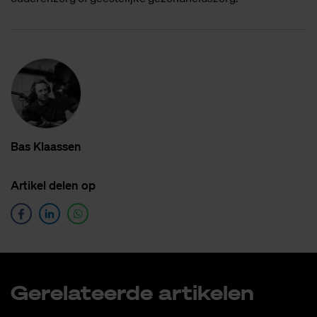
Bas Klaas­sen
Ar­ti­kel de­len op
Ge­re­la­teer­de ar­ti­ke­len