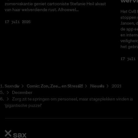
wer­v
zomervakantie geniet cartooniste Stefanie Heil alvast
van haar welverdiende rust. Alhoewel...
Het CvB 
stoppen 
17 juli 2026
Jansen, 
de app ee
en intern
veilighei
het gebru
17 juli 
Saxnow
Co­mic: Zon, Zee... en Stress?!
Nieuws
2021
December
Zorg zit te springen om personeel, maar stageplekken vinden is
‘gigantische puzzel’