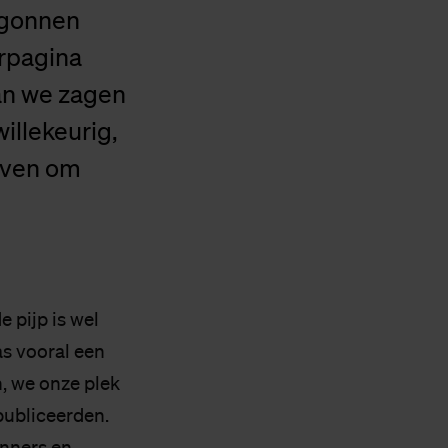
egonnen
orpagina
an we zagen
illekeurig,
ijven om
e pijp is wel
as vooral een
, we onze plek
publiceerden.
onners en