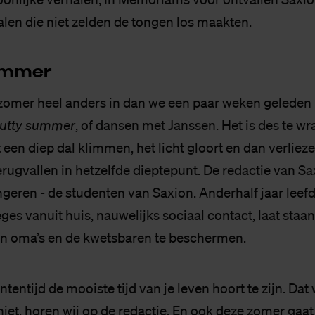
len die niet zelden de tongen los maakten.
um­mer
zomer heel anders in dan we een paar weken gelede
lutty summer
, of dansen met Janssen. Het is des te w
it een diep dal klimmen, het licht gloort en dan verliez
rugvallen in hetzelfde dieptepunt. De redactie van S
geren - de studenten van Saxion. Anderhalf jaar leef
ges vanuit huis, nauwelijks sociaal contact, laat staan 
n oma’s en de kwetsbaren te beschermen.
ententijd de mooiste tijd van je leven hoort te zijn. Dat
niet, horen wij op de redactie. En ook deze zomer gaat