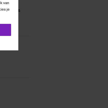
ik van
kies je
fysiek als