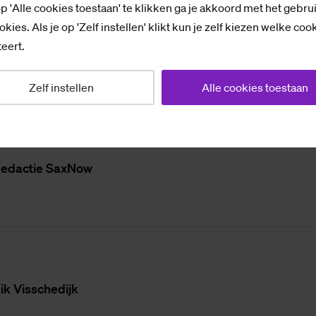
p 'Alle cookies toestaan' te klikken ga je akkoord met het gebru
okies. Als je op 'Zelf instellen' klikt kun je zelf kiezen welke coo
r eind augustus weer in goede gezondheid zien, zowel 
eert.
Zelf instellen
Alle cookies toestaan
e­dac­tie SaxNow
ik Vis­sche­dijk