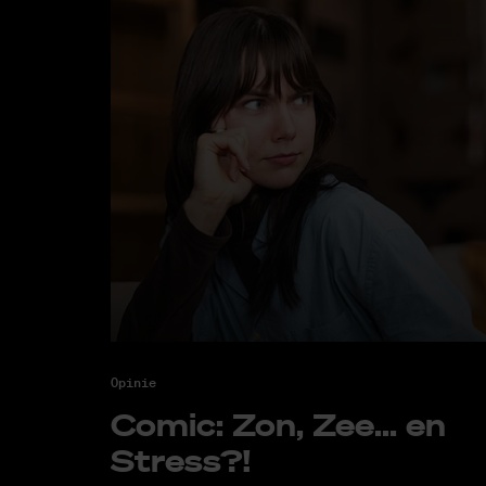
Opinie
Co­mic: Zon, Zee... en
Stress?!