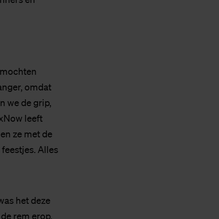
n mochten
ranger, omdat
en we de grip,
axNow leeft
den ze met de
feestjes. Alles
 was het deze
 de rem erop,