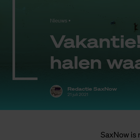
Nieuws
Va­kan­tie
ha­len wa
Redactie SaxNow
21 juli 2021
SaxNow is m