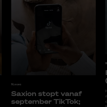
M
Nieuws
H
Saxi­on stopt van­af
m
sep­tem­ber Tik­Tok;
d
M