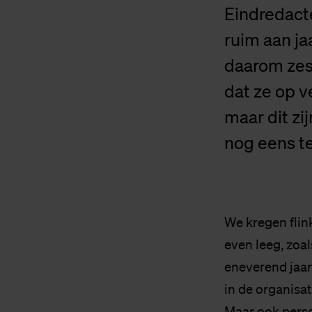
Eindredact
ruim aan ja
daarom zes
dat ze op v
maar dit zi
nog eens te
We kregen flink
even leeg, zoal
eneverend jaar
in de organisa
Maar ook perso