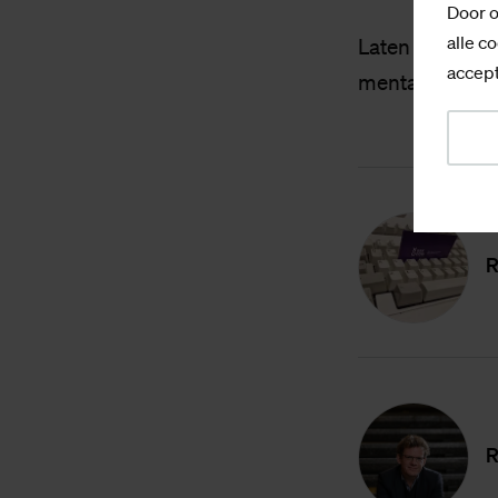
Door o
alle co
Laten we elkaa
accept
mentaal.
R
R