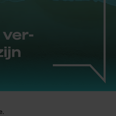
 ver­
ijn
e.