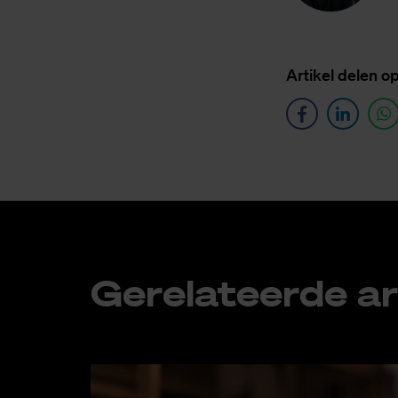
Ar­ti­kel de­len o
Ge­re­la­teer­de ar­