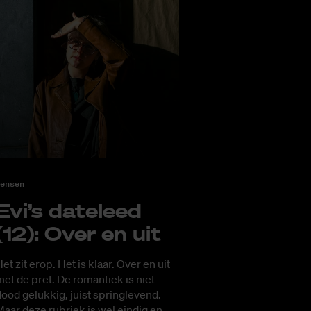
ensen
Evi’s da­te­leed
(12): Over en uit
et zit erop. Het is klaar. Over en uit
et de pret. De romantiek is niet
ood gelukkig, juist springlevend.
aar deze rubriek is wel eindig en