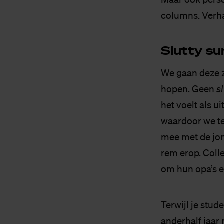
columns. Verha
Slut­ty s
We gaan deze 
hopen. Geen
s
het voelt als u
waardoor we te
mee met de jon
rem erop. Colle
om hun opa’s e
Terwijl je stud
anderhalf jaar 