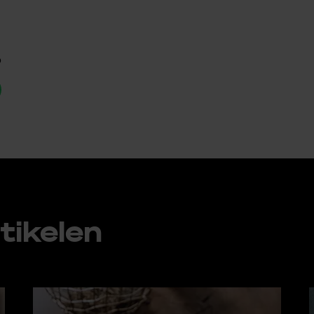
p
ti­ke­len