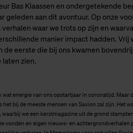
eur Bas Klaassen en ondergetekende b
ar geleden aan dit avontuur. Op onze vo
 verhalen waar we trots op zijn en waarv
erschillende manier impact hadden. Vrij w
jn de eerste die bij ons kwamen bovendr
 laten zien.
 wat energie van ons opstartjaar in coronatijd. Maar d
s het bij de meeste mensen van Saxion zal zijn. Het w
, waarbij we een kerstmagazine uit de grond stampten
tie vonden en eigen nieuws- en achtergrondverhalen 
onlijke verhalen, In Memoriams voor ontvallen Saxi