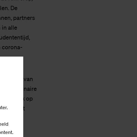
len. De
nnen, partners
in alle
udententijd,
n corona-
 hangt af van
t demissionaire
, maar ook op
ter.
 de docent
 ook de
eeld
ontent.