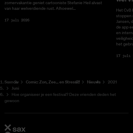
zomervakantie geniet cartooniste Stefanie Heil alvast
van haar welverdiende rust. Alhoewel...
Het CvB 
stoppen 
17 juli 2026
Jansen, 
de app ee
en intern
veilighei
het gebru
17 juli 
Saxnow
Co­mic: Zon, Zee... en Stress?!
Nieuws
2021
Juni
Hoe organiseer je een festival? Deze vrienden deden het
gewoon