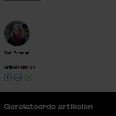
Yoni Pas­man
Ar­ti­kel de­len op
Ge­re­la­teer­de ar­ti­ke­len