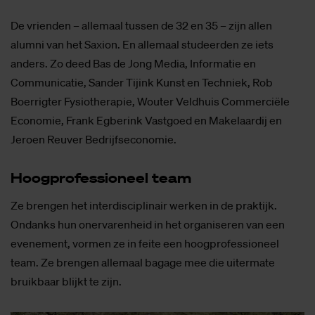
De vrienden – allemaal tussen de 32 en 35 – zijn allen
alumni van het Saxion. En allemaal studeerden ze iets
anders. Zo deed Bas de Jong Media, Informatie en
Communicatie, Sander Tijink Kunst en Techniek, Rob
Boerrigter Fysiotherapie, Wouter Veldhuis Commerciële
Economie, Frank Egberink Vastgoed en Makelaardij en
Jeroen Reuver Bedrijfseconomie.
Hoog­pro­fes­si­o­neel team
Ze brengen het interdisciplinair werken in de praktijk.
Ondanks hun onervarenheid in het organiseren van een
evenement, vormen ze in feite een hoogprofessioneel
team. Ze brengen allemaal bagage mee die uitermate
bruikbaar blijkt te zijn.