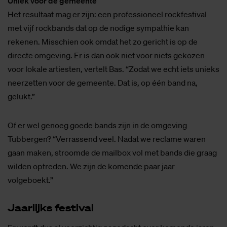
Uniek voor de gemeente
Het resultaat mag er zijn: een professioneel rockfestival
met vijf rockbands dat op de nodige sympathie kan
rekenen. Misschien ook omdat het zo gericht is op de
directe omgeving. Er is dan ook niet voor niets gekozen
voor lokale artiesten, vertelt Bas. “Zodat we echt iets unieks
neerzetten voor de gemeente. Dat is, op één band na,
gelukt.”
Of er wel genoeg goede bands zijn in de omgeving
Tubbergen? “Verrassend veel. Nadat we reclame waren
gaan maken, stroomde de mailbox vol met bands die graag
wilden optreden. We zijn de komende paar jaar
volgeboekt.”
Jaar­lijks fes­ti­val