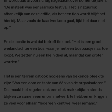
Er wordt dus al voorzichtig nagedacht over komende jaren.
“De insteek was een jaarlijks festival. Het is natuurlijk
afhankelijk van deze editie, als het een flop wordt blijft het
hierbij. Maar zoals de kaartverkoop gaat, lijkt het daar niet
op.”
En de locatie is wat dat betreft flexibel. “Het is een groot
weiland achter een bos, waar je met een bospaadje naartoe
loopt. We zetten nu een klein deel af, maar dat kan groter
worden.”
Het is een terrein dat ook nog eens van bekende bleek te
zijn: “Van een oom en tante van één van de organisatoren.”
Dat maakt het regelen ook een stuk makkelijker: steeds
blijken ze samen een enorm netwerk te hebben en krijgen
ze veel voor elkaar. “Iedereen kent wel weer iemand.”