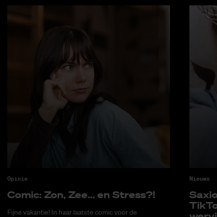
Opinie
Nieuws
Co­mic: Zon, Zee... en Stress?!
Saxi­
Tik­T
Fijne vakantie! In haar laatste comic voor de
wer­v