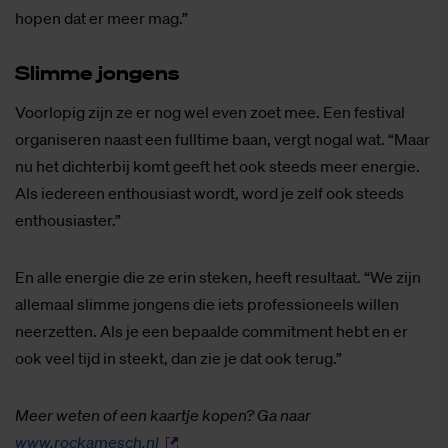
hopen dat er meer mag.”
Slim­me jon­gens
Voorlopig zijn ze er nog wel even zoet mee. Een festival
organiseren naast een fulltime baan, vergt nogal wat. “Maar
nu het dichterbij komt geeft het ook steeds meer energie.
Als iedereen enthousiast wordt, word je zelf ook steeds
enthousiaster.”
En alle energie die ze erin steken, heeft resultaat. “We zijn
allemaal slimme jongens die iets professioneels willen
neerzetten. Als je een bepaalde commitment hebt en er
ook veel tijd in steekt, dan zie je dat ook terug.”
Meer weten of een kaartje kopen? Ga naar
www.rockamesch.nl