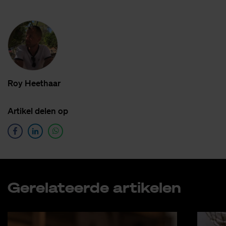
Roy Heet­haar
Ar­ti­kel de­len op
Ge­re­la­teer­de ar­ti­ke­len