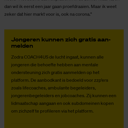
dan wil ik eerst een jaar gaan proefdraaien. Maar ik weet
zeker dat hier markt voor is, ook na corona.”
Jon­ge­ren kun­nen zich gra­tis aan­
mel­den
Zodra COACH4US de lucht ingaat, kunnen alle
jongeren die behoefte hebben aan mentale
ondersteuning zich gratis aanmelden op het
platform. De aanbodkant is bedoeld voor zzp’ers
zoals lifecoaches, ambulante begeleiders,
jongerenbegeleiders en jobcoaches. Zij kunnen een
lidmaatschap aangaan en ook subdomeinen kopen
om zichzelf te profileren via het platform.