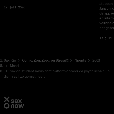
stoppen 
17 juli 2026
Jansen, 
de app ee
en intern
veilighei
het gebru
17 juli 
Saxnow
Co­mic: Zon, Zee... en Stress?!
Nieuws
2021
Maart
Saxion-student Kevin richt platform op voor de psychische hulp
die hij zelf zo gemist heeft