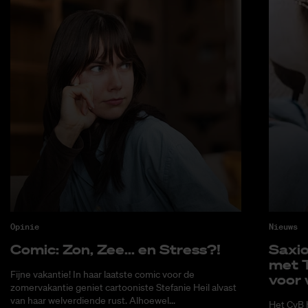
Opinie
Nieuws
Co­mic: Zon, Zee... en Stress?!
Saxi­
met T
Fijne vakantie! In haar laatste comic voor de
voor 
zomervakantie geniet cartooniste Stefanie Heil alvast
van haar welverdiende rust. Alhoewel...
Het CvB 