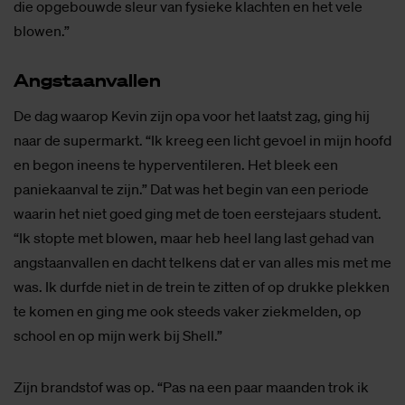
die opgebouwde sleur van fysieke klachten en het vele
blowen.”
Angst­aan­val­len
De dag waarop Kevin zijn opa voor het laatst zag, ging hij
naar de supermarkt. “Ik kreeg een licht gevoel in mijn hoofd
en begon ineens te hyperventileren. Het bleek een
paniekaanval te zijn.” Dat was het begin van een periode
waarin het niet goed ging met de toen eerstejaars student.
“Ik stopte met blowen, maar heb heel lang last gehad van
angstaanvallen en dacht telkens dat er van alles mis met me
was. Ik durfde niet in de trein te zitten of op drukke plekken
te komen en ging me ook steeds vaker ziekmelden, op
school en op mijn werk bij Shell.”
Zijn brandstof was op. “Pas na een paar maanden trok ik