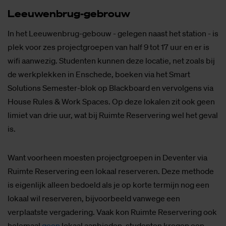
Leeu­wen­brug-ge­brouw
In het Leeuwenbrug-gebouw - gelegen naast het station - is
plek voor zes projectgroepen van half 9 tot 17 uur en er is
wifi aanwezig. Studenten kunnen deze locatie, net zoals bij
de werkplekken in Enschede, boeken via het Smart
Solutions Semester-blok op Blackboard en vervolgens via
House Rules & Work Spaces. Op deze lokalen zit ook geen
limiet van drie uur, wat bij Ruimte Reservering wel het geval
is.
Want voorheen moesten projectgroepen in Deventer via
Ruimte Reservering een lokaal reserveren. Deze methode
is eigenlijk alleen bedoeld als je op korte termijn nog een
lokaal wil reserveren, bijvoorbeeld vanwege een
verplaatste vergadering. Vaak kon Ruimte Reservering ook
helemaal
geen
lokaal aanbieden, studenten kregen een