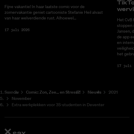
Tik­T
Fijne vakantie! In haar laatste comic voor de
wer­v
zomervakantie geniet cartooniste Stefanie Heil alvast
van haar welverdiende rust. Alhoewel...
Het CvB 
stoppen 
17 juli 2026
Jansen, 
de app ee
en intern
veilighei
het gebru
17 juli 
Saxnow
Co­mic: Zon, Zee... en Stress?!
Nieuws
2021
November
Extra werkplekken voor 3S-studenten in Deventer