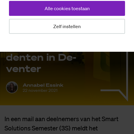
Alle cookies toestaan
Nieuws
Zelf instellen
Ex­tra werk­plek­
ken voor 3S-stu­
den­ten in De­
ven­ter
Annabel Essink
22 november 2021
In een mail aan deelnemers van het Smart
Solutions Semester (3S) meldt het