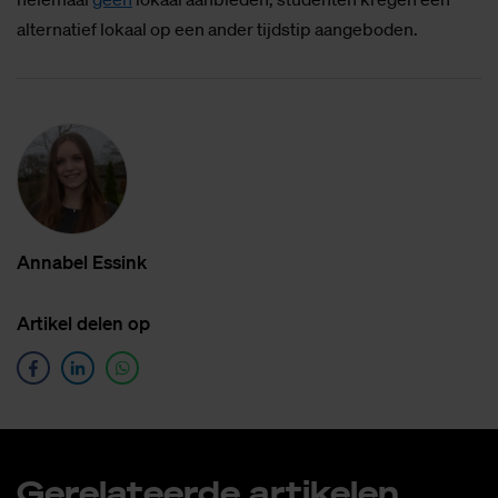
alternatief lokaal op een ander tijdstip aangeboden.
An­na­bel Es­sink
Ar­ti­kel de­len op
Ge­re­la­teer­de ar­ti­ke­len