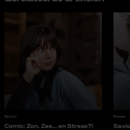
Opinie
Nieuws
Co­mic: Zon, Zee... en Stress?!
Saxi­