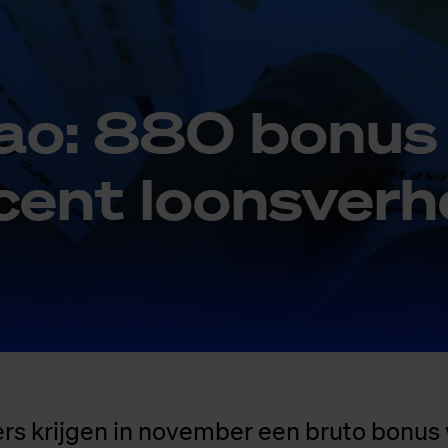
ao: 880 bo­nus
cent loons­ver­h
s krijgen in november een bruto bonus