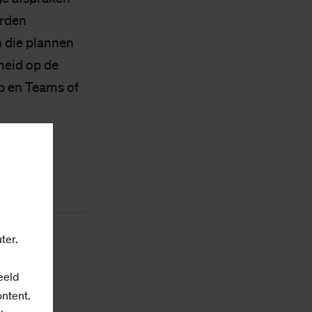
orden
 die plannen
heid op de
pp en Teams of
ter.
eeld
ontent.