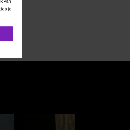
ik van
kies je