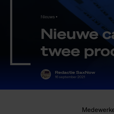
Nieuws
Nieu­we c
twee pro­
Redactie SaxNow
16 september 2021
Medewerker