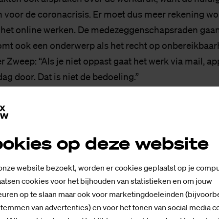
voor de coronacrisis. Er moet dus meer rekening w
het online werken. De medezeggenschapsraden gaan
omt ook een onderwerp als het recht op onbereikbaar
 Zweep: “Als je niet oppast gaat het werk via mail, a
g door. Dat is niet de bedoeling.”
ipeakkoord is
hier
te lezen.
okies op deze website
 onze website bezoekt, worden er cookies geplaatst op je compu
atsen cookies voor het bijhouden van statistieken en om jouw
e­dac­tie SaxNow
uren op te slaan maar ook voor marketingdoeleinden (bijvoorb
stemmen van advertenties) en voor het tonen van social media c