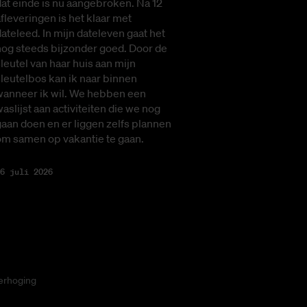
at einde is nu aangebroken. Na 12
fleveringen is het klaar met
ateleed. In mijn dateleven gaat het
nog steeds bijzonder goed. Door de
leutel van haar huis aan mijn
leutelbos kan ik naar binnen
wanneer ik wil. We hebben een
aslijst aan activiteiten die we nog
aan doen en er liggen zelfs plannen
om samen op vakantie te gaan.
6 juli 2026
erhoging