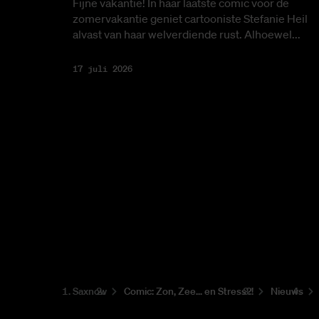
Fijne vakantie! In haar laatste comic voor de
zomervakantie geniet cartooniste Stefanie Heil
alvast van haar welverdiende rust. Alhoewel...
17 juli 2026
Saxnow
Co­mic: Zon, Zee... en Stress?!
Nieuws