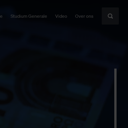
ie
Studium Generale
Video
Over ons