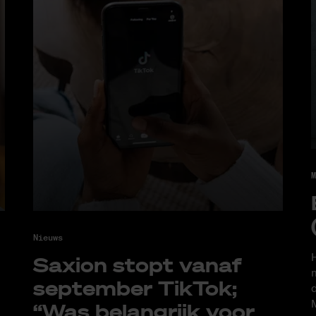
M
Nieuws
H
Saxi­on stopt van­af
m
sep­tem­ber Tik­Tok;
d
M
“Was be­lang­rijk voor