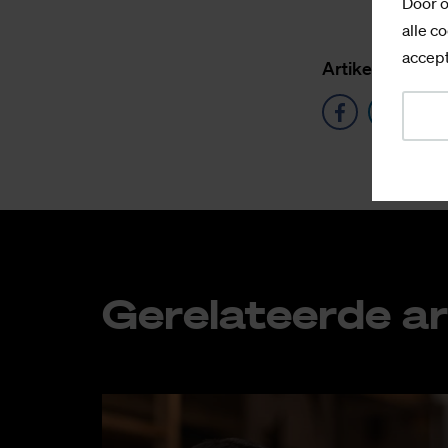
Door o
alle co
accept
Ar­ti­kel de­len o
Ge­re­la­teer­de ar­