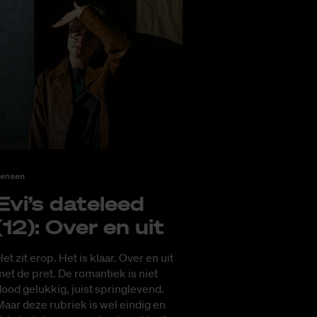
ensen
Evi’s da­te­leed
(12): Over en uit
et zit erop. Het is klaar. Over en uit
et de pret. De romantiek is niet
ood gelukkig, juist springlevend.
aar deze rubriek is wel eindig en