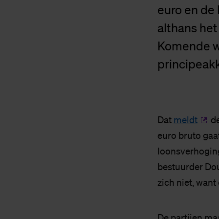
euro en de 
althans he
Komende we
principeak
Dat
meldt
de
euro bruto gaa
loonsverhoging
bestuurder Do
zich niet, want
De partijen ma