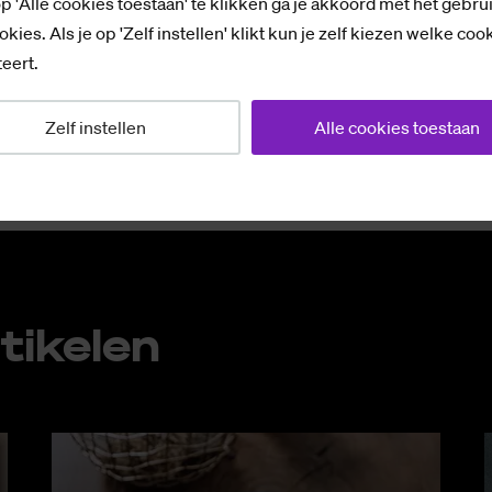
p 'Alle cookies toestaan' te klikken ga je akkoord met het gebru
okies. Als je op 'Zelf instellen' klikt kun je zelf kiezen welke coo
eert.
p
Zelf instellen
Alle cookies toestaan
ti­ke­len