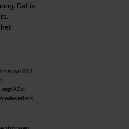
oog. Dat is
rs.
 het
ering van 880
t
, zegt AOb-
e medewerkers
ge afspraken