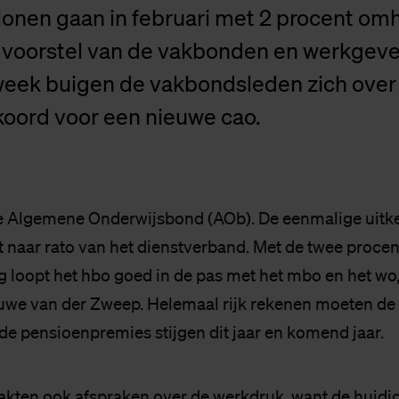
lonen gaan in februari met 2 procent omh
t voorstel van de vakbonden en werkgeve
ek buigen de vakbondsleden zich over
koord voor een nieuwe cao.
 Algemene Onderwijsbond (AOb). De eenmalige uitk
t naar rato van het dienstverband. Met de twee procen
 loopt het hbo goed in de pas met het mbo en het wo
uwe van der Zweep. Helemaal rijk rekenen moeten d
 de pensioenpremies stijgen dit jaar en komend jaar.
akten ook afspraken over de werkdruk, want de huidi