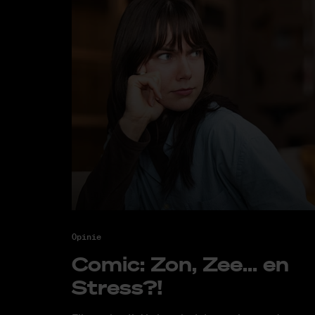
Opinie
Co­mic: Zon, Zee... en
Stress?!