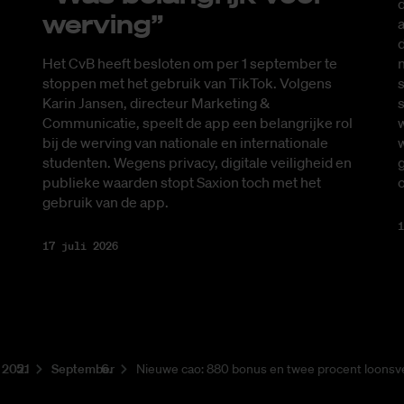
d
wer­ving”
a
d
Het CvB heeft besloten om per 1 september te
s
stoppen met het gebruik van TikTok. Volgens
s
Karin Jansen, directeur Marketing &
Communicatie, speelt de app een belangrijke rol
w
bij de werving van nationale en internationale
g
studenten. Wegens privacy, digitale veiligheid en
publieke waarden stopt Saxion toch met het
gebruik van de app.
1
17 juli 2026
2021
September
Nieuwe cao: 880 bonus en twee procent loonsv