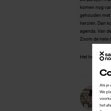
komen nog van 
gehouden met 
herzien. Dan k
agenda. Van der
Zoom de hele da
Het hele princ
Co
Als je
We pla
R
voorke
het af