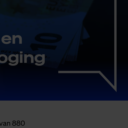
 en
o­ging
 van 880