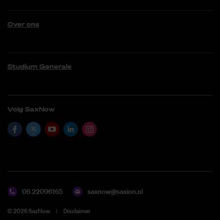
Over ons
Studium Generale
Volg SaxNow
06 22096165
saxnow@saxion.nl
©
2026
SaxNow
Disclaimer