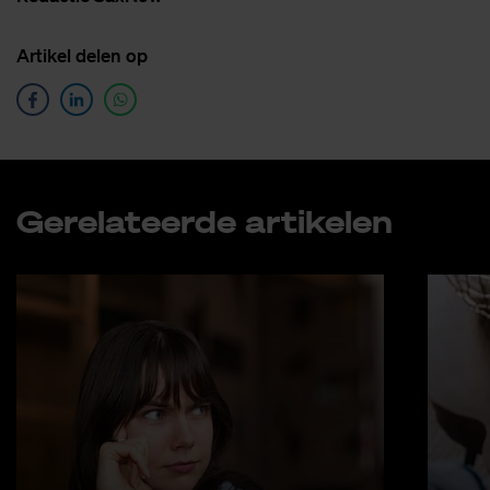
Ar­ti­kel de­len op
Ge­re­la­teer­de ar­ti­ke­len