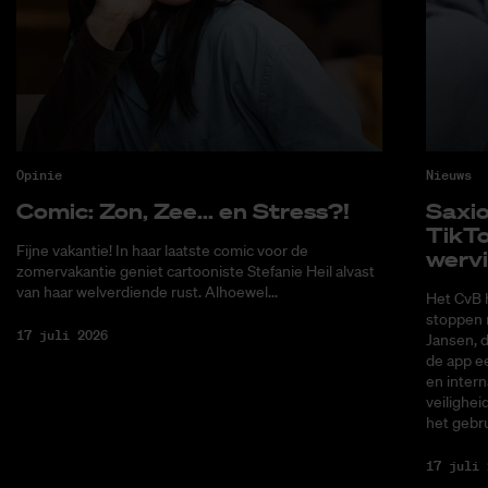
Opinie
Nieuws
Co­mic: Zon, Zee... en Stress?!
Saxi­
Tik­T
Fijne vakantie! In haar laatste comic voor de
wer­v
zomervakantie geniet cartooniste Stefanie Heil alvast
van haar welverdiende rust. Alhoewel...
Het CvB 
stoppen 
17 juli 2026
Jansen, 
de app ee
en intern
veilighei
het gebru
17 juli 