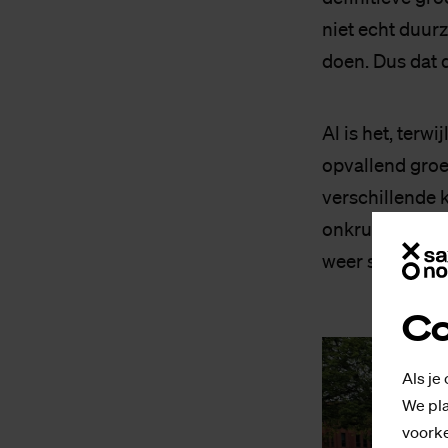
niet echt duurz
doen. Dus dat d
Al is het, ter
opvallend groe
verschillende 
onkruid, dat ve
weer schiet het
Co
Als je
We pla
voorke