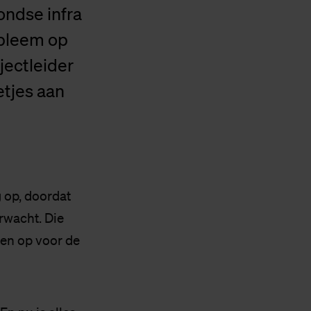
ondse infra
obleem op
jectleider
ietjes aan
g op, doordat
rwacht. Die
men op voor de