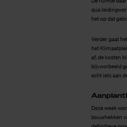
De ruimte daar
qua leidingwer
het op dat gebie
Verder gaat he
het Klimaatplei
af, de kosten 
bijvoorbeeld ge
echt iets aan d
Aan­plan­t
Deze week word
bouwhekken van 
definitieve gro