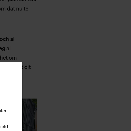
om dat nu te
och al
eg al
 het om
t, en met dit
ter.
eeld