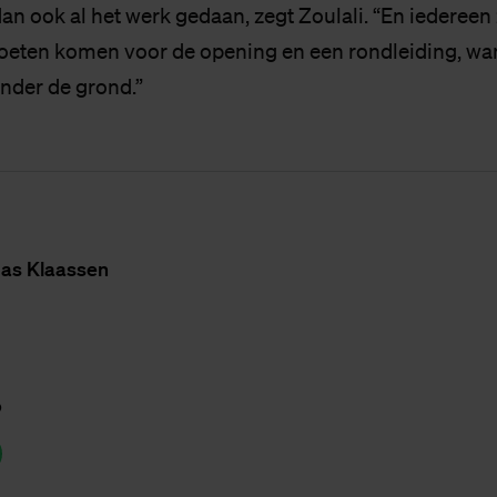
dan ook al het werk gedaan, zegt Zoulali. “En iederee
oeten komen voor de opening en een rondleiding, wa
onder de grond.”
as Klaas­sen
p