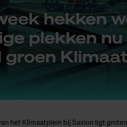
eek hek­ken we
­ge plek­ken nu 
d groen Kli­maat
an het Klimaatplein bij Saxion ligt grote