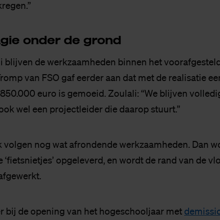
regen.”
­gie on­der de grond
i blijven de werkzaamheden binnen het voorafgestel
Tromp van FSO gaf eerder aan dat met de realisatie e
 850.000 euro is gemoeid. Zoulali: “We blijven volled
ook wel een projectleider die daarop stuurt.”
 volgen nog wat afrondende werkzaamheden. Dan w
 ‘fietsnietjes’ opgeleverd, en wordt de rand van de vl
fgewerkt.
 bij de opening van het hogeschooljaar met
demissio