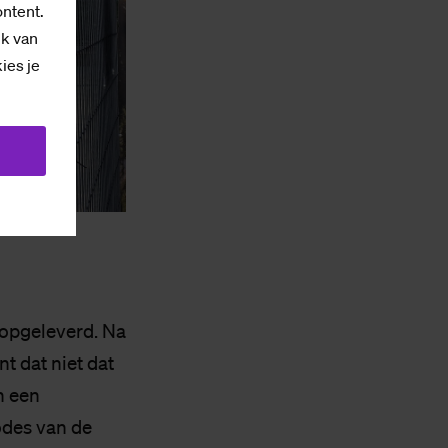
ontent.
ik van
kies je
 opgeleverd. Na
nt dat niet dat
n een
odes van de