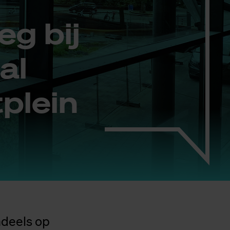
g bij
al
­plein
ndeels op