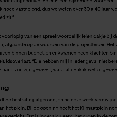
voor is ingebouwd. En er is een bijkomend voordeel. “E
k goed vastgelegd, dus we weten over 30 a 40 jaar wé
d zit.”
t voorlopig van een spreekwoordelijk leien dakje bij 
n, afgaande op de woorden van de projectleider. Het w
blijven binnen budget, en er kwamen geen klachten bi
luidsoverlast. “Die hebben mij in ieder geval niet berei
e hand zou zijn geweest, was dat denk ik wel zo gewee
ing
t de bestrating afgerond, en na deze week verdwijne
het plein. Bij de opening heeft het Klimaatplein nog 
ene gezicht. Dat is ingecalculeerd, het groen in de z