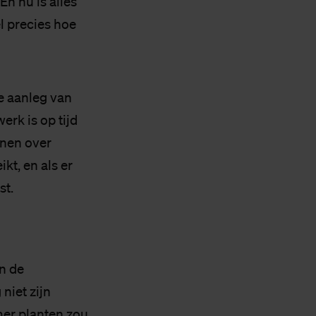
n nu is alles
l precies hoe
de aanleg van
erk is op tijd
nnen over
kt, en als er
st.
n de
niet zijn
omer planten zou