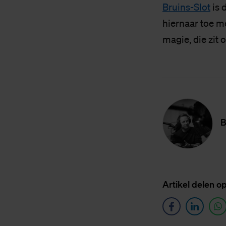
Bruins-Slot
is 
hiernaar toe m
magie, die zit 
B
Ar­ti­kel de­len o