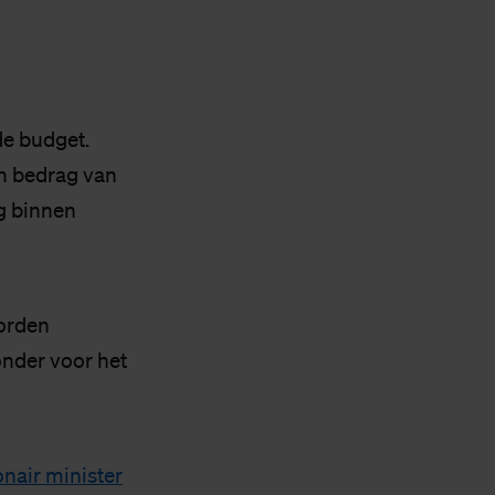
de budget.
en bedrag van
ig binnen
orden
onder voor het
nair minister