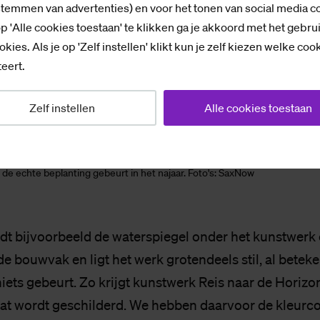
stemmen van advertenties) en voor het tonen van social media c
p 'Alle cookies toestaan' te klikken ga je akkoord met het gebru
okies. Als je op 'Zelf instellen' klikt kun je zelf kiezen welke coo
eert.
Zelf instellen
Alle cookies toestaan
de echte beplanting gebeurt in het najaar. Foto's: SaxNow
t bijvoorbeeld de waterspiegel onder het kunstwerk
de bouwvak en ligt het werk grotendeels stil, al beteke
iets gebeurt. Zo krijgt kunstwerk Reis naar de Horizo
Dat wordt geschilderd. We hebben daarvoor de kleurc