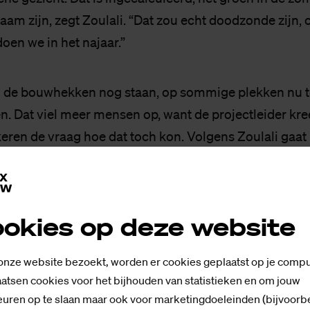
aam zijn, zegt Zoulali. “Dat zou echt doodzonde zijn, 
oen we in het najaar.”
wijl de bouwhekken nog staan, op sommige plekken nu t
n. Dat viel meer mensen op, want de projectleider kre
keren de vraag hoe dat toch kon. Volgens Zoulali gaat
rwijderd word. “Er is vrij vruchtbare grond aangebrach
 dan als kool uit de grond.”
okies op deze website
 onze website bezoekt, worden er cookies geplaatst op je compu
atsen cookies voor het bijhouden van statistieken en om jouw
uren op te slaan maar ook voor marketingdoeleinden (bijvoorb