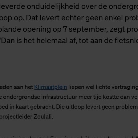
leverde onduidelijkheid over de ondergr
loop op. Dat levert echter geen enkel pr
plande opening op 7 september, zegt pro
 “Dan is het helemaal af, tot aan de fietsn
eden aan het
Klimaatplein
liepen wel lichte vertragin
e ondergrondse infrastructuur meer tijd kostte dan ve
oed in kaart gebracht. Die uitloop levert geen proble
projectleider Zoulali.