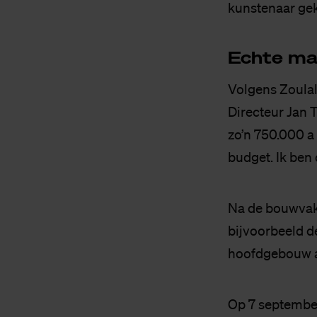
kunstenaar gek
Ech­te ma
Volgens Zoulal
Directeur Jan 
zo’n 750.000 a
budget. Ik ben 
Na de bouwvak
bijvoorbeeld de
hoofdgebouw a
Op 7 september