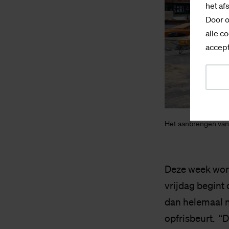
het af
Door o
alle co
accept
Het aanbrengen van 
Deze week word
vrijdag begint 
dan helemaal n
opfrisbeurt. “