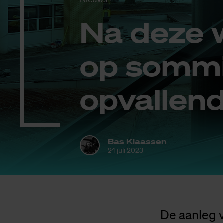
Na deze w
op som­mi
op­val­len
Bas Klaassen
24 juli 2023
De aanleg v