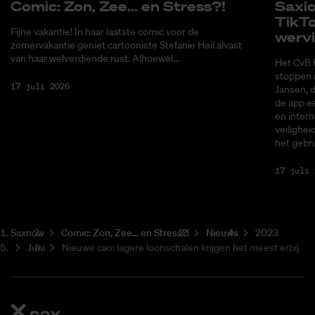
Co­mic: Zon, Zee... en Stress?!
Saxi­
Tik­T
Fijne vakantie! In haar laatste comic voor de
wer­v
zomervakantie geniet cartooniste Stefanie Heil alvast
van haar welverdiende rust. Alhoewel...
Het CvB 
stoppen 
17 juli 2026
Jansen, 
de app ee
en intern
veilighei
het gebru
17 juli 
Saxnow
Co­mic: Zon, Zee... en Stress?!
Nieuws
2023
Juni
Nieuwe cao: lagere loonschalen krijgen het meest erbij