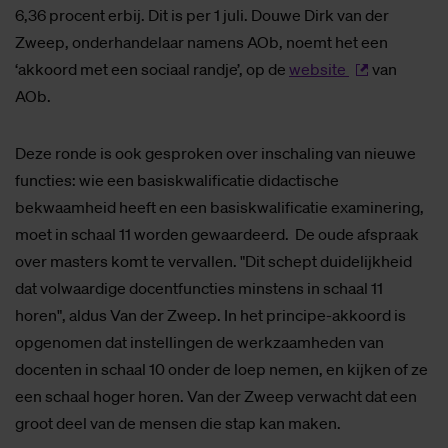
6,36 procent erbij. Dit is per 1 juli. Douwe Dirk van der
Zweep, onderhandelaar namens AOb, noemt het een
‘akkoord met een sociaal randje’, op de
website
van
AOb.
Deze ronde is ook gesproken over inschaling van nieuwe
functies: wie een basiskwalificatie didactische
bekwaamheid heeft en een basiskwalificatie examinering,
moet in schaal 11 worden gewaardeerd. De oude afspraak
over masters komt te vervallen. "Dit schept duidelijkheid
dat volwaardige docentfuncties minstens in schaal 11
horen", aldus Van der Zweep. In het principe-akkoord is
opgenomen dat instellingen de werkzaamheden van
docenten in schaal 10 onder de loep nemen, en kijken of ze
een schaal hoger horen. Van der Zweep verwacht dat een
groot deel van de mensen die stap kan maken.