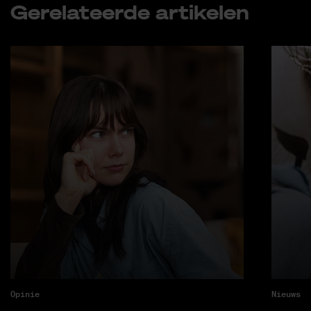
Ge­re­la­teer­de ar­ti­ke­len
Opinie
Nieuws