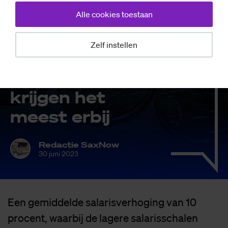
Alle cookies toestaan
Nieuws
Zelf instellen
Nieu­we cao: la­
ge­re loon­scha­len
krij­gen het
meest er­bij
Redactie SaxNow
30 juni 2023
Een gemiddelde salarisverhoging van 10
procent, waarbij de lagere salarisschalen