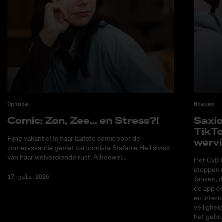
Opinie
Nieuws
Co­mic: Zon, Zee... en Stress?!
Saxi­
Tik­T
Fijne vakantie! In haar laatste comic voor de
wer­v
zomervakantie geniet cartooniste Stefanie Heil alvast
van haar welverdiende rust. Alhoewel...
Het CvB 
stoppen 
17 juli 2026
Jansen, 
de app ee
en intern
veilighei
het gebru