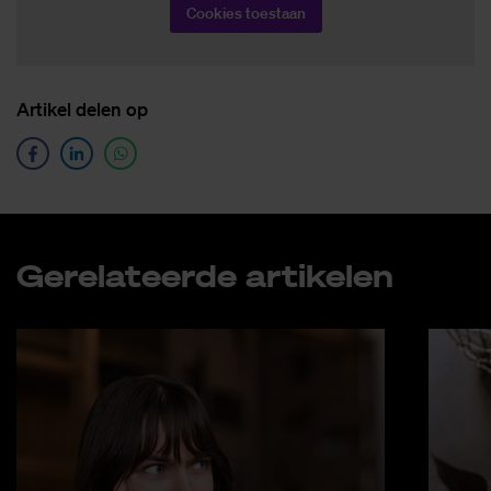
Cookies toestaan
Ar­ti­kel de­len op
Ge­re­la­teer­de ar­ti­ke­len