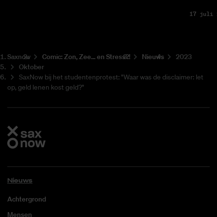
17 juli 
Saxnow
Co­mic: Zon, Zee... en Stress?!
Nieuws
2023
Oktober
SaxNow bij het studentenprotest: "Waar was de disclaimer: let
op, geld lenen kost geld?"
Nieuws
Achtergrond
Mensen