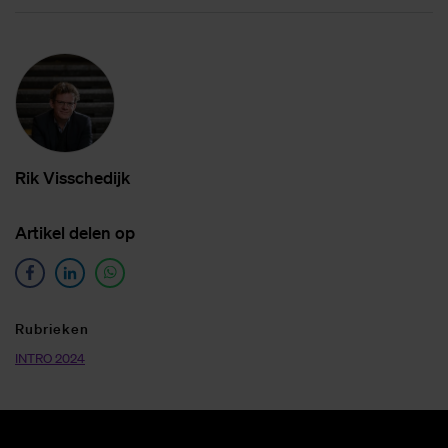
Rik Vis­sche­dijk
Ar­ti­kel de­len op
Ru­brie­ken
INTRO 2024