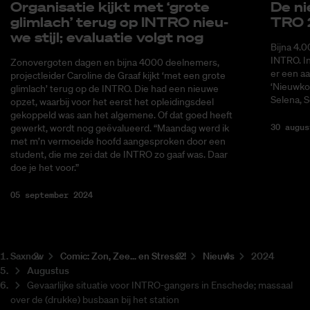
Or­ga­ni­sa­tie kijkt met ‘gro­te
De ni
glim­lach’ te­rug op IN­TRO nieu­
TRO 
we stijl; eva­lu­a­tie volgt nog
Bijna 4.0
INTRO. I
Zonovergoten dagen en bijna 4000 deelnemers,
er een aa
projectleider Caroline de Graaf kijkt ‘met een grote
‘Nieuwko
glimlach’ terug op de INTRO. Die had een nieuwe
Selena, 
opzet, waarbij voor het eerst het opleidingsdeel
gekoppeld was aan het algemene. Of dat goed heeft
30 augus
gewerkt, wordt nog geëvalueerd. “Maandag werd ik
met m’n vermoeide hoofd aangesproken door een
student, die me zei dat de INTRO zo gaaf was. Daar
doe je het voor.”
05 september 2024
Saxnow
Co­mic: Zon, Zee... en Stress?!
Nieuws
2024
Augustus
Gevaarlijke situatie voor INTRO-gangers in Enschede; massaal
over de (drukke) busbaan bij het station