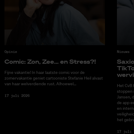
Opinie
Nieuws
Co­mic: Zon, Zee... en Stress?!
Saxi­
Tik­T
Fijne vakantie! In haar laatste comic voor de
wer­v
zomervakantie geniet cartooniste Stefanie Heil alvast
van haar welverdiende rust. Alhoewel...
Het CvB 
stoppen 
17 juli 2026
Jansen, 
de app ee
en intern
veilighei
het gebru
17 juli 