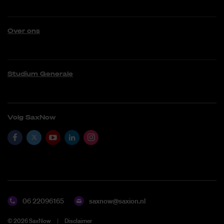
Over ons
Studium Generale
Volg SaxNow
06 22096165
saxnow@saxion.nl
©
2026
SaxNow
Disclaimer