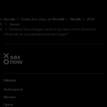
Saxnow
Co­mic: Zon, Zee... en Stress?!
Nieuws
2024
Januari
Cartoons Guus hangen vanaf nu op vaste stek in Deventer:
“Hoop dat ze voor genietmomentje zorgen”
Nieuws
Achtergrond
Mensen
Opinie