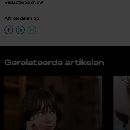
Re­dac­tie SaxNow
Ar­ti­kel de­len op
Ge­re­la­teer­de ar­ti­ke­len