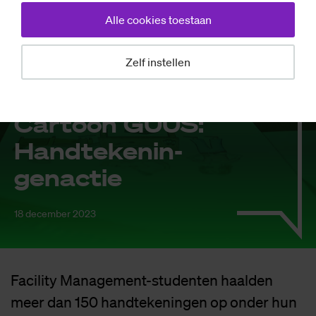
Alle cookies toestaan
Zelf instellen
Opinie
Car­toon GUUS:
Hand­te­ke­nin­
gen­ac­tie
18 december 2023
Facility Management-studenten haalden
meer dan 150 handtekeningen op onder hun