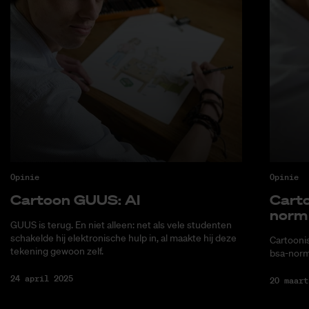
Opinie
Opinie
Car­toon GUUS: AI
Car­t
norm
GUUS is terug. En niet alleen: net als vele studenten
schakelde hij elektronische hulp in, al maakte hij deze
Cartoonis
tekening gewoon zelf.
bsa-norm
24 april 2025
20 maart