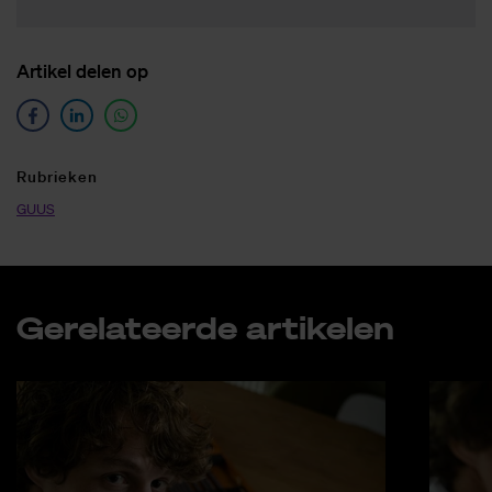
Ar­ti­kel de­len op
Ru­brie­ken
GUUS
Ge­re­la­teer­de ar­ti­ke­len