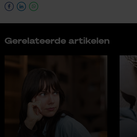
Ge­re­la­teer­de ar­ti­ke­len