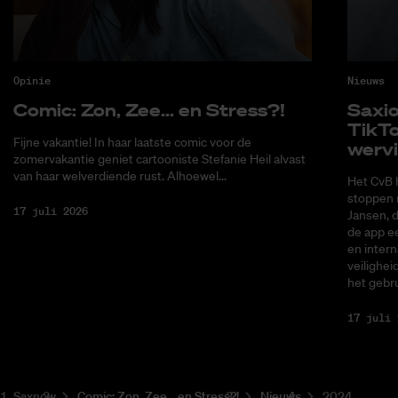
Opinie
Nieuws
Co­mic: Zon, Zee... en Stress?!
Saxi­
Tik­T
Fijne vakantie! In haar laatste comic voor de
wer­v
zomervakantie geniet cartooniste Stefanie Heil alvast
van haar welverdiende rust. Alhoewel...
Het CvB 
stoppen 
17 juli 2026
Jansen, 
de app ee
en intern
veilighei
het gebru
17 juli 
Saxnow
Co­mic: Zon, Zee... en Stress?!
Nieuws
2024