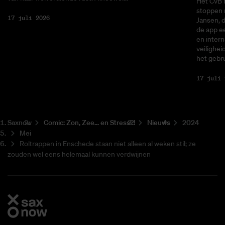
Het CvB 
stoppen 
17 juli 2026
Jansen, 
de app ee
en intern
veilighei
het gebru
17 juli 
Saxnow
Co­mic: Zon, Zee... en Stress?!
Nieuws
2024
Mei
Roltrappen in Enschede staan niet alleen al weken stil; ze
zouden wel eens helemaal kunnen verdwijnen