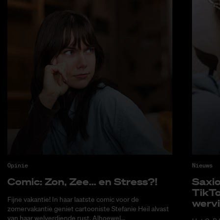
Opinie
Nieuws
Co­mic: Zon, Zee... en Stress?!
Saxi­
Tik­T
Fijne vakantie! In haar laatste comic voor de
wer­v
zomervakantie geniet cartooniste Stefanie Heil alvast
van haar welverdiende rust. Alhoewel...