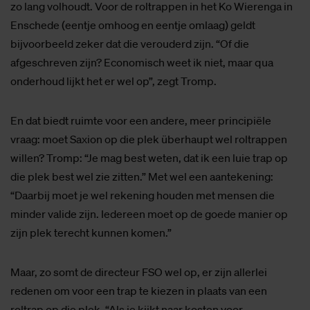
zo lang volhoudt. Voor de roltrappen in het Ko Wierenga in
Enschede (eentje omhoog en eentje omlaag) geldt
bijvoorbeeld zeker dat die verouderd zijn. “Of die
afgeschreven zijn? Economisch weet ik niet, maar qua
onderhoud lijkt het er wel op”, zegt Tromp.
En dat biedt ruimte voor een andere, meer principiële
vraag: moet Saxion op die plek überhaupt wel roltrappen
willen? Tromp: “Je mag best weten, dat ik een luie trap op
die plek best wel zie zitten.” Met wel een aantekening:
“Daarbij moet je wel rekening houden met mensen die
minder valide zijn. Iedereen moet op de goede manier op
zijn plek terecht kunnen komen.”
Maar, zo somt de directeur FSO wel op, er zijn allerlei
redenen om voor een trap te kiezen in plaats van een
roltrap op die plek. “Als je kijkt naar kosten voor