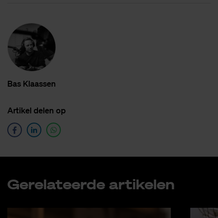
Bas Klaas­sen
Ar­ti­kel de­len op
Ge­re­la­teer­de ar­ti­ke­len