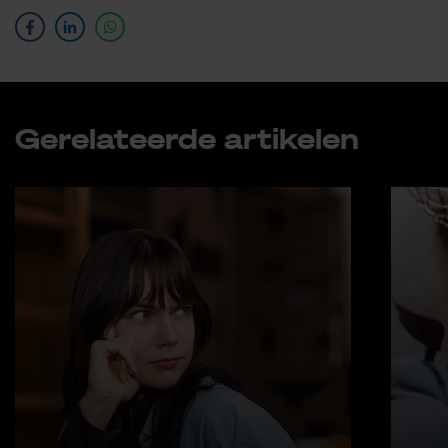
Ge­re­la­teer­de ar­ti­ke­len