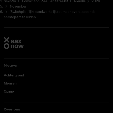
Saxnow
Co­mic: Zon, Zee... en Stress?!
Nieuws
2024
November
‘Switchpilot’ lijkt daadwerkelijk tot meer overstappende
eerstejaars te leiden
Nieuws
Achtergrond
Mensen
Opinie
Over ons