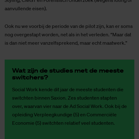
Styling, CMGT en Forensisch Onderzoek (wegens loting of
aanvullende eisen).
Ook nu we voorbij de periode van de pilot zijn, kan er soms
nog overgestapt worden, net als in het verleden. “Maar dat
is dan niet meer vanzelfsprekend, maar echt maatwerk.”
Wat zijn de stu­dies met de mees­te
swit­chers?
Social Work kende dit jaar de meeste studenten die
switchten binnen Saxion. Zes studenten stapten
over, waarvan vier naar de Ad Social Work. Ook bij de
opleiding Verpleegkundige (5) en Commerciële
Economie (5) switchten relatief veel studenten.