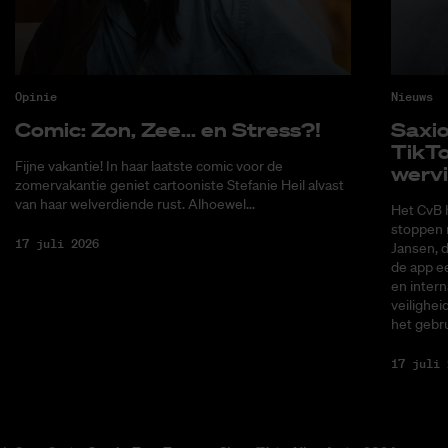
Opinie
Nieuws
Co­mic: Zon, Zee... en Stress?!
Saxi­
Tik­T
Fijne vakantie! In haar laatste comic voor de
wer­v
zomervakantie geniet cartooniste Stefanie Heil alvast
van haar welverdiende rust. Alhoewel...
Het CvB 
stoppen 
17 juli 2026
Jansen, 
de app ee
en intern
veilighei
het gebru
17 juli 