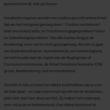
genoemd wordt, óók op Saxion.
Via allerlei organen worden we continu geconfronteerd met
‘dat we het niet goed genoeg doen'. ‘Continu verbeteren’
heet ons beleid zelfs, en ‘functioneringsgesprekken’ heten
nu ‘ontwikkelgesprekken’. Van alle kanten krijg je de
boodschap mee: het is nooit goed genoeg. Als het nu gaat
om studentenuitval en -tevredenheid, om toetsveiligheid,
om het houden aan de regels van de Regiegroep of
Curriculumcommissie, de Smart Solutions Semester (3S)-
groep, Kwaliteitszorg, het minorenbeleid…
Terecht of niet, je moet een dikke huid hebben als je voor
de klas staat – en naar mijn ervaring níét om de studenten,
júíst niet: voor hen doen we het. Zij maken het onderwijs
voor mij leuk en betekenisvol. Een dikke huid moet ik