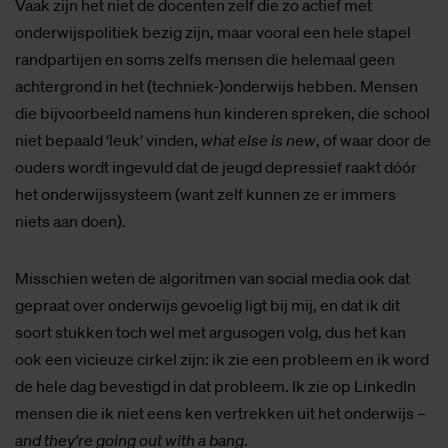
Vaak zijn het niet de docenten zelf die zo actief met
onderwijspolitiek bezig zijn, maar vooral een hele stapel
randpartijen en soms zelfs mensen die helemaal geen
achtergrond in het (techniek-)onderwijs hebben. Mensen
die bijvoorbeeld namens hun kinderen spreken, die school
niet bepaald ‘leuk’ vinden,
what else is new
, of waar door de
ouders wordt ingevuld dat de jeugd depressief raakt dóór
het onderwijssysteem (want zelf kunnen ze er immers
niets aan doen).
Misschien weten de algoritmen van social media ook dat
gepraat over onderwijs gevoelig ligt bij mij, en dat ik dit
soort stukken toch wel met argusogen volg, dus het kan
ook een vicieuze cirkel zijn: ik zie een probleem en ik word
de hele dag bevestigd in dat probleem. Ik zie op LinkedIn
mensen die ik niet eens ken vertrekken uit het onderwijs –
and they’re going out with a bang
.