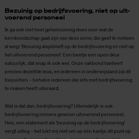
Be­zui­nig op be­drijfs­voe­ring, niet op uit­
voe­rend per­so­neel
Ik ga ook niet heel geheimzinnig doen over wat de
kernboodschap gaat zijn van deze serie; die geef ik meteen
al weg: ‘Bezuinig alsjeblieft op de bedrijfsvoering en niet op
het uitvoerend personeel’. Een beetje een open deur
natuurlijk, dat snap ik ook wel. Onze vakbond hanteert
precies dezelfde leus, en iedereen in onderwijsland zal dit
toejuichen – behalve iedereen die iets met bedrijfsvoering
te maken heeft uiteraard.
Wat is dat dan, bedrijfsvoering? Uiteindelijk is ook
bedrijfsvoering immers gewoon uitvoerend personeel.
Nee, een statement als ‘bezuinig op de bedrijfsvoering’
vergt uitleg – het lukt mij niet om op één kantje dit punt op