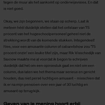
tegen de muur als het aankomt op onderwijsvisies. En dat
is niet goed.
Okay, we zijn begonnen, we staan op scherp. Laat ik
meteen héél duidelijk stellen dat het ontslaan van 75
procent van het hogeschoolpersoneel geheel niet de
strekking wordt van de komende stukken. Integendeel!
Nee, voor een amusante column of cabaretshow zou ’75
procent onzin’ een leuke titel zijn, maar Rik Visschedijk van
Saxnow maakte me al voordat ik begon te schrijven
duidelijk dat het om een opiniestuk gaat en niet om een
column, dus laten we het thema maar serieus en gericht
houden, dus niet persé luchtig en amusant – misschien dat
ik er na mijn pensioen over een jaar of 30 luchtig en
amusant op terug kijk.
Ge­ven van je me­ning hoort er­bij