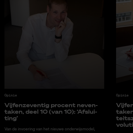
Opinie
Opinie
Vijf­en­ze­ven­tig pro­cent ne­ven­
Vijf­e
ta­ken, deel 10 (van 10): ‘Af­slui­
ta­ken
ting’
teits­
vo­lu­
Van de invoering van het nieuwe onderwijsmodel,