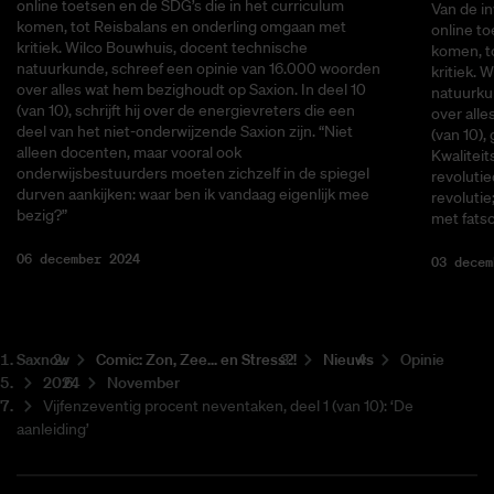
online toetsen en de SDG’s die in het curriculum
Van de i
komen, tot Reisbalans en onderling omgaan met
online to
kritiek. Wilco Bouwhuis, docent technische
komen, t
natuurkunde, schreef een opinie van 16.000 woorden
kritiek. 
over alles wat hem bezighoudt op Saxion. In deel 10
natuurku
(van 10), schrijft hij over de energievreters die een
over alle
deel van het niet-onderwijzende Saxion zijn. “Niet
(van 10),
alleen docenten, maar vooral ook
Kwalitei
onderwijsbestuurders moeten zichzelf in de spiegel
revolutie
durven aankijken: waar ben ik vandaag eigenlijk mee
revolutie
bezig?”
met fatso
06 december 2024
03 decem
Saxnow
Co­mic: Zon, Zee... en Stress?!
Nieuws
Opinie
2024
November
Vijfenzeventig procent neventaken, deel 1 (van 10): ‘De
aanleiding’