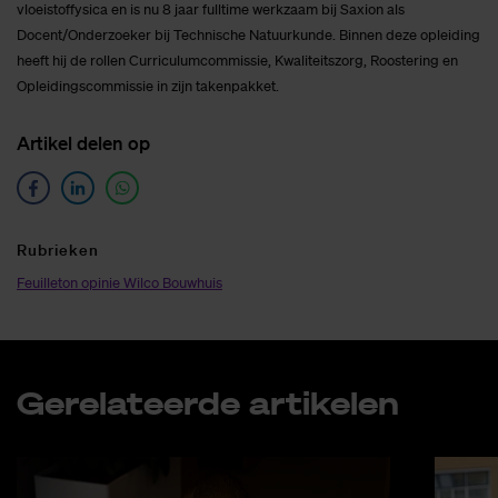
vloeistoffysica en is nu 8 jaar fulltime werkzaam bij Saxion als
Docent/Onderzoeker bij Technische Natuurkunde. Binnen deze opleiding
heeft hij de rollen Curriculumcommissie, Kwaliteitszorg, Roostering en
Opleidingscommissie in zijn takenpakket.
Ar­ti­kel de­len op
Ru­brie­ken
Feuilleton opinie Wilco Bouwhuis
Ge­re­la­teer­de ar­ti­ke­len