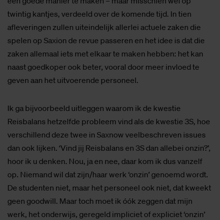
een goede manier te maken – maar misschien wel op
twintig kantjes, verdeeld over de komende tijd. In tien
afleveringen zullen uiteindelijk allerlei actuele zaken die
spelen op Saxion de revue passeren en het idee is dat die
zaken allemaal iets met elkaar te maken hebben: het kan
naast goedkoper ook beter, vooral door meer invloed te
geven aan het uitvoerende personeel.
Ik ga bijvoorbeeld uitleggen waarom ik de kwestie
Reisbalans hetzelfde probleem vind als de kwestie 3S, hoe
verschillend deze twee in Saxnow veelbeschreven issues
dan ook lijken. ‘Vind jij Reisbalans en 3S dan allebei onzin?’,
hoor ik u denken. Nou, ja en nee, daar kom ik dus vanzelf
op. Niemand wil dat zijn/haar werk ‘onzin’ genoemd wordt.
De studenten niet, maar het personeel ook niet, dat kweekt
geen goodwill. Maar toch moet ik óók zeggen dat mijn
werk, het onderwijs, geregeld impliciet of expliciet ‘onzin’