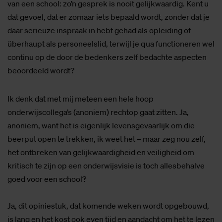
van een school: zo’n gesprek is nooit gelijkwaardig. Kent u
dat gevoel, dat er zomaar iets bepaald wordt, zonder dat je
daar serieuze inspraak in hebt gehad als opleiding of
überhaupt als personeelslid, terwijl je qua functioneren wel
continu op de door de bedenkers zelf bedachte aspecten
beoordeeld wordt?
Ik denk dat met mij meteen een hele hoop
onderwijscollega’s (anoniem) rechtop gaat zitten. Ja,
anoniem, want het is eigenlijk levensgevaarlijk om die
beerput open te trekken, ik weet het – maar zeg nou zelf,
het ontbreken van gelijkwaardigheid en veiligheid om
kritisch te zijn op een onderwijsvisie is toch allesbehalve
goed voor een school?
Ja, dit opiniestuk, dat komende weken wordt opgebouwd,
is lang en het kost ook even tijd en aandacht om het te lezen