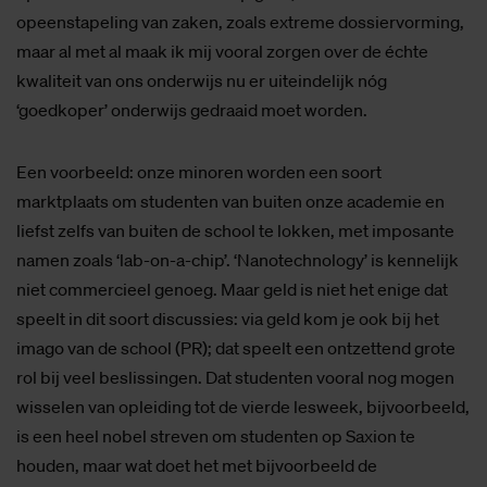
opeenstapeling van zaken, zoals extreme dossiervorming,
maar al met al maak ik mij vooral zorgen over de échte
kwaliteit van ons onderwijs nu er uiteindelijk nóg
‘goedkoper’ onderwijs gedraaid moet worden.
Een voorbeeld: onze minoren worden een soort
marktplaats om studenten van buiten onze academie en
liefst zelfs van buiten de school te lokken, met imposante
namen zoals ‘lab-on-a-chip’. ‘Nanotechnology’ is kennelijk
niet commercieel genoeg. Maar geld is niet het enige dat
speelt in dit soort discussies: via geld kom je ook bij het
imago van de school (PR); dat speelt een ontzettend grote
rol bij veel beslissingen. Dat studenten vooral nog mogen
wisselen van opleiding tot de vierde lesweek, bijvoorbeeld,
is een heel nobel streven om studenten op Saxion te
houden, maar wat doet het met bijvoorbeeld de