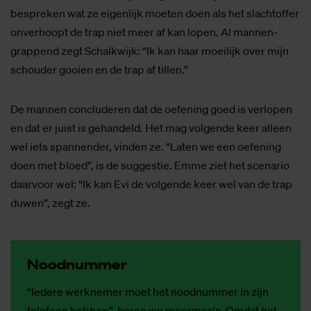
bespreken wat ze eigenlijk moeten doen als het slachtoffer
onverhoopt de trap niet meer af kan lopen. Al mannen-
grappend zegt Schalkwijk: “Ik kan haar moeilijk over mijn
schouder gooien en de trap af tillen.”
De mannen concluderen dat de oefening goed is verlopen
en dat er juist is gehandeld. Het mag volgende keer alleen
wel iets spannender, vinden ze. “Laten we een oefening
doen met bloed”, is de suggestie. Emme ziet het scenario
daarvoor wel: “Ik kan Evi de volgende keer wel van de trap
duwen”, zegt ze.
Nood­num­mer
“Iedere werknemer moet het noodnummer in zijn
telefoon hebben”, horen we meermaals. Omdat het