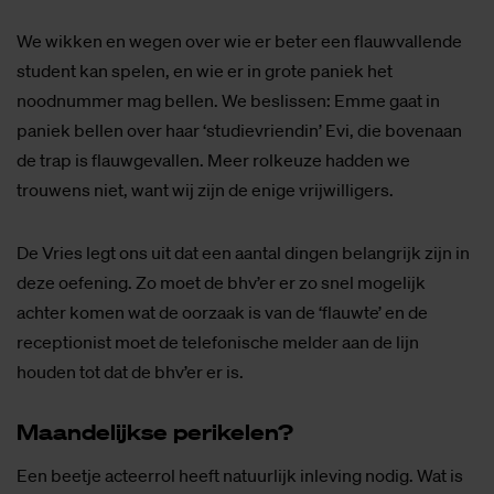
We wikken en wegen over wie er beter een flauwvallende
student kan spelen, en wie er in grote paniek het
noodnummer mag bellen. We beslissen: Emme gaat in
paniek bellen over haar ‘studievriendin’ Evi, die bovenaan
de trap is flauwgevallen. Meer rolkeuze hadden we
trouwens niet, want wij zijn de enige vrijwilligers.
De Vries legt ons uit dat een aantal dingen belangrijk zijn in
deze oefening. Zo moet de bhv’er er zo snel mogelijk
achter komen wat de oorzaak is van de ‘flauwte’ en de
receptionist moet de telefonische melder aan de lijn
houden tot dat de bhv’er er is.
Maan­de­lijk­se pe­ri­ke­len?
Een beetje acteerrol heeft natuurlijk inleving nodig. Wat is