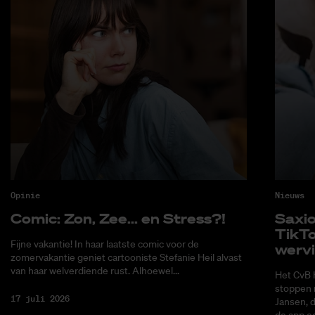
Opinie
Nieuws
Co­mic: Zon, Zee... en Stress?!
Saxi­
Tik­T
Fijne vakantie! In haar laatste comic voor de
wer­v
zomervakantie geniet cartooniste Stefanie Heil alvast
van haar welverdiende rust. Alhoewel...
Het CvB 
stoppen 
17 juli 2026
Jansen, 
de app ee