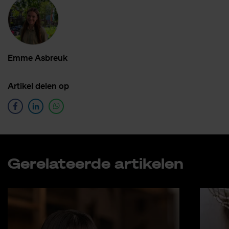
Emme As­breuk
Ar­ti­kel de­len op
Ge­re­la­teer­de ar­ti­ke­len