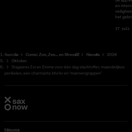
en intern
veilighei
het gebru
17 juli 
Saxnow
Co­mic: Zon, Zee... en Stress?!
Nieuws
2024
Oktober
Stagiaires Evi en Emme voor één dag slachtoffer: maandelijkse
perikelen, een charmante bhv’er en ‘mannengrappen’
Nieuws