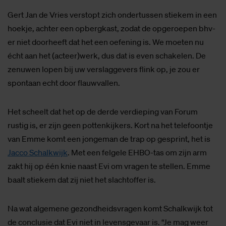
Gert Jan de Vries verstopt zich ondertussen stiekem in een
hoekje, achter een opbergkast, zodat de opgeroepen bhv-
er niet doorheeft dat het een oefening is. We moeten nu
écht aan het (acteer)werk, dus dat is even schakelen. De
zenuwen lopen bij uw verslaggevers flink op, je zou er
spontaan echt door flauwvallen.
Het scheelt dat het op de derde verdieping van Forum
rustig is, er zijn geen pottenkijkers. Kort na het telefoontje
van Emme komt een jongeman de trap op gesprint, het is
Jacco Schalkwijk
. Met een felgele EHBO-tas om zijn arm
zakt hij op één knie naast Evi om vragen te stellen. Emme
baalt stiekem dat zij niet het slachtoffer is.
Na wat algemene gezondheidsvragen komt Schalkwijk tot
de conclusie dat Evi niet in levensgevaar is. “Je mag weer