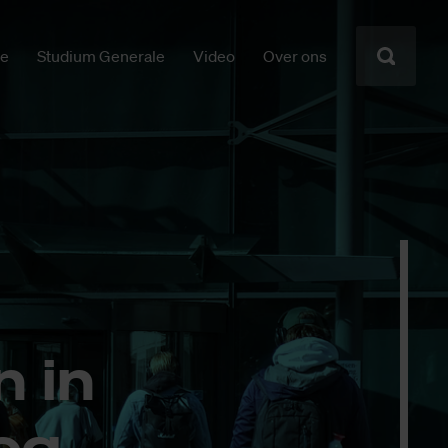
ie
Studium Generale
Video
Over ons
n in
nog