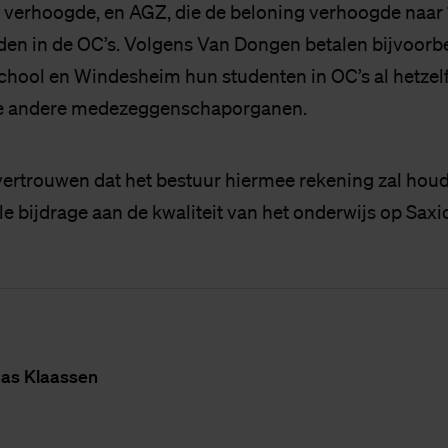
n verhoogde, en AGZ, die de beloning verhoogde naar 
den in de OC’s. Volgens Van Dongen betalen bijvoorb
ool en Windesheim hun studenten in OC’s al hetzelf
de andere medezeggenschaporganen.
 vertrouwen dat het bestuur hiermee rekening zal houd
e bijdrage aan de kwaliteit van het onderwijs op Saxi
as Klaas­sen