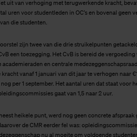
iet uit van verhoging met terugwerkende kracht, beva
ntal uren voor studentleden in OC’s en bovenal geen 
van die studenten.
oorstel zijn twee van die drie struikelpunten getackel
CvB een toezegging. Het CvB is bereid de vergoeding
de academieraden en centrale medezeggenschapsraa
racht vanaf 1 januari van dit jaar te verhogen naar €1
 nog per 1 september. Het aantal uren dat staat voor h
pleidingscommissies gaat van 1,5 naar 2 uur.
meest heikele punt, werd nog geen concrete afspraak
 daarover de CMR eerder fel was: opleidingscommissi
dezeggenschap nu al moeite om voldoende studenten 