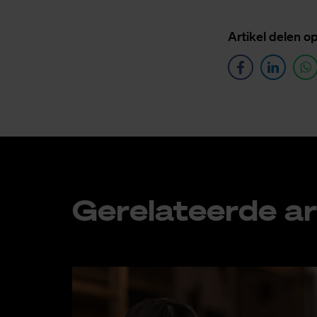
Ar­ti­kel de­len o
Ge­re­la­teer­de ar­