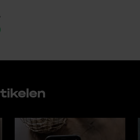
p
ti­ke­len