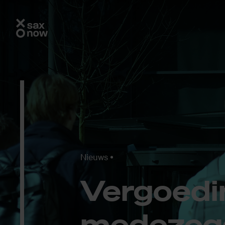
Nieuws
Ver­goe­di
me­de­zeg