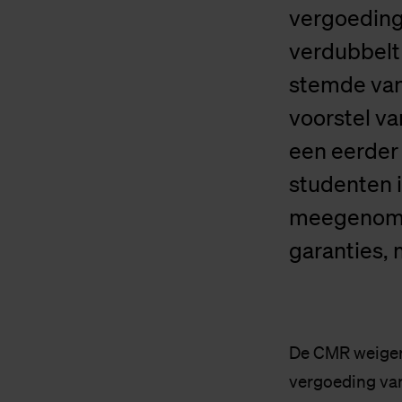
vergoeding
verdubbelt
stemde van
voorstel va
een eerder 
studenten 
meegenomen
garanties, 
De CMR weiger
vergoeding va