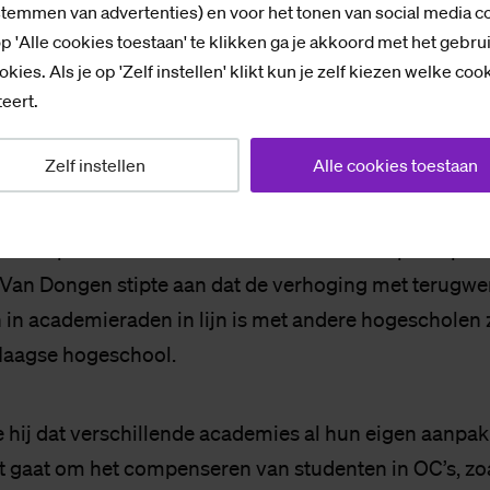
ds ver­trou­wen
stemmen van advertenties) en voor het tonen van social media c
p 'Alle cookies toestaan' te klikken ga je akkoord met het gebru
 dat de belofte van een ‘passende’ vergoeding nog g
okies. Als je op 'Zelf instellen' klikt kun je zelf kiezen welke coo
t, maar sprak wel wederzijds vertrouwen uit. Namens
eert.
des: “We moeten elkaar vertrouwen op dit vlak.”
Zelf instellen
Alle cookies toestaan
woorden van vertrouwen sprak ook CMR-studentlid M
rkte op te waarderen dat het CvB de CMR op alle pu
Van Dongen stipte aan dat de verhoging met terugwe
 in academieraden in lijn is met andere hogescholen 
Haagse hogeschool.
hij dat verschillende academies al hun eigen aanpa
t gaat om het compenseren van studenten in OC’s, zo