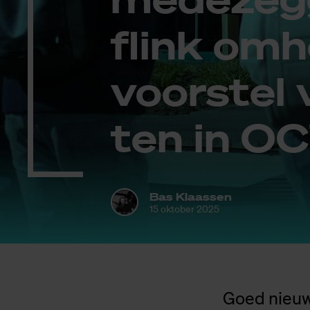
flink om­h
voor­stel 
ten in OC
Bas Klaassen
15 oktober 2025
Goed nieuw