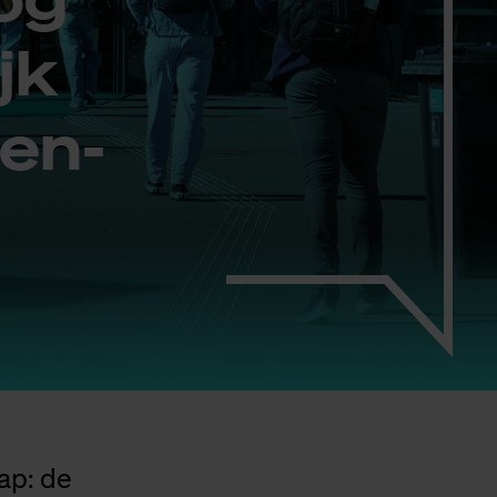
jk
den­
ap: de