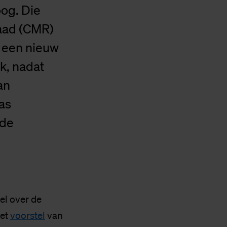
og. Die
aad (CMR)
 een nieuw
ak, nadat
an
as
rde
el over de
het
voorstel
van