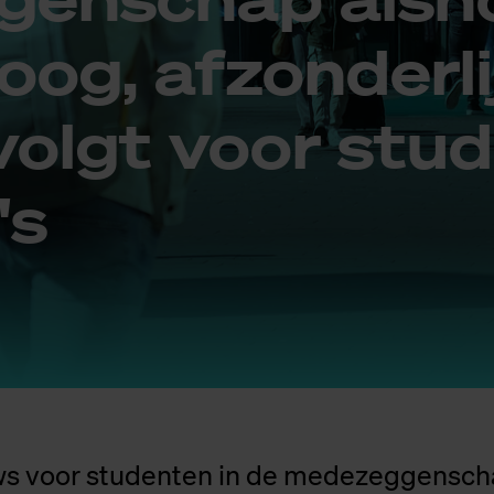
oog, af­zon­der­li
volgt voor stu­
's
s voor studenten in de medezeggensch