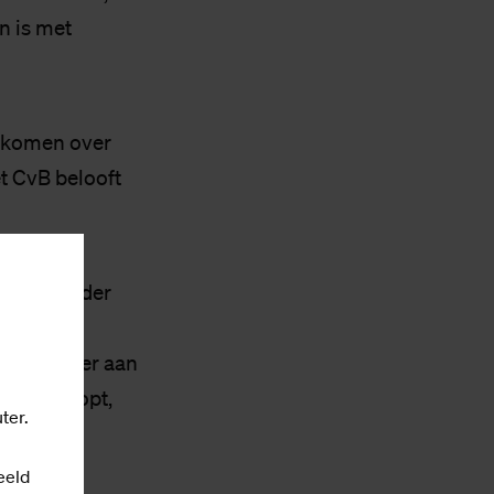
n is met
e komen over
t CvB belooft
 flink onder
t de
 gaf eerder aan
. Dat klopt,
ter.
eeld