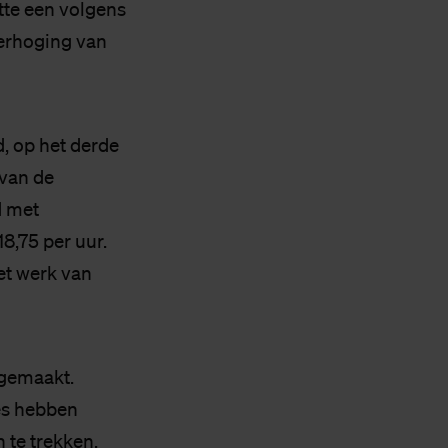
tte een volgens
verhoging van
d, op het derde
 van de
d met
8,75 per uur.
et werk van
 gemaakt.
es hebben
te trekken,