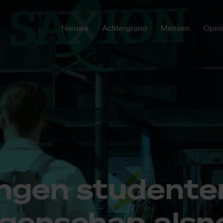
Nieuws
Achtergrond
Mensen
Opin
n­gen stu­den­te
­gen­schap als­