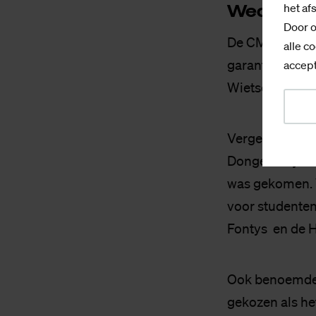
We­der­zij
het af
Door o
De CMR gaf aan
alle co
garanties geef
accept
Wietse Mensony
Vergelijkbare 
Dongen. Hij me
was gekomen. 
voor studenten
Fontys en de 
Ook benoemde 
gekozen als he