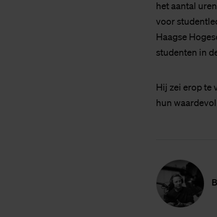
het aantal ure
voor studentle
Haagse Hogesch
studenten in 
Hij zei erop te
hun waardevoll
B