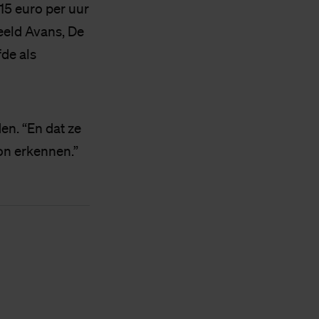
15 euro per uur
eeld Avans, De
de als
en. “En dat ze
on erkennen.”