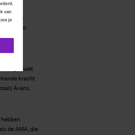
ontent.
ik van
een harde
kies je
 de CMR zei
arcel van
nten tegemoet
rkende kracht
zoals Avans,
k hebben
als de AMA, die