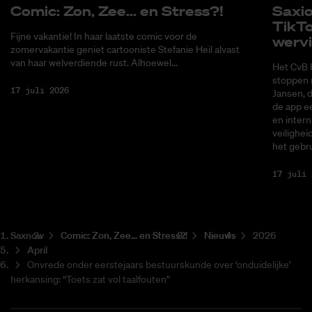
Co­mic: Zon, Zee... en Stress?!
Saxi­
Tik­T
Fijne vakantie! In haar laatste comic voor de
wer­v
zomervakantie geniet cartooniste Stefanie Heil alvast
van haar welverdiende rust. Alhoewel...
Het CvB 
stoppen 
17 juli 2026
Jansen, 
de app ee
en intern
veilighei
het gebru
17 juli 
Saxnow
Co­mic: Zon, Zee... en Stress?!
Nieuws
2026
April
Onvrede onder eerstejaars bestuurskunde over ‘onduidelijke’
herkansing: “Toets zat vol taalfouten”