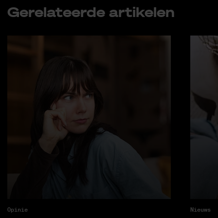
Ge­re­la­teer­de ar­ti­ke­len
Opinie
Nieuws