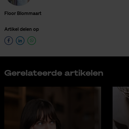
Floor Blom­maart
Ar­ti­kel de­len op
Ge­re­la­teer­de ar­ti­ke­len