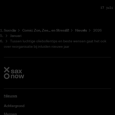
17 juli 
Saxnow
Co­mic: Zon, Zee... en Stress?!
Nieuws
2026
Januari
Tussen luchtige oliebollentips en beste wensen gaat het ook
over reorganisatie bij inluiden nieuwe jaar
Nieuws
Achtergrond
Mensen