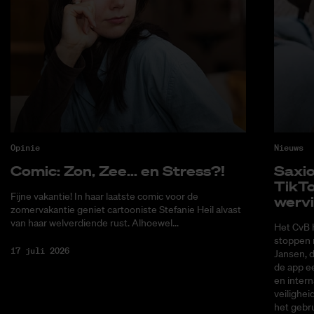
Opinie
Nieuws
Co­mic: Zon, Zee... en Stress?!
Saxi­
Tik­T
Fijne vakantie! In haar laatste comic voor de
wer­v
zomervakantie geniet cartooniste Stefanie Heil alvast
van haar welverdiende rust. Alhoewel...
Het CvB 
stoppen 
17 juli 2026
Jansen, 
de app ee
en intern
veilighei
het gebru