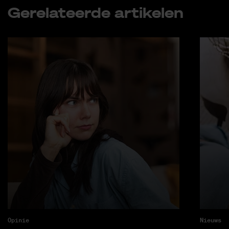
Ge­re­la­teer­de ar­ti­ke­len
Opinie
Nieuws