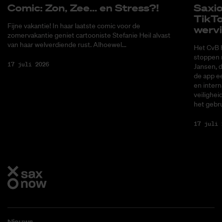
Co­mic: Zon, Zee... en Stress?!
Saxi­
Tik­T
Fijne vakantie! In haar laatste comic voor de
wer­v
zomervakantie geniet cartooniste Stefanie Heil alvast
van haar welverdiende rust. Alhoewel...
Het CvB 
stoppen 
17 juli 2026
Jansen, 
de app ee
en intern
veilighei
het gebru
17 juli 
Nieuws