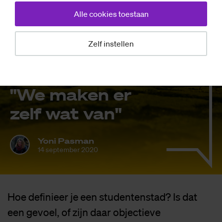
Alle cookies toestaan
Achtergrond
Zelf instellen
Is De­ven­ter een
stu­den­ten­stad?
"We ma­ken er
zelf wat van"
Yoni Pasman
14 september 2020
Hoe definieer je een studentenstad? Is dat
een gevoel, of zijn daar objectieve