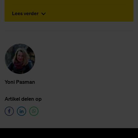
Lees verder
Yoni Pas­man
Ar­ti­kel de­len op