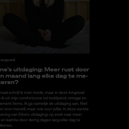
tergrond
i­ne's uit­da­ging: Meer rust door
n maand lang elke dag te me­
­te­ren?
aal schrijf ik over mode, maar in deze longread
 ik uit mijn comfortzone vol teddystof, vintage en
ement items. Ik ga namelijk de uitdaging aan. Niet
en voor mezelf, maar ook voor jullie. In deze eerste
vering van Eline's uitdaging: op zoek naar meer
 en kalmte door dertig dagen lang elke dag te
iteren.