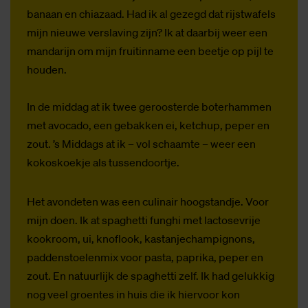
banaan en chiazaad. Had ik al gezegd dat rijstwafels
mijn nieuwe verslaving zijn? Ik at daarbij weer een
mandarijn om mijn fruitinname een beetje op pijl te
houden.
In de middag at ik twee geroosterde boterhammen
met avocado, een gebakken ei, ketchup, peper en
zout. ’s Middags at ik – vol schaamte – weer een
kokoskoekje als tussendoortje.
Het avondeten was een culinair hoogstandje. Voor
mijn doen. Ik at spaghetti funghi met lactosevrije
kookroom, ui, knoflook, kastanjechampignons,
paddenstoelenmix voor pasta, paprika, peper en
zout. En natuurlijk de spaghetti zelf. Ik had gelukkig
nog veel groentes in huis die ik hiervoor kon