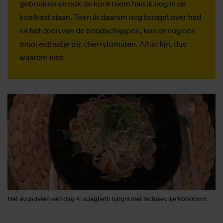
gebruiken en ook de kookroom had ik nog in de
koelkast staan. Toen ik daarom nog budget over had
na het doen van de boodschappen, kon er nog een
mooi extraatje bij: cherrytomaten. Altijd fijn, dus
waarom niet.
Het avondeten van dag 4: spaghetti funghi met lactosevrije kookroom.