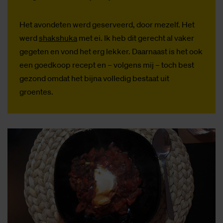
Het avondeten werd geserveerd, door mezelf. Het
werd
shakshuka
met ei. Ik heb dit gerecht al vaker
gegeten en vond het erg lekker. Daarnaast is het ook
een goedkoop recept en – volgens mij – toch best
gezond omdat het bijna volledig bestaat uit
groentes.