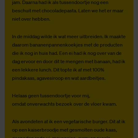
jam. Daarna had ik als tussendoortje nog een
beschuit met chocoladepasta. Laten we het er maar
niet over hebben.
In de middag wilde ik wat meer uitbreiden. Ik maakte
daarom bananenpannenkoekjes met de producten
die ik nog in huis had. Een ei had ik nog over van de
dag ervoor en door dit te mengen met banaan, had ik
een lekkere lunch. Dit topte ik af met 100%
pindakaas, agavesiroop en wat aardbeitjes.
Helaas geen tussendoortje voor mij,
omdat onverwachts bezoek over de vloer kwam.
Als avondeten at ik een vegetarische burger. Dit at ik
op een kaiserbroodje met gesmolten oude kaas,
gesneden rode ui, mayonaise, curry en rucola.