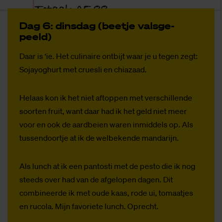
Dag 6: dins­dag (beet­je vals­ge­
peeld)
Daar is ‘ie. Het culinaire ontbijt waar je u tegen zegt:
Sojayoghurt met cruesli en chiazaad.
Helaas kon ik het niet aftoppen met verschillende
soorten fruit, want daar had ik het geld niet meer
voor en ook de aardbeien waren inmiddels op. Als
tussendoortje at ik de welbekende mandarijn.
Als lunch at ik een pantosti met de pesto die ik nog
steeds over had van de afgelopen dagen. Dit
combineerde ik met oude kaas, rode ui, tomaatjes
en rucola. Mijn favoriete lunch. Oprecht.