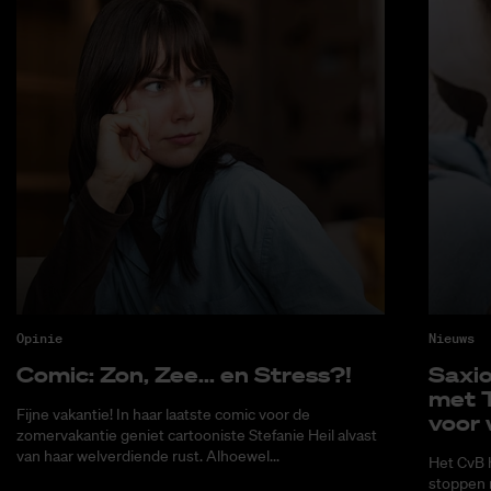
Opinie
Nieuws
Co­mic: Zon, Zee... en Stress?!
Saxi­
met T
Fijne vakantie! In haar laatste comic voor de
voor 
zomervakantie geniet cartooniste Stefanie Heil alvast
van haar welverdiende rust. Alhoewel...
Het CvB 
stoppen 