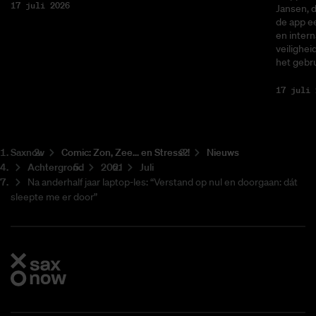
17 juli 2026
Jansen, 
de app ee
en intern
veilighei
het gebru
17 juli 
Saxnow
Co­mic: Zon, Zee... en Stress?!
Nieuws
Achtergrond
2021
Juli
Na anderhalf jaar laptop-les: “Verstand op nul en doorgaan: dát
sleepte me er door”