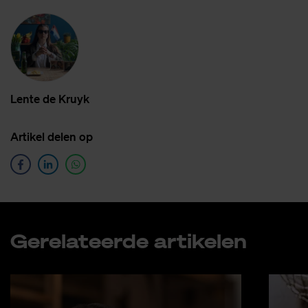
Len­te de Kruyk
Ar­ti­kel de­len op
Ge­re­la­teer­de ar­ti­ke­len