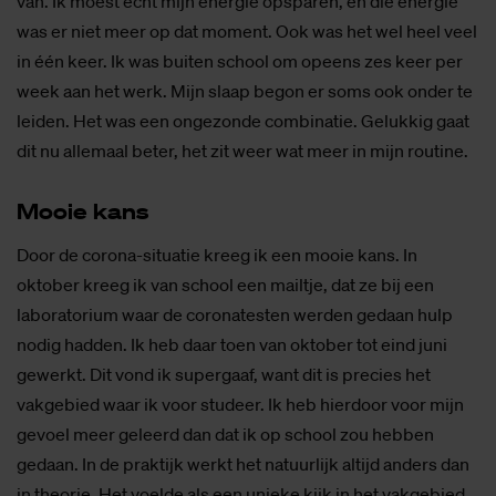
van. Ik moest echt mijn energie opsparen, en die energie
was er niet meer op dat moment. Ook was het wel heel veel
in één keer. Ik was buiten school om opeens zes keer per
week aan het werk. Mijn slaap begon er soms ook onder te
leiden. Het was een ongezonde combinatie. Gelukkig gaat
dit nu allemaal beter, het zit weer wat meer in mijn routine.
Mooie kans
Door de corona-situatie kreeg ik een mooie kans. In
oktober kreeg ik van school een mailtje, dat ze bij een
laboratorium waar de coronatesten werden gedaan hulp
nodig hadden. Ik heb daar toen van oktober tot eind juni
gewerkt. Dit vond ik supergaaf, want dit is precies het
vakgebied waar ik voor studeer. Ik heb hierdoor voor mijn
gevoel meer geleerd dan dat ik op school zou hebben
gedaan. In de praktijk werkt het natuurlijk altijd anders dan
in theorie. Het voelde als een unieke kijk in het vakgebied.