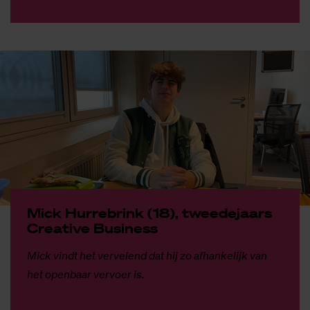
Mick Hur­re­brink (18), twee­de­jaars
Cre­a­ti­ve Bu­si­ness
Mick vindt het vervelend dat hij zo afhankelijk van
het openbaar vervoer is.