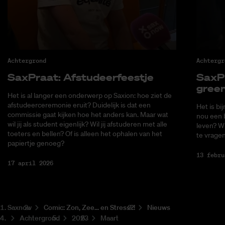
Achtergrond
Achtergr
Sax­Praat: Af­stu­deer­feest­je
Sax­P
green
Het is al langer een onderwerp op Saxion: hoe ziet de
afstudeerceremonie eruit? Duidelijk is dat een
Het is bi
commissie gaat kijken hoe het anders kan. Maar wat
nou een b
wil jij als student eigenlijk? Wil jij afstuderen met alle
leven? W
toeters en bellen? Of is alleen het ophalen van het
te vragen
papiertje genoeg?
13 febru
17 april 2026
Saxnow
Co­mic: Zon, Zee... en Stress?!
Nieuws
Achtergrond
2023
Maart