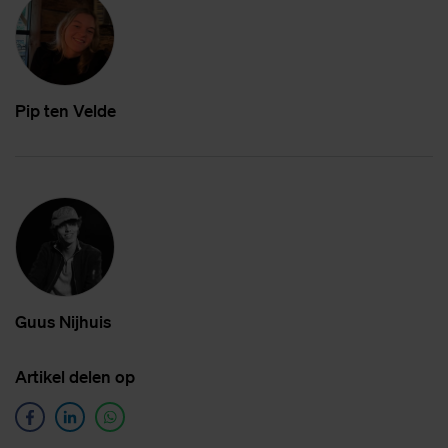
Pip ten Vel­de
Guus Nij­huis
Ar­ti­kel de­len op