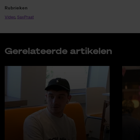
Ru­brie­ken
Video
,
SaxPraat
Ge­re­la­teer­de ar­ti­ke­len