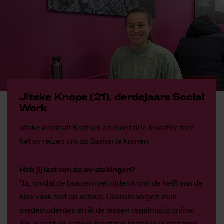
Jits­ke Knops (21), der­de­jaars So­ci­al
Work
Jitske komt uit Beltrum en moet drie kwartier met
het ov reizen om op Saxion te komen.
Heb jij last van de ov-stakingen?
“Ja, omdat de bussen niet rijden komt de helft van de
klas vaak niet op school. Daarom volgen mijn
medestudenten en ik de lessen regelmatig online.
Als ik echt op school moet zijn probeer ik met mijn