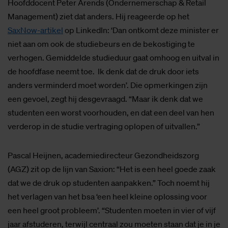
Hoofddocent Peter Arends (Ondernemerschap & Retail
Management) ziet dat anders. Hij reageerde op het
SaxNow-artikel
op LinkedIn: ‘Dan ontkomt deze minister er
niet aan om ook de studiebeurs en de bekostiging te
verhogen. Gemiddelde studieduur gaat omhoog en uitval in
de hoofdfase neemt toe. Ik denk dat de druk door iets
anders verminderd moet worden’. Die opmerkingen zijn
een gevoel, zegt hij desgevraagd. “Maar ik denk dat we
studenten een worst voorhouden, en dat een deel van hen
verderop in de studie vertraging oplopen of uitvallen.”
Pascal Heijnen, academiedirecteur Gezondheidszorg
(AGZ) zit op de lijn van Saxion: “Het is een heel goede zaak
dat we de druk op studenten aanpakken.” Toch noemt hij
het verlagen van het bsa ‘een heel kleine oplossing voor
een heel groot probleem’. “Studenten moeten in vier of vijf
jaar afstuderen, terwijl centraal zou moeten staan dat je in je