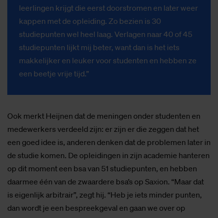
leerlingen krijgt die eerst doorstromen en later weer
kappen met de opleiding. Zo bezien is 30
studiepunten wel heel laag. Verlagen naar 40 of 45
studiepunten lijkt mij beter, want dan is het iets
makkelijker en leuker voor studenten en hebben ze
een beetje vrije tijd.”
Ook merkt Heijnen dat de meningen onder studenten en
medewerkers verdeeld zijn: er zijn er die zeggen dat het
een goed idee is, anderen denken dat de problemen later in
de studie komen. De opleidingen in zijn academie hanteren
op dit moment een bsa van 51 studiepunten, en hebben
daarmee één van de zwaardere bsa’s op Saxion. “Maar dat
is eigenlijk arbitrair”, zegt hij. “Heb je iets minder punten,
dan wordt je een bespreekgeval en gaan we over op