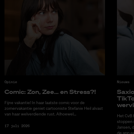
Opinie
Nieuws
Co­mic: Zon, Zee... en Stress?!
Saxi­
Tik­T
Fijne vakantie! In haar laatste comic voor de
wer­v
zomervakantie geniet cartooniste Stefanie Heil alvast
van haar welverdiende rust. Alhoewel...
Het CvB 
stoppen 
17 juli 2026
Jansen, 
de app ee