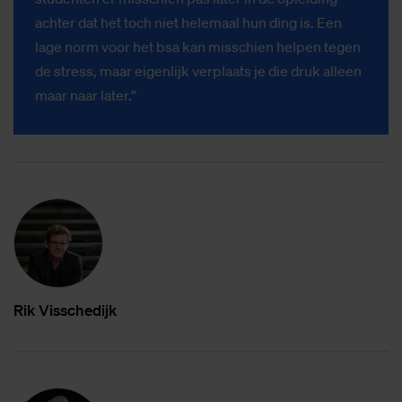
achter dat het toch niet helemaal hun ding is. Een
lage norm voor het bsa kan misschien helpen tegen
de stress, maar eigenlijk verplaats je die druk alleen
maar naar later.”
Rik Vis­sche­dijk