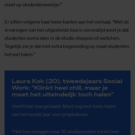
inzet op studentenwelzijn.”
Er zitten volgens haar twee kanten aan het verhaal. “Met de
ervaringen van het uitgestelde bsa in coronatijd weet je dat
studenten soms later in de studie stoppen of switchen.
Tegelijk zie je dat met extra begeleiding op maat studenten
het wél halen.”
Lau­ra Kok (20), twee­de­jaars So­ci­al
Work: “Klinkt heel chill, maar je
moet het uit­ein­de­lijk toch ha­len”
Heeft haar bsa gehaald. Moet nog een toets halen
van het eerste jaar voor propedeuse.
“Het bsa verlagen naar 30 studiepunten klinkt heel