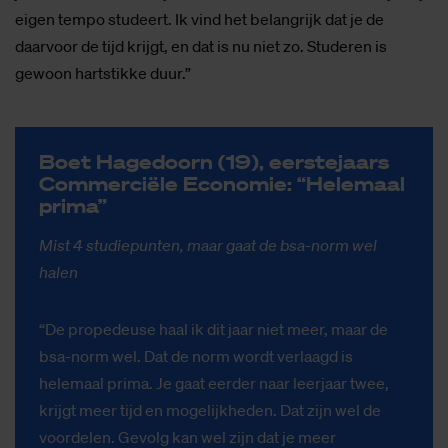
eigen tempo studeert. Ik vind het belangrijk dat je de
daarvoor de tijd krijgt, en dat is nu niet zo. Studeren is
gewoon hartstikke duur.”
Boet Ha­ge­doorn (19), eer­ste­jaars
Com­mer­ci­ë­le Eco­no­mie: “He­le­maal
pri­ma”
Mist 4 studiepunten, maar gaat de bsa-norm wel
halen
“De propedeuse haal ik dit jaar niet meer, maar de
bsa-norm wel. Dat de norm wordt verlaagd is
helemaal prima. Je gaat eerder naar leerjaar twee,
krijgt meer tijd en mogelijkheden. Dat zijn wel de
voordelen. Gevolg kan wel zijn dat je meer