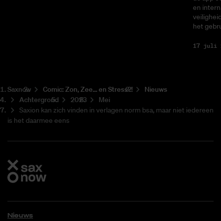
en intern
veilighei
het gebru
17 juli 
Saxnow
Co­mic: Zon, Zee... en Stress?!
Nieuws
Achtergrond
2023
Mei
Saxion kan zich vinden in verlagen norm bsa, maar niet iedereen
is het daarmee eens
Nieuws