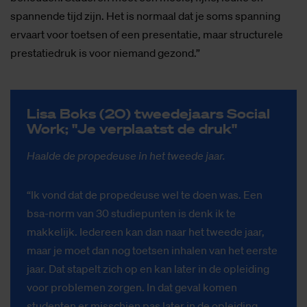
spannende tijd zijn. Het is normaal dat je soms spanning
ervaart voor toetsen of een presentatie, maar structurele
prestatiedruk is voor niemand gezond.”
Lisa Boks (20) twee­de­jaars So­ci­al
Work; "Je ver­plaatst de druk"
Haalde de propedeuse in het tweede jaar.
“Ik vond dat de propedeuse wel te doen was. Een
bsa-norm van 30 studiepunten is denk ik te
makkelijk. Iedereen kan dan naar het tweede jaar,
maar je moet dan nog toetsen inhalen van het eerste
jaar. Dat stapelt zich op en kan later in de opleiding
voor problemen zorgen. In dat geval komen
studenten er misschien pas later in de opleiding