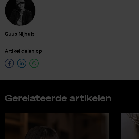
Guus Nij­huis
Ar­ti­kel de­len op
Ge­re­la­teer­de ar­ti­ke­len