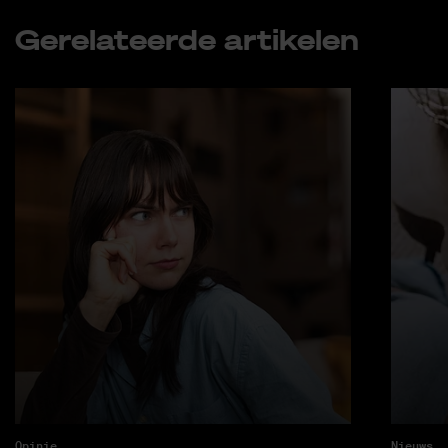
Ge­re­la­teer­de ar­ti­ke­len
Opinie
Nieuws