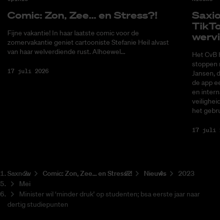
Co­mic: Zon, Zee... en Stress?!
Saxi­
Tik­T
Fijne vakantie! In haar laatste comic voor de
wer­v
zomervakantie geniet cartooniste Stefanie Heil alvast
van haar welverdiende rust. Alhoewel...
Het CvB 
stoppen 
17 juli 2026
Jansen, 
de app ee
en intern
veilighei
het gebru
17 juli 
Saxnow
Co­mic: Zon, Zee... en Stress?!
Nieuws
2023
Mei
Minister wil ‘minder druk’ op studenten; bsa eerste jaar naar
dertig studiepunten