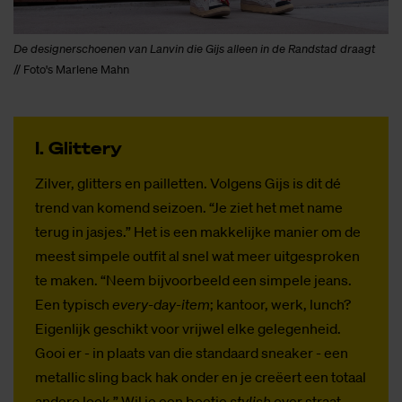
De designerschoenen van Lanvin die Gijs alleen in de Randstad draagt
// Foto's Marlene Mahn
I. Glit­tery
Zilver, glitters en pailletten. Volgens Gijs is dit dé
trend van komend seizoen. “Je ziet het met name
terug in jasjes.” Het is een makkelijke manier om de
meest simpele outfit al snel wat meer uitgesproken
te maken. “Neem bijvoorbeeld een simpele jeans.
Een typisch
every-day-item
; kantoor, werk, lunch?
Eigenlijk geschikt voor vrijwel elke gelegenheid.
Gooi er - in plaats van die standaard sneaker - een
metallic sling back hak onder en je creëert een totaal
andere look.” Wil je een beetje
stylish
over straat,