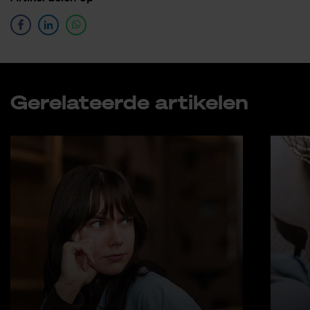
Ge­re­la­teer­de ar­ti­ke­len