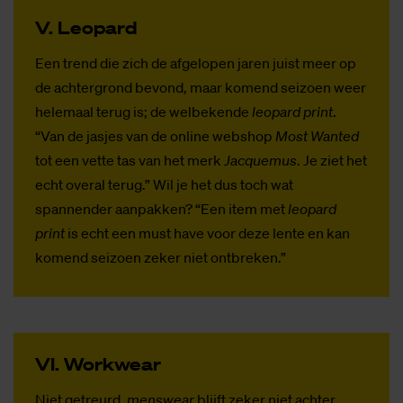
V. Le­o­pard
Een trend die zich de afgelopen jaren juist meer op
de achtergrond bevond, maar komend seizoen weer
helemaal terug is; de welbekende
leopard print
.
“Van de jasjes van de online webshop
Most Wanted
tot een vette tas van het merk
Jacquemus
. Je ziet het
echt overal terug.” Wil je het dus toch wat
spannender aanpakken? “Een item met
leopard
print
is echt een must have voor deze lente en kan
komend seizoen zeker niet ontbreken.”
VI. Wor­kwear
Niet getreurd,
menswear
blijft zeker niet achter.