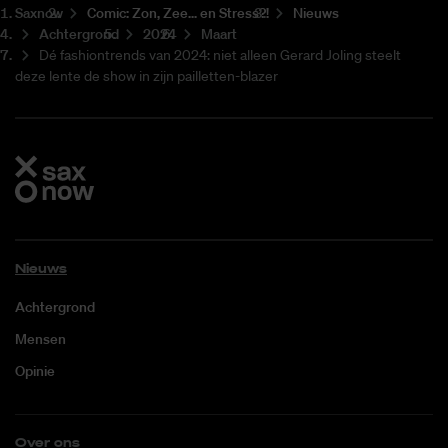
Saxnow
Co­mic: Zon, Zee... en Stress?!
Nieuws
Achtergrond
2024
Maart
Dé fashiontrends van 2024: niet alleen Gerard Joling steelt
deze lente de show in zijn pailletten-blazer
Nieuws
Achtergrond
Mensen
Opinie
Over ons