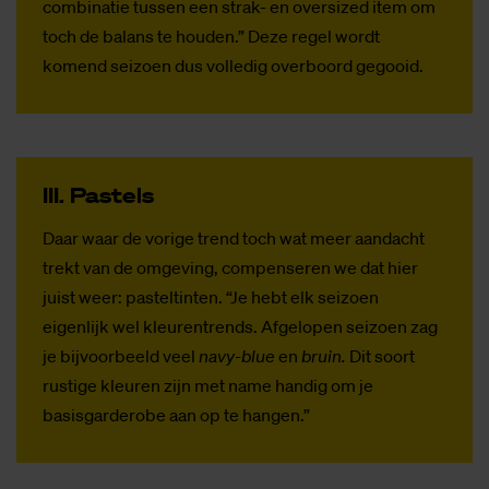
combinatie tussen een strak- en oversized item om
toch de balans te houden.” Deze regel wordt
komend seizoen dus volledig overboord gegooid.
III. Pas­tels
Daar waar de vorige trend toch wat meer aandacht
trekt van de omgeving, compenseren we dat hier
juist weer: pasteltinten. “Je hebt elk seizoen
eigenlijk wel kleurentrends. Afgelopen seizoen zag
je bijvoorbeeld veel
navy-blue
en
bruin.
Dit soort
rustige kleuren zijn met name handig om je
basisgarderobe aan op te hangen.”