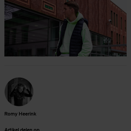
Romy Heer­ink
Ar­ti­kel de­len op