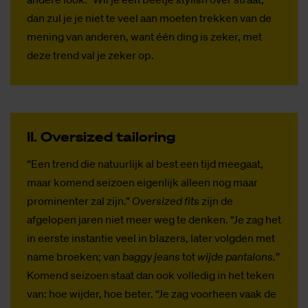
dan zul je je niet te veel aan moeten trekken van de
mening van anderen, want één ding is zeker, met
deze trend val je zeker op.
II. Over­si­zed tail­o­ring
“Een trend die natuurlijk al best een tijd meegaat,
maar komend seizoen eigenlijk alleen nog maar
prominenter zal zijn.”
Oversized fits
zijn de
afgelopen jaren niet meer weg te denken. “Je zag het
in eerste instantie veel in blazers, later volgden met
name broeken; van
baggy jeans
tot
wijde pantalons.
”
Komend seizoen staat dan ook volledig in het teken
van: hoe wijder, hoe beter. “Je zag voorheen vaak de