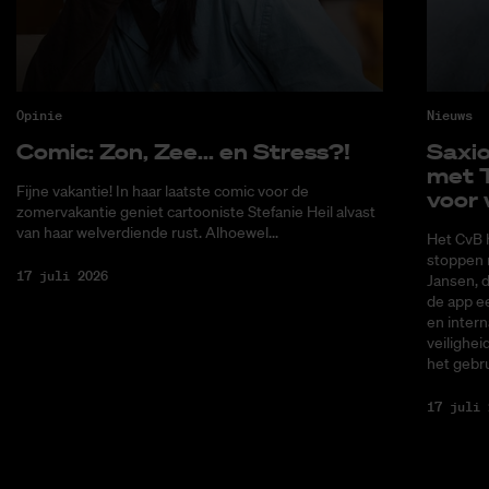
Opinie
Nieuws
Co­mic: Zon, Zee... en Stress?!
Saxi­
met T
Fijne vakantie! In haar laatste comic voor de
voor 
zomervakantie geniet cartooniste Stefanie Heil alvast
van haar welverdiende rust. Alhoewel...
Het CvB 
stoppen 
17 juli 2026
Jansen, 
de app ee
en intern
veilighei
het gebru
17 juli 