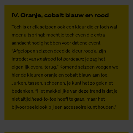
IV. Oran­je, co­balt blauw en rood
Toch is er elk seizoen ook een kleur die er toch wat
meer uitspringt; mocht je toch even die extra
aandacht nodig hebben voor dat ene event.
“Afgelopen seizoen deed de kleur
rood
al zijn
intrede; van
knalrood
tot
bordeaux
; je zag het
eigenlijk overal terug.” Komend seizoen voegen we
hier de kleuren oranje en cobalt blauw
aan toe.
Jurken, tassen, schoenen, je kunt het zo gek niet
bedenken. “Het makkelijke van deze trend is dat je
niet altijd
head-to-toe
hoeft te gaan, maar het
bijvoorbeeld ook bij een accessoire kunt houden.”