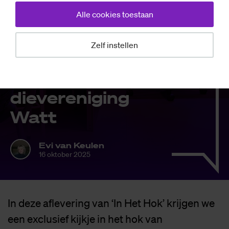
Alle cookies toestaan
Zelf instellen
Achtergrond
In het hok: stu­
die­ver­e­ni­ging
Watt
Evi van Keulen
16 oktober 2025
In deze aflevering van ‘In Het Hok’ krijgen we
een exclusief kijkje in het hok van