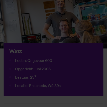
Watt
Leden: Ongeveer 600
Opgericht: Juni 2005
e
Bestuur: 23
Locatie: Enschede, W2.39a