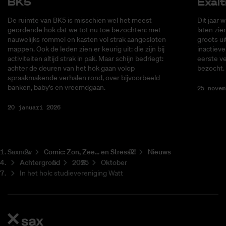
BK5
Exal­t
De ruimte van BK5 is misschien wel het meest
Dit jaar 
geordende hok dat we tot nu toe bezochten: met
laten zie
nauwelijks rommel en kasten vol strak aangesloten
groots ui
mappen. Ook de leden zien er keurig uit: die zijn bij
inactieve
activiteiten altijd strak in pak. Maar schijn bedriegt:
eerste v
achter de deuren van het hok gaan volop
bezocht.
spraakmakende verhalen rond, over bijvoorbeeld
banken, baby’s en vreemdgaan.
25 novem
20 januari 2026
Saxnow
Co­mic: Zon, Zee... en Stress?!
Nieuws
Achtergrond
2025
Oktober
In het hok: studievereniging Watt