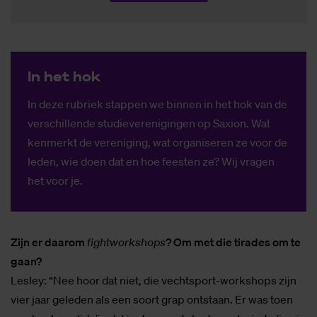
In het hok
In deze rubriek stappen we binnen in het hok van de
verschillende studieverenigingen op Saxion. Wat
kenmerkt de vereniging, wat organiseren ze voor de
leden, wie doen dat en hoe feesten ze? Wij vragen
het voor je.
Zijn er daarom
fightworkshops
? Om met die tirades om te
gaan?
Lesley: “Nee hoor dat niet, die vechtsport-workshops zijn
vier jaar geleden als een soort grap ontstaan. Er was toen