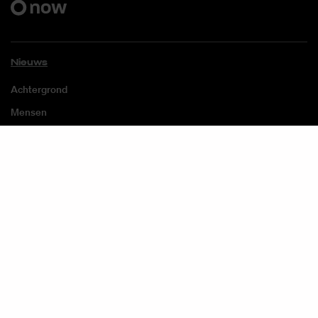
Nieuws
Achtergrond
Mensen
Opinie
Over ons
Studium Generale
Volg SaxNow