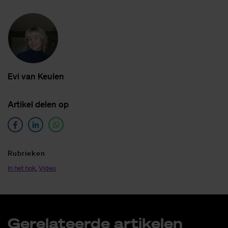
Evi van Keu­len
Ar­ti­kel de­len op
Ru­brie­ken
In het hok
,
Video
Ge­re­la­teer­de ar­ti­ke­len