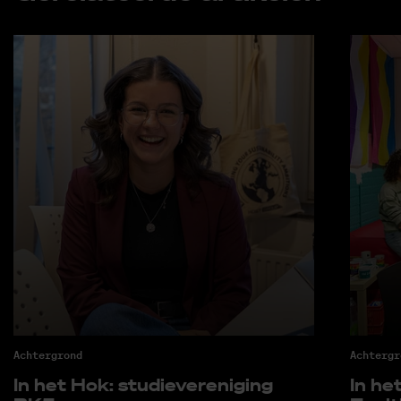
Achtergrond
Achtergr
In het Hok: stu­die­ver­e­ni­ging
In het