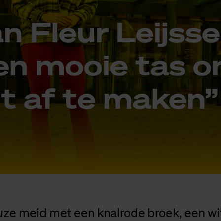
n Fleur Le­ijs­se
een mooie tas 
it af te ma­ken”
ze meid met een knalrode broek, een wi