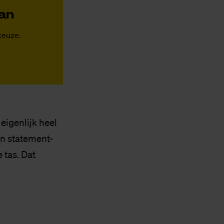
Van
keuze.
eigenlijk heel
en statement-
e tas. Dat