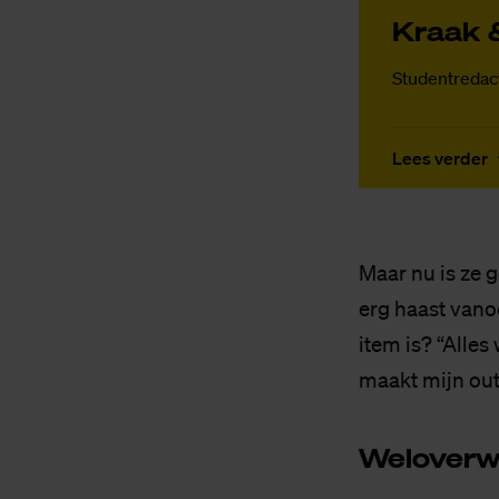
Kraak &
Studentredac
Lees verder
Maar nu is ze g
erg haast vanoc
item is? “Alles 
maakt mijn outfi
Wel­over­