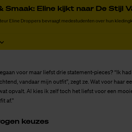
 Smaak: Eli­ne kijkt naar De Stijl 
teur Eline Droppers bevraagt medestudenten over hun kleding
egaan voor maar liefst drie statement-pieces? “Ik had 
htend, vandaar mijn outfit”, zegt ze. Wat voor haar e
wat opvalt. Al kies ik zelf toch het liefst voor een mooi
t af.”
wo­gen keu­zes