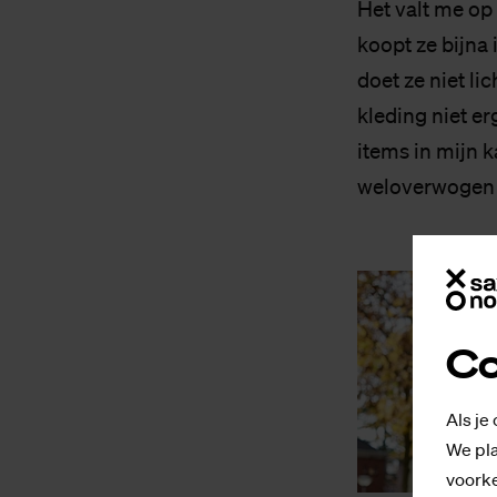
Het valt me op
koopt ze bijna 
doet ze niet li
kleding niet er
items in mijn k
weloverwogen 
Co
Als je
We pla
voorke