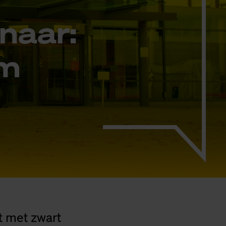
­naar:
om
t met zwart