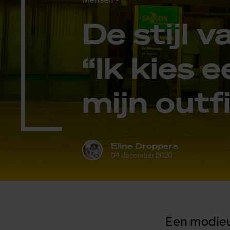
De stijl va
“Ik kies 
mijn out­f
Eline Droppers
04 december 2020
Een modieu