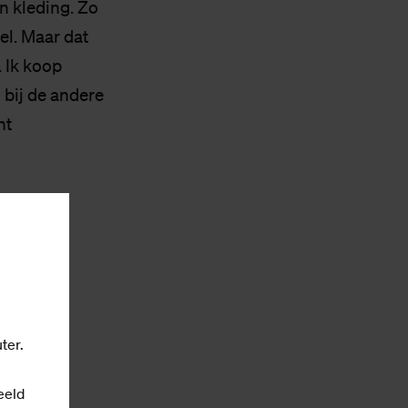
n kleding. Zo
el. Maar dat
. Ik koop
 bij de andere
ht
ter.
eeld