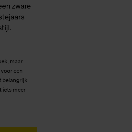
 een zware
stejaars
ijl.
roek, maar
 voor een
t belangrijk
t iets meer