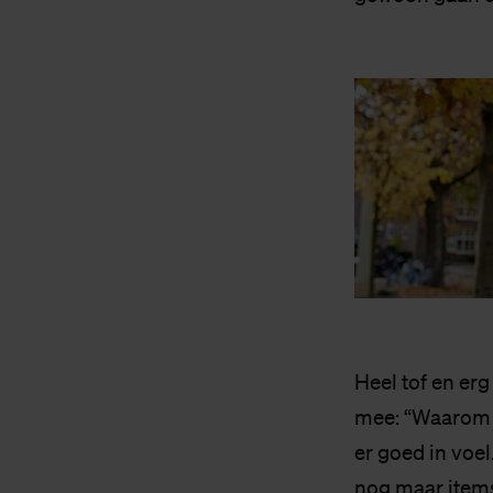
Heel tof en erg
mee: “Waarom z
er goed in voe
nog maar items 