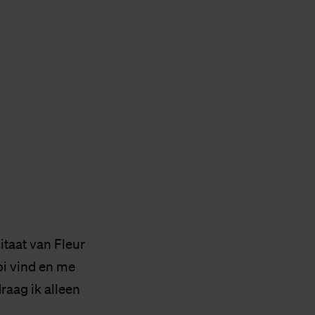
citaat van Fleur
oi vind en me
raag ik alleen