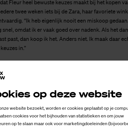
 dat Fleur heel bewuste keuzes maakt bij het kopen va
iedere twee weken iets bij de Zara, haar favoriete wink
chtvaardig. “Ik heb eigenlijk nooit een miskoop gedaan
g snel, omdat ik er vaak goed over nadenk. Als het dan
ast past, dan koop ik het. Anders niet. Ik maak daar ec
keuzes in.”
okies op deze website
 onze website bezoekt, worden er cookies geplaatst op je compu
atsen cookies voor het bijhouden van statistieken en om jouw
uren op te slaan maar ook voor marketingdoeleinden (bijvoorb