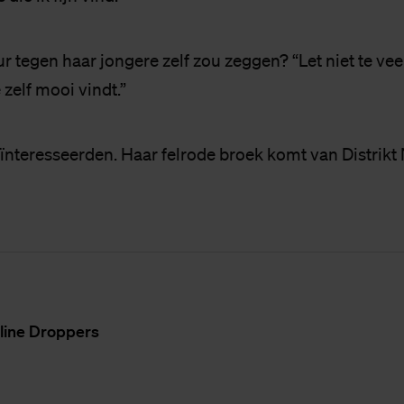
r tegen haar jongere zelf zou zeggen? “Let niet te ve
 zelf mooi vindt.”
eïnteresseerden. Haar felrode broek komt van Distrikt
li­ne Drop­pers