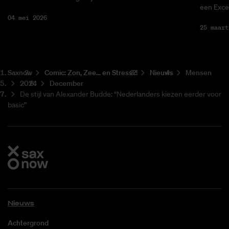
een Excel
04 mei 2026
25 maart
Saxnow
Co­mic: Zon, Zee... en Stress?!
Nieuws
Mensen
2024
December
De stijl van Alexander Budde: “Nederlanders kiezen eerder voor
basic”
Nieuws
Achtergrond