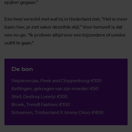
spijker gegaan.”
Een heel verschil met wat hij in Nederland ziet. “Het is meer
basic hier, je ziet vaker dezelfde stijl.” Voor hemzelf is dat
een
no-go.
“Ik probeer altijd voor een bijzondere of unieke
outfit te gaan.”
De bon
Nepleren jas, Peek and Cloppenburg: €100
Kettingen, gekregen van zijn moeder: €50
Shirt, Destroy Lonely: €100
Broek, Trendt Fashion: €100
Schoenen, Timberland X Jimmy Choo: €400