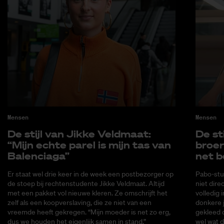
Mensen
Mensen
De stijl van Jik­ke Veld­maat:
De sti
“Mijn ech­te pa­rel is mijn tas van
broer
Ba­len­cia­ga”
net b
Er staat wel drie keer in de week een postbezorger op
Pabo-stud
de stoep bij rechtenstudente Jikke Veldmaat. Altijd
niet dire
met een pakket vol nieuwe kleren. Ze omschrijft het
volledig 
zelf als een koopverslaving, die ze niet van een
donkere j
vreemde heeft gekregen. “Mijn moeder is net zo erg,
gekleed 
dus we houden het eigenlijk samen in stand.”
wel wat d