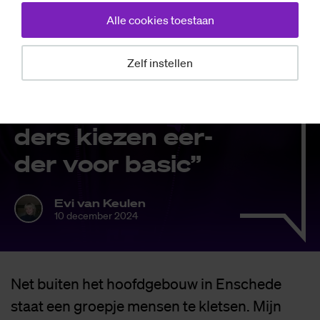
Alle cookies toestaan
Mensen
De stijl van
Zelf instellen
Alexan­der Bud­
de: “Ne­der­lan­
ders kie­zen eer­
der voor ba­sic”
Evi van Keulen
10 december 2024
Net buiten het hoofdgebouw in Enschede
staat een groepje mensen te kletsen. Mijn