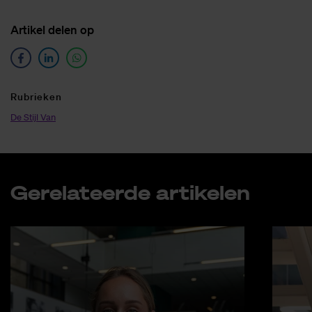
Ar­ti­kel de­len op
Ru­brie­ken
De Stijl Van
Ge­re­la­teer­de ar­ti­ke­len