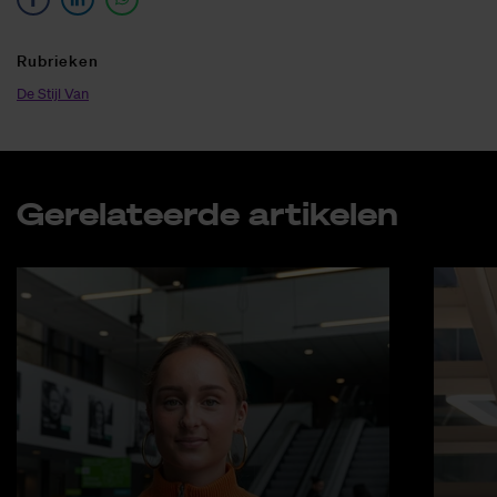
Ru­brie­ken
De Stijl Van
Ge­re­la­teer­de ar­ti­ke­len