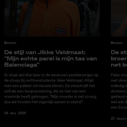
Mensen
Mensen
De stijl van Jik­ke Veld­maat:
De sti
“Mijn ech­te pa­rel is mijn tas van
broer
Ba­len­cia­ga”
net b
Er staat wel drie keer in de week een postbezorger op
Pabo-stud
de stoep bij rechtenstudente Jikke Veldmaat. Altijd
niet dire
met een pakket vol nieuwe kleren. Ze omschrijft het
volledig 
zelf als een koopverslaving, die ze niet van een
donkere j
vreemde heeft gekregen. “Mijn moeder is net zo erg,
gekleed 
dus we houden het eigenlijk samen in stand.”
wel wat d
een Excel
04 mei 2026
25 maart