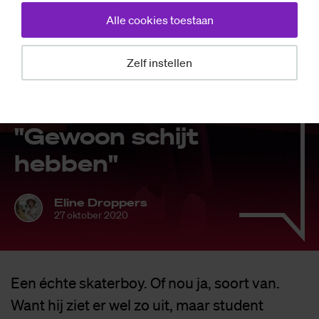
Alle cookies toestaan
Mensen
Zelf instellen
De stijl van Da­
niel uit de Bosch:
"Ge­woon schijt
heb­ben"
Eline Droppers
27 oktober 2020
Een échte skaterboy. Of nou ja, soort van.
Want hij ziet er wel zo uit, maar student