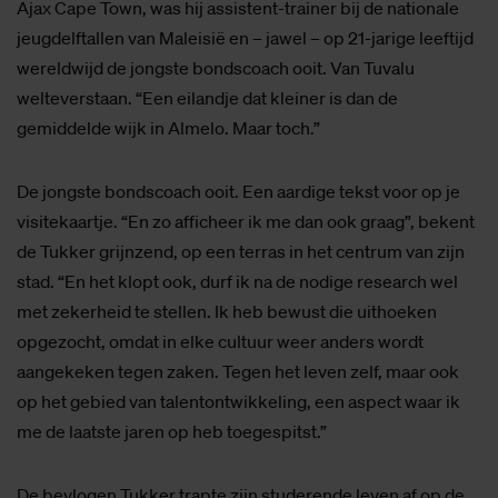
Ajax Cape Town, was hij assistent-trainer bij de nationale
jeugdelftallen van Maleisië en – jawel – op 21-jarige leeftijd
wereldwijd de jongste bondscoach ooit. Van Tuvalu
welteverstaan. “Een eilandje dat kleiner is dan de
gemiddelde wijk in Almelo. Maar toch.”
De jongste bondscoach ooit. Een aardige tekst voor op je
visitekaartje. “En zo afficheer ik me dan ook graag”, bekent
de Tukker grijnzend, op een terras in het centrum van zijn
stad. “En het klopt ook, durf ik na de nodige research wel
met zekerheid te stellen. Ik heb bewust die uithoeken
opgezocht, omdat in elke cultuur weer anders wordt
aangekeken tegen zaken. Tegen het leven zelf, maar ook
op het gebied van talentontwikkeling, een aspect waar ik
me de laatste jaren op heb toegespitst.”
De bevlogen Tukker trapte zijn studerende leven af op de