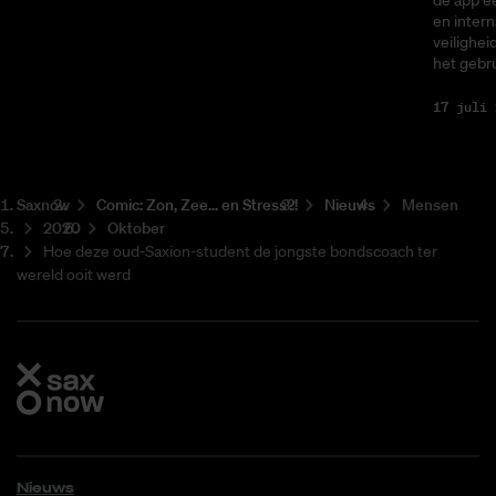
en intern
veilighei
het gebru
17 juli 
Saxnow
Co­mic: Zon, Zee... en Stress?!
Nieuws
Mensen
2020
Oktober
Hoe deze oud-Saxion-student de jongste bondscoach ter
wereld ooit werd
Nieuws