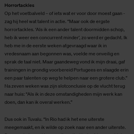
Horrortackles
Op het voetbalveld – of iets wat er voor door moest gaan -
zag hij heel wat talent in actie. “Maar ook de ergste
horrortackles. ‘Als ik een ander talent doormidden schop,
heb ik weer een concurrent minder’, zo werd er gedacht. Ik
heb me in de eerste weken afgevraagd waar ik in
vredesnaam aan begonnen was, voelde me onveilig en
sprak de taal niet. Maar gaandeweg vond ik mijn draai, gaf
trainingen in grondig voorbereid Portugees en slaagde erin
een paar talenten op weg te helpen naar een grotere club.”
Na zeven weken was zijn slotconclusie op de vlucht terug
naar huis: “Als ik in deze omstandigheden mijn werk kan
doen, dan kan ik overal werken.”
Dus ook in Tuvalu. “In Rio had ik het ene uiterste
meegemaakt, en ik wilde op zoek naar een ander uiterste.