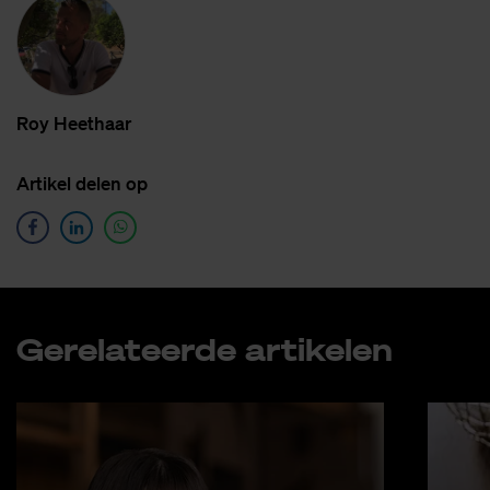
Roy Heet­haar
Ar­ti­kel de­len op
Ge­re­la­teer­de ar­ti­ke­len