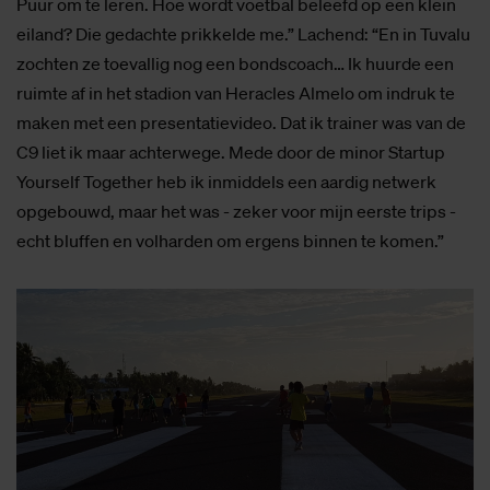
Puur om te leren. Hoe wordt voetbal beleefd op een klein
eiland? Die gedachte prikkelde me.” Lachend: “En in Tuvalu
zochten ze toevallig nog een bondscoach… Ik huurde een
ruimte af in het stadion van Heracles Almelo om indruk te
maken met een presentatievideo. Dat ik trainer was van de
C9 liet ik maar achterwege. Mede door de minor Startup
Yourself Together heb ik inmiddels een aardig netwerk
opgebouwd, maar het was - zeker voor mijn eerste trips -
echt bluffen en volharden om ergens binnen te komen.”