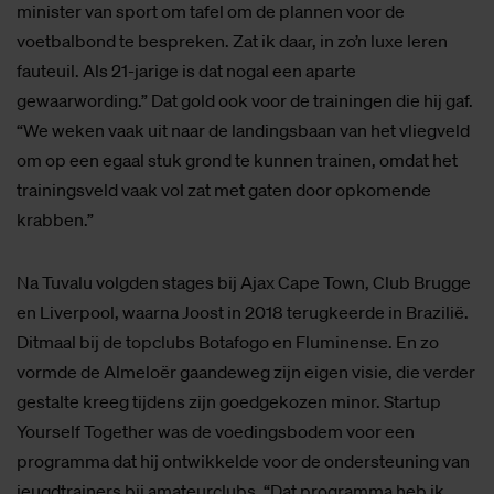
minister van sport om tafel om de plannen voor de
voetbalbond te bespreken. Zat ik daar, in zo’n luxe leren
fauteuil. Als 21-jarige is dat nogal een aparte
gewaarwording.” Dat gold ook voor de trainingen die hij gaf.
“We weken vaak uit naar de landingsbaan van het vliegveld
om op een egaal stuk grond te kunnen trainen, omdat het
trainingsveld vaak vol zat met gaten door opkomende
krabben.”
Na Tuvalu volgden stages bij Ajax Cape Town, Club Brugge
en Liverpool, waarna Joost in 2018 terugkeerde in Brazilië.
Ditmaal bij de topclubs Botafogo en Fluminense. En zo
vormde de Almeloër gaandeweg zijn eigen visie, die verder
gestalte kreeg tijdens zijn goedgekozen minor. Startup
Yourself Together was de voedingsbodem voor een
programma dat hij ontwikkelde voor de ondersteuning van
jeugdtrainers bij amateurclubs. “Dat programma heb ik