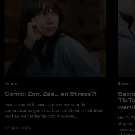
Opinie
Nieuws
Co­mic: Zon, Zee... en Stress?!
Saxi­
Tik­T
Fijne vakantie! In haar laatste comic voor de
wer­v
zomervakantie geniet cartooniste Stefanie Heil alvast
van haar welverdiende rust. Alhoewel...
Het CvB 
stoppen 
17 juli 2026
Jansen, 
de app ee