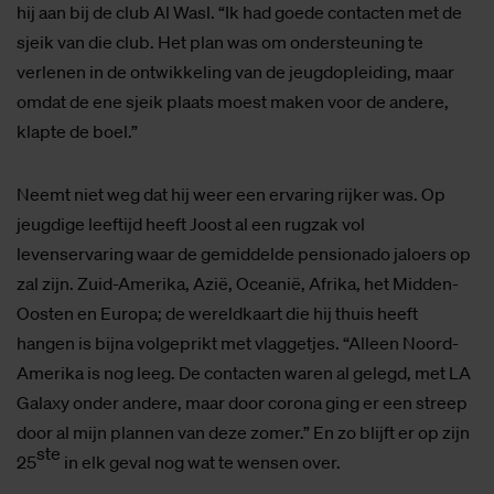
hij aan bij de club Al Wasl. “Ik had goede contacten met de
sjeik van die club. Het plan was om ondersteuning te
verlenen in de ontwikkeling van de jeugdopleiding, maar
omdat de ene sjeik plaats moest maken voor de andere,
klapte de boel.”
Neemt niet weg dat hij weer een ervaring rijker was. Op
jeugdige leeftijd heeft Joost al een rugzak vol
levenservaring waar de gemiddelde pensionado jaloers op
zal zijn. Zuid-Amerika, Azië, Oceanië, Afrika, het Midden-
Oosten en Europa; de wereldkaart die hij thuis heeft
hangen is bijna volgeprikt met vlaggetjes. “Alleen Noord-
Amerika is nog leeg. De contacten waren al gelegd, met LA
Galaxy onder andere, maar door corona ging er een streep
door al mijn plannen van deze zomer.” En zo blijft er op zijn
ste
25
in elk geval nog wat te wensen over.