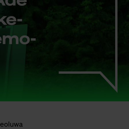
­ke­
 emo­
Adeoluwa