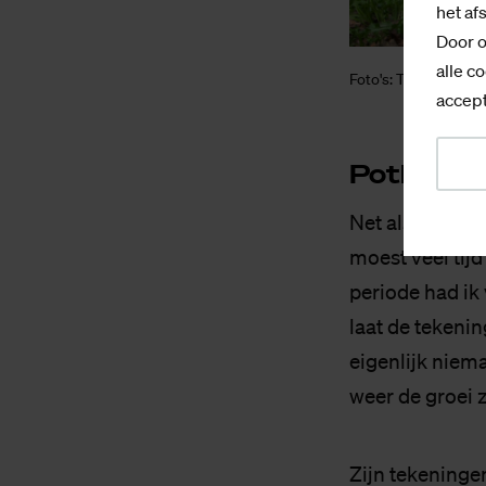
het af
Door o
alle co
Foto's: Tijmen Barte
accept
Pot­lood t
Net als voor v
moest veel tijd
periode had ik 
laat de tekenin
eigenlijk niema
weer de groei zi
Zijn tekeningen