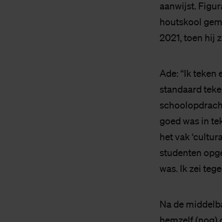
aanwijst. Figura
houtskool gema
2021, toen hij 
Ade: “Ik teken 
standaard teke
schoolopdrachte
goed was in te
het vak ‘cultur
studenten opge
was. Ik zei teg
Na de middelba
hemzelf (nog) 