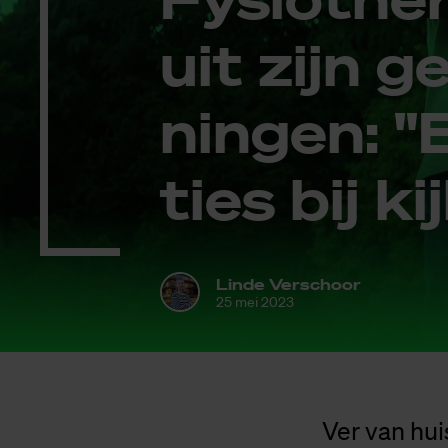
uit zijn ge
nin­gen: 
ties bij ki
Linde Verschoor
25 mei 2023
Ver van hui