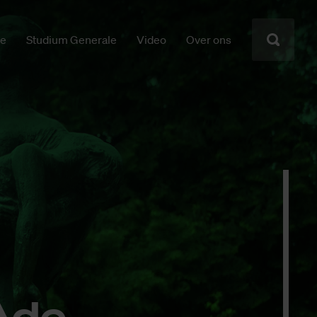
ie
Studium Generale
Video
Over ons
 Ade