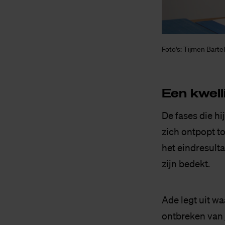
Foto's: Tijmen Barte
Een kwel­l
De fases die hi
zich ontpopt to
het eindresult
zijn bedekt.
Ade legt uit wa
ontbreken van j