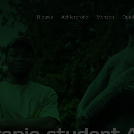
Nieuws
Achtergrond
Mensen
Opin
e­ra­pie-stu­dent