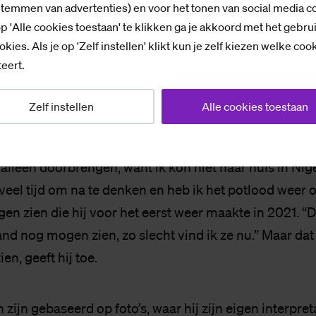
stemmen van advertenties) en voor het tonen van social media c
p 'Alle cookies toestaan' te klikken ga je akkoord met het gebru
okies. Als je op 'Zelf instellen' klikt kun je zelf kiezen welke coo
ls
eert.
Zelf instellen
Alle cookies toestaan
e­rug in han­den
eel andere studenten was corona een moeilijke periode
 alleen doorbrengen, want ik kon niet naar huis in Nige
veel tijd om na te denken en heb ik het potlood weer o
gen zien die hij voor het eerst weer maakte in 2021. 
nd nog mogen zien, zo slecht vind ik ze nu.” Maar dat 
en, geeft hij toe.
 zijn gebaseerd op foto’s, waar hij zijn eigen interpreta