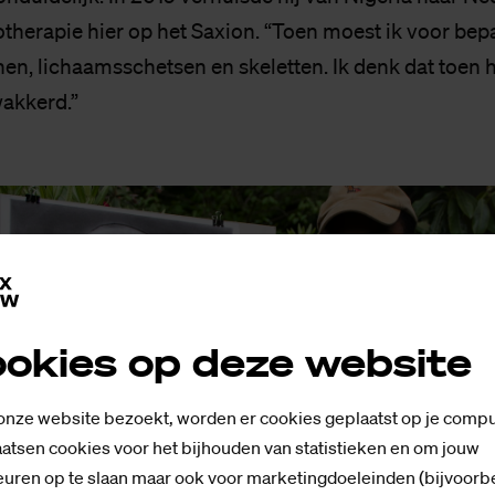
iotherapie hier op het Saxion. “Toen moest ik voor be
en, lichaamsschetsen en skeletten. Ik denk dat toen h
akkerd.”
okies op deze website
 onze website bezoekt, worden er cookies geplaatst op je compu
atsen cookies voor het bijhouden van statistieken en om jouw
uren op te slaan maar ook voor marketingdoeleinden (bijvoorb