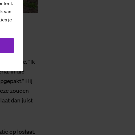
ontent.
ik van
kies je
 voor Ade. “Ik
ria. In die
pgepakt.” Hij
“Deze zouden
laat dan juist
tie op loslaat.