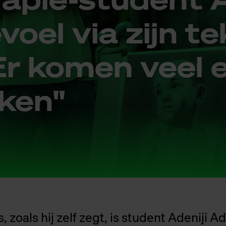
­voel via zijn te
"Er ko­men veel
j­ken"
s, zoals hij zelf zegt, is student Adeniji 