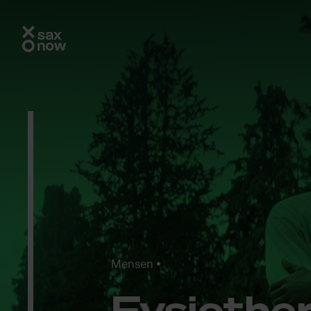
Mensen
Fy­si­o­th