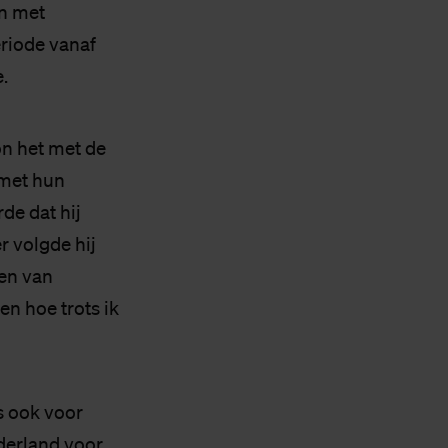
jn met
eriode vanaf
.
on het met de
 met hun
de dat hij
r volgde hij
ken van
n hoe trots ik
s ook voor
ederland voor