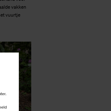
paalde vakken
et vuurtje
ter.
eeld