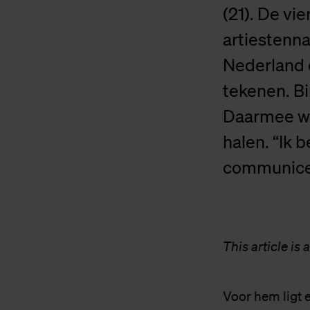
(21). De vi
artiestenna
Nederland e
tekenen. Bi
Daarmee wil
halen. “Ik 
communicer
This article is 
Voor hem ligt 