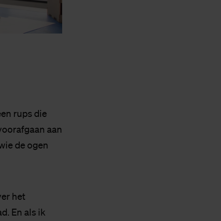
een rups die
e voorafgaan aan
 wie de ogen
ver het
d. En als ik