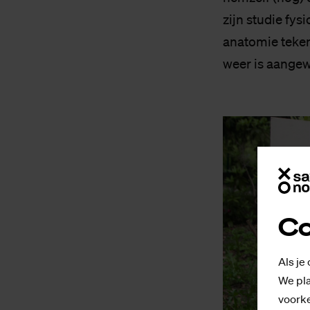
zijn studie fys
anatomie teken
weer is aangew
Co
Als je
We pla
voorke