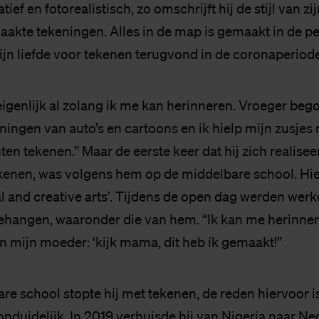
tief en fotorealistisch, zo omschrijft hij de stijl van zi
akte tekeningen. Alles in de map is gemaakt in de p
zijn liefde voor tekenen terugvond in de coronaperiode
eigenlijk al zolang ik me kan herinneren. Vroeger beg
ningen van auto’s en cartoons en ik hielp mijn zusjes
n tekenen.” Maar de eerste keer dat hij zich realiseer
kenen, was volgens hem op de middelbare school. Hie
al and creative arts’. Tijdens de open dag werden wer
hangen, waaronder die van hem. “Ik kan me herinnere
en mijn moeder: ‘kijk mama, dit heb ík gemaakt!”
re school stopte hij met tekenen, de reden hiervoor i
onduidelijk. In 2019 verhuisde hij van Nigeria naar N