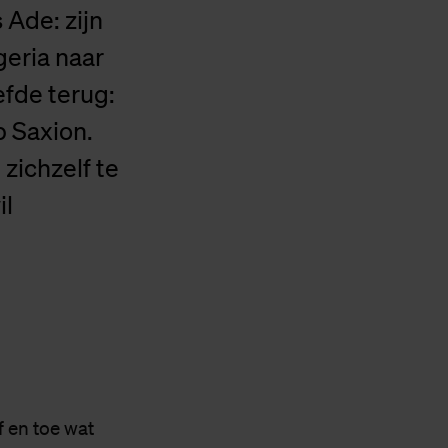
 Ade: zijn
geria naar
efde terug:
p Saxion.
zichzelf te
il
f en toe wat