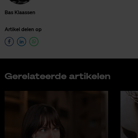
Bas Klaas­sen
Ar­ti­kel de­len op
Ge­re­la­teer­de ar­ti­ke­len