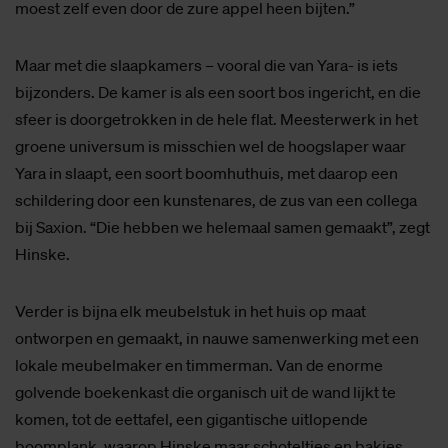
moest zelf even door de zure appel heen bijten.”
Maar met die slaapkamers – vooral die van Yara- is iets
bijzonders. De kamer is als een soort bos ingericht, en die
sfeer is doorgetrokken in de hele flat. Meesterwerk in het
groene universum is misschien wel de hoogslaper waar
Yara in slaapt, een soort boomhuthuis, met daarop een
schildering door een kunstenares, de zus van een collega
bij Saxion. “Die hebben we helemaal samen gemaakt”, zegt
Hinske.
Verder is bijna elk meubelstuk in het huis op maat
ontworpen en gemaakt, in nauwe samenwerking met een
lokale meubelmaker en timmerman. Van de enorme
golvende boekenkast die organisch uit de wand lijkt te
komen, tot de eettafel, een gigantische uitlopende
boomplank, waarop Hinske maar schoteltjes en bakjes