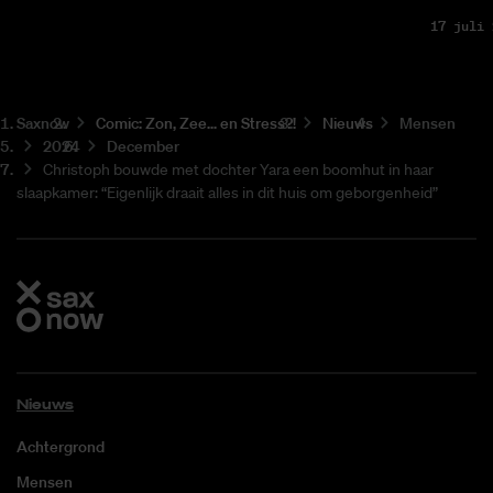
17 juli 
Saxnow
Co­mic: Zon, Zee... en Stress?!
Nieuws
Mensen
2024
December
Christoph bouwde met dochter Yara een boomhut in haar
slaapkamer: “Eigenlijk draait alles in dit huis om geborgenheid”
Nieuws
Achtergrond
Mensen