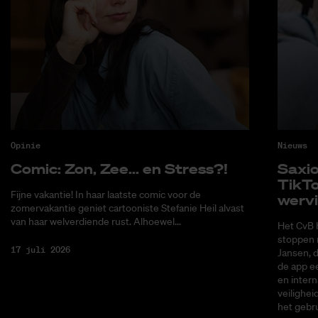
Opinie
Nieuws
Co­mic: Zon, Zee... en Stress?!
Saxi­
Tik­T
Fijne vakantie! In haar laatste comic voor de
wer­v
zomervakantie geniet cartooniste Stefanie Heil alvast
van haar welverdiende rust. Alhoewel...
Het CvB 
stoppen 
17 juli 2026
Jansen, 
de app ee
en intern
veilighei
het gebru