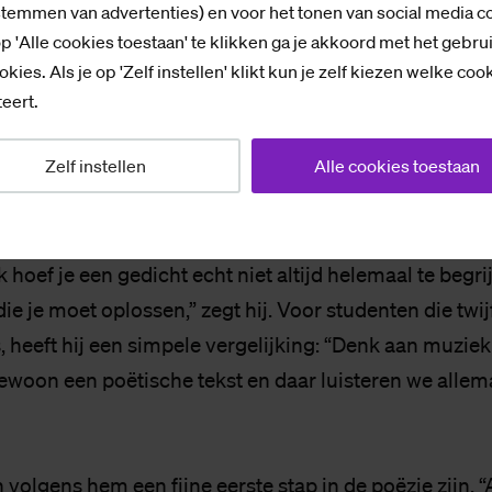
 echt een cadeautje als dat lukt.”
stemmen van advertenties) en voor het tonen van social media c
p 'Alle cookies toestaan' te klikken ga je akkoord met het gebru
okies. Als je op 'Zelf instellen' klikt kun je zelf kiezen welke coo
eigenlijk onder studenten? Volgens Jos Eertink wel. “
eert.
roep liefhebbers is de afgelopen jaren alleen maar gegr
niet gebonden aan leeftijd. Het enige wat je nodig hebt, 
Zelf instellen
Alle cookies toestaan
en een eigen stem om dat te doen.”
 hoef je een gedicht echt niet altijd helemaal te begrij
ie je moet oplossen,” zegt hij. Voor studenten die twij
s, heeft hij een simpele vergelijking: “Denk aan muziek.
gewoon een poëtische tekst en daar luisteren we allem
volgens hem een fijne eerste stap in de poëzie zijn. “A