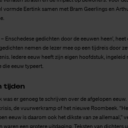
l vormde Eertink samen met Bram Geerlings en Arth
e.
– Enschedese gedichten door de eeuwen heen’, heet 
gedichten nemen de lezer mee op een tijdreis door 
nis. Iedere eeuw heeft zijn eigen hoofdstuk, ingeleid
e die eeuw typeert.
 tij­den
k was er genoeg te schrijven over de afgelopen eeuw. 
risis, de vuurwerkramp of het nieuwe Roombeek. “He
en eeuw is daarom ook het dikste van ze allemaal,” ver
 waren een grotere uitdaging. Teksten van dichters u