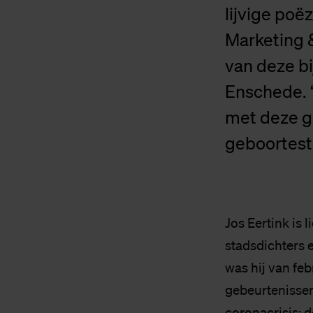
lijvige poë
Marketing 
van deze bi
Enschede. 
met deze ge
geboortest
Jos Eertink is 
stadsdichters e
was hij van feb
gebeurtenissen 
coronacrisis: 