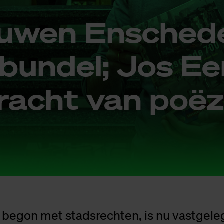
u­wen En­sche­d
bun­del; Jos Eer
racht van po­ë­z
 begon met stadsrechten, is nu vastgele