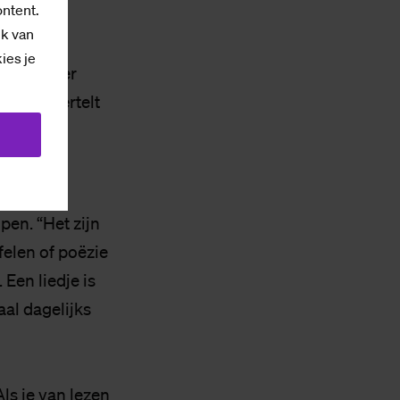
ontent.
ik van
kies je
Steeds meer
oeid,” vertelt
is iets te
pen. “Het zijn
felen of poëzie
 Een liedje is
aal dagelijks
ls je van lezen