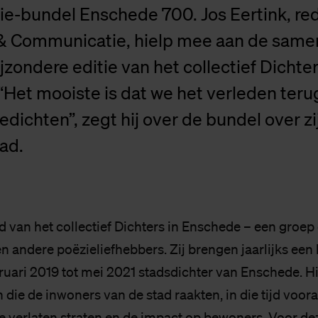
zie-bundel Enschede 700. Jos Eertink, red
& Communicatie, hielp mee aan de samen
jzondere editie van het collectief Dichter
“Het mooiste is dat we het verleden ter
dichten”, zegt hij over de bundel over zi
ad.
lid van het collectief Dichters in Enschede – een groep
n andere poëzieliefhebbers. Zij brengen jaarlijks een b
ruari 2019 tot mei 2021 stadsdichter van Enschede. Hi
die de inwoners van de stad raakten, in die tijd voora
de verlaten straten en de impact op bewoners. Voor de