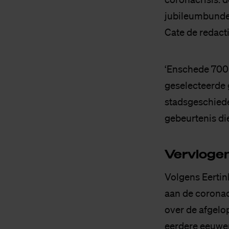
jubileumbunde
Cate de redacti
‘Enschede 700 
geselecteerde 
stadsgeschiede
gebeurtenis di
Ver­vlo­gen
Volgens Eertin
aan de coronac
over de afgelop
eerdere eeuwen