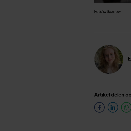
Foto's: Saxnow
E
Ar­ti­kel de­len o