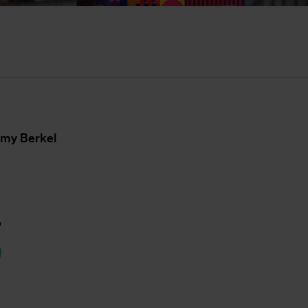
my Ber­kel
p