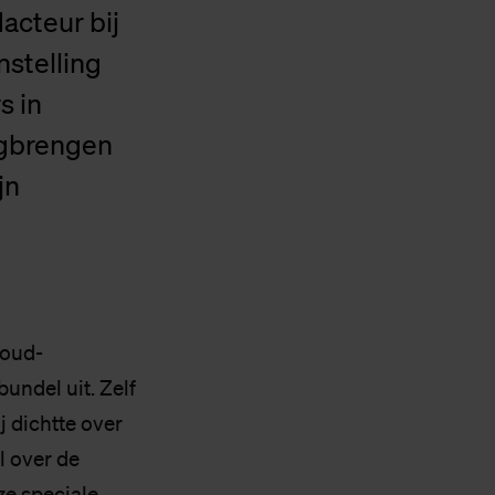
acteur bij
stelling
s in
ugbrengen
jn
 oud-
undel uit. Zelf
j dichtte over
l over de
ze speciale