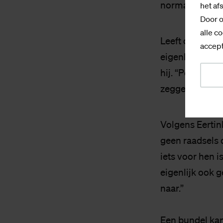
normaal. Het is
het af
Door o
alle co
Leeft dichten 
accept
eigenlijk. De g
hij. “Poëzie is 
zeggen hebben 
Volgens Eertink
geen raadsels d
iets voor hen i
eigenlijk ook 
naar.”
Een bundel kan 