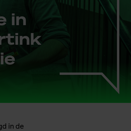
e in
­tink
ie
gd in de