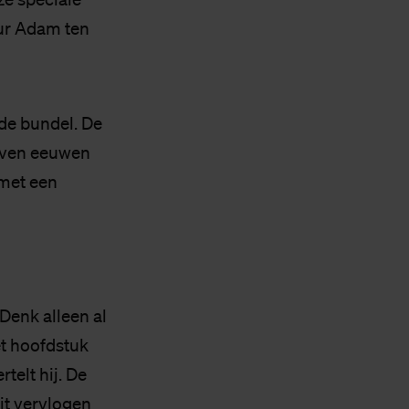
ur Adam ten
de bundel. De
zeven eeuwen
 met een
Denk alleen al
t hoofdstuk
telt hij. De
it vervlogen