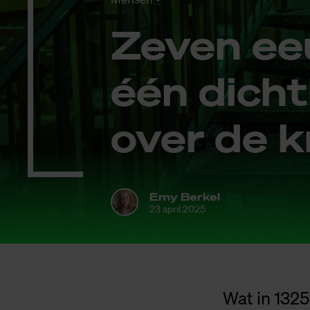
Ze­ven ee
één dicht­
over de k
Emy Berkel
23 april 2025
Wat in 1325