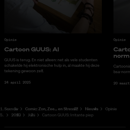
Opinie
Opinie
Car­toon GUUS: AI
Car­t
norm
GUUS is terug. En niet alleen: net als vele studenten
schakelde hij elektronische hulp in, al maakte hij deze
Cartoonis
tekening gewoon zelf.
bsa-norm
24 april 2025
20 maart
Saxnow
Co­mic: Zon, Zee... en Stress?!
Nieuws
Opinie
2023
Juni
Cartoon GUUS: Irritante piep