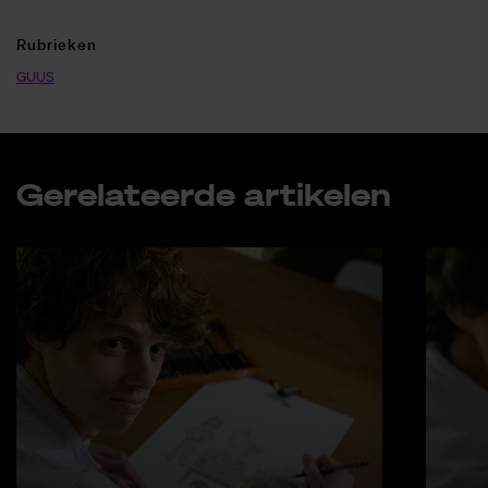
Ru­brie­ken
GUUS
Ge­re­la­teer­de ar­ti­ke­len