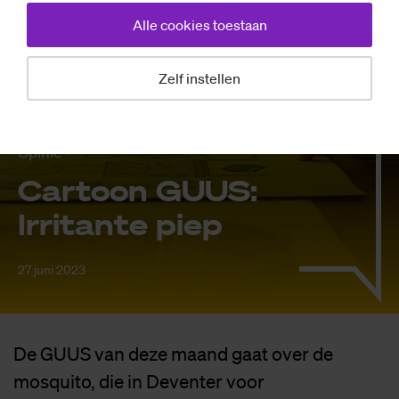
Alle cookies toestaan
Zelf instellen
Opinie
Car­toon GUUS:
Ir­ri­tan­te piep
27 juni 2023
De GUUS van deze maand gaat over de
mosquito, die in Deventer voor