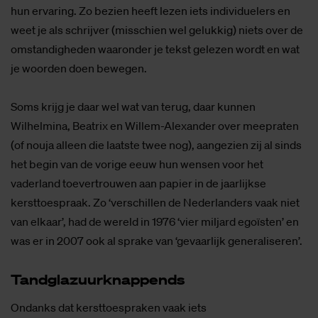
hun ervaring. Zo bezien heeft lezen iets individuelers en
weet je als schrijver (misschien wel gelukkig) niets over de
omstandigheden waaronder je tekst gelezen wordt en wat
je woorden doen bewegen.
Soms krijg je daar wel wat van terug, daar kunnen
Wilhelmina, Beatrix en Willem-Alexander over meepraten
(of nouja alleen die laatste twee nog), aangezien zij al sinds
het begin van de vorige eeuw hun wensen voor het
vaderland toevertrouwen aan papier in de jaarlijkse
kersttoespraak. Zo ‘verschillen de Nederlanders vaak niet
van elkaar’, had de wereld in 1976 ‘vier miljard egoïsten’ en
was er in 2007 ook al sprake van ‘gevaarlijk generaliseren’.
Tand­gla­zuur­knap­pends
Ondanks dat kersttoespraken vaak iets