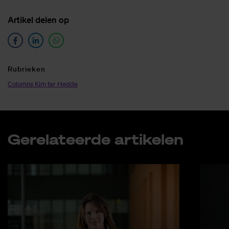
Ar­ti­kel de­len op
Ru­brie­ken
Columns Kim ter Hedde
Ge­re­la­teer­de ar­ti­ke­len