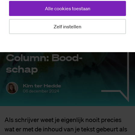
Alle cookies toestaan
Zelf instellen
Opinie
Co­lumn: Bood­
schap
Kim ter Hedde
06 december 2024
Als schrijver weet je eigenlijk nooit precies
wat er met de inhoud van je tekst gebeurt als