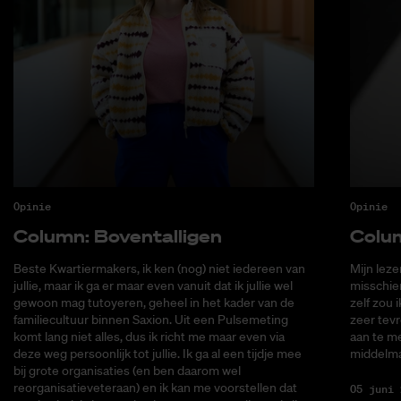
Opinie
Opinie
Co­lumn: Bo­ven­tal­li­gen
Co­lu
Beste Kwartiermakers, ik ken (nog) niet iedereen van
Mijn lez
jullie, maar ik ga er maar even vanuit dat ik jullie wel
misschie
gewoon mag tutoyeren, geheel in het kader van de
zelf zou 
familiecultuur binnen Saxion. Uit een Pulsemeting
zeer tevr
komt lang niet alles, dus ik richt me maar even via
aan te me
deze weg persoonlijk tot jullie. Ik ga al een tijdje mee
middelma
bij grote organisaties (en ben daarom wel
reorganisatieveteraan) en ik kan me voorstellen dat
05 juni 