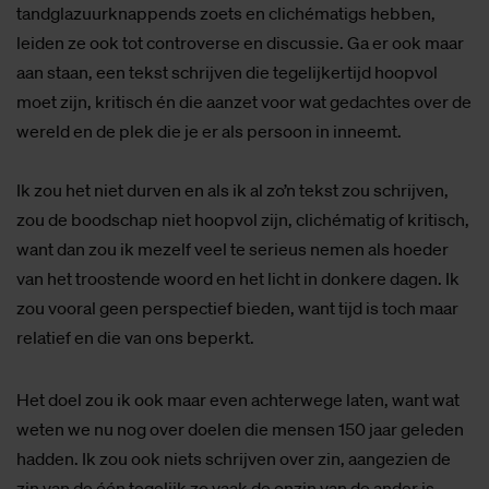
tandglazuurknappends zoets en clichématigs hebben,
leiden ze ook tot controverse en discussie. Ga er ook maar
aan staan, een tekst schrijven die tegelijkertijd hoopvol
moet zijn, kritisch én die aanzet voor wat gedachtes over de
wereld en de plek die je er als persoon in inneemt.
Ik zou het niet durven en als ik al zo’n tekst zou schrijven,
zou de boodschap niet hoopvol zijn, clichématig of kritisch,
want dan zou ik mezelf veel te serieus nemen als hoeder
van het troostende woord en het licht in donkere dagen. Ik
zou vooral geen perspectief bieden, want tijd is toch maar
relatief en die van ons beperkt.
Het doel zou ik ook maar even achterwege laten, want wat
weten we nu nog over doelen die mensen 150 jaar geleden
hadden. Ik zou ook niets schrijven over zin, aangezien de
zin van de één tegelijk zo vaak de onzin van de ander is.