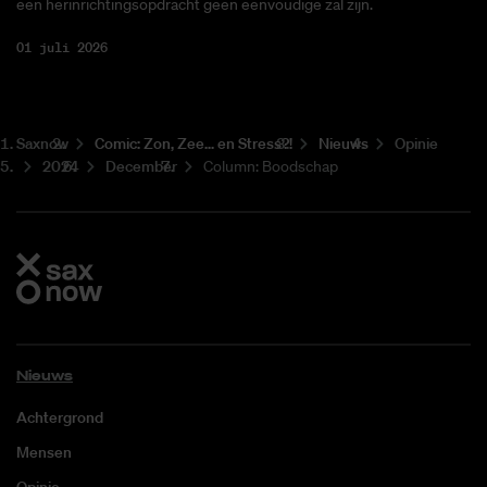
een herinrichtingsopdracht geen eenvoudige zal zijn.
01 juli 2026
Saxnow
Co­mic: Zon, Zee... en Stress?!
Nieuws
Opinie
2024
December
Column: Boodschap
Nieuws
Achtergrond
Mensen