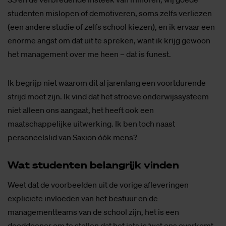
studenten mislopen of demotiveren, soms zelfs verliezen
(een andere studie of zelfs school kiezen), en ik ervaar een
enorme angst om dat uit te spreken, want ik krijg gewoon
het management over me heen – dat is funest.
Ik begrijp niet waarom dit al jarenlang een voortdurende
strijd moet zijn. Ik vind dat het stroeve onderwijssysteem
niet alleen ons aangaat, het heeft ook een
maatschappelijke uitwerking. Ik ben toch naast
personeelslid van Saxion óók mens?
Wat stu­den­ten be­lang­rijk vin­den
Weet dat de voorbeelden uit de vorige afleveringen
expliciete invloeden van het bestuur en de
managementteams van de school zijn, het is een
dooddoener om te stellen dat het iets is ‘wat ons overkomt,