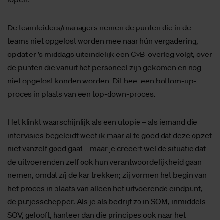
De teamleiders/managers nemen de punten die in de
teams niet opgelost worden mee naar hún vergadering,
opdat er ’s middags uiteindelijk een CvB-overleg volgt, over
de punten die vanuit het personeel zijn gekomen en nog
niet opgelost konden worden. Dit heet een bottom-up-
proces in plaats van een top-down-proces.
Het klinkt waarschijnlijk als een utopie – als iemand die
intervisies begeleidt weet ik maar al te goed dat deze opzet
niet vanzelf goed gaat – maar je creëert wel de situatie dat
de uitvoerenden zelf ook hun verantwoordelijkheid gaan
nemen, omdat zíj de kar trekken; zíj vormen het begin van
het proces in plaats van alleen het uitvoerende eindpunt,
de putjesschepper. Als je als bedrijf zo in SOM, inmiddels
SOV, gelooft, hanteer dan die principes ook naar het