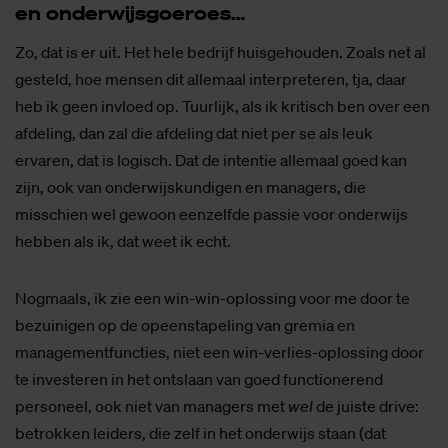
en on­der­wijs­goe­roes…
Zo, dat is er uit. Het hele bedrijf huisgehouden. Zoals net al
gesteld, hoe mensen dit allemaal interpreteren, tja, daar
heb ik geen invloed op. Tuurlijk, als ik kritisch ben over een
afdeling, dan zal die afdeling dat niet per se als leuk
ervaren, dat is logisch. Dat de intentie allemaal goed kan
zijn, ook van onderwijskundigen en managers, die
misschien wel gewoon eenzelfde passie voor onderwijs
hebben als ik, dat weet ik echt.
Nogmaals, ik zie een win-win-oplossing voor me door te
bezuinigen op de opeenstapeling van gremia en
managementfuncties, niet een win-verlies-oplossing door
te investeren in het ontslaan van goed functionerend
personeel, ook niet van managers met
wel
de juiste drive:
betrokken leiders, die zelf in het onderwijs staan (dat