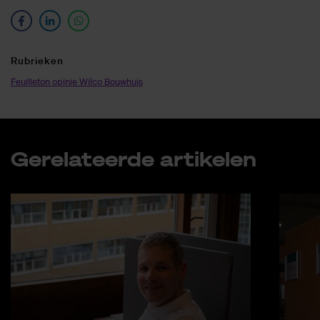
Ru­brie­ken
Feuilleton opinie Wilco Bouwhuis
Ge­re­la­teer­de ar­ti­ke­len