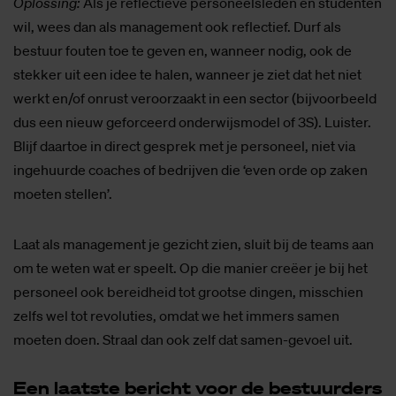
Oplossing:
Als je reflectieve personeelsleden en studenten
wil, wees dan als management ook reflectief. Durf als
bestuur fouten toe te geven en, wanneer nodig, ook de
stekker uit een idee te halen, wanneer je ziet dat het niet
werkt en/of onrust veroorzaakt in een sector (bijvoorbeeld
dus een nieuw geforceerd onderwijsmodel of 3S). Luister.
Blijf daartoe in direct gesprek met je personeel, niet via
ingehuurde coaches of bedrijven die ‘even orde op zaken
moeten stellen’.
Laat als management je gezicht zien, sluit bij de teams aan
om te weten wat er speelt. Op die manier creëer je bij het
personeel ook bereidheid tot grootse dingen, misschien
zelfs wel tot revoluties, omdat we het immers samen
moeten doen. Straal dan ook zelf dat samen-gevoel uit.
Een laat­ste be­richt voor de be­stuur­ders