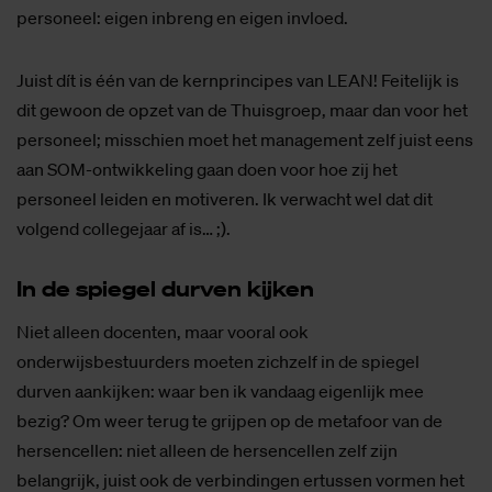
personeel: eigen inbreng en eigen invloed.
Juist dít is één van de kernprincipes van LEAN! Feitelijk is
dit gewoon de opzet van de Thuisgroep, maar dan voor het
personeel; misschien moet het management zelf juist eens
aan SOM-ontwikkeling gaan doen voor hoe zij het
personeel leiden en motiveren. Ik verwacht wel dat dit
volgend collegejaar af is… ;).
In de spie­gel dur­ven kij­ken
Niet alleen docenten, maar vooral ook
onderwijsbestuurders moeten zichzelf in de spiegel
durven aankijken: waar ben ik vandaag eigenlijk mee
bezig? Om weer terug te grijpen op de metafoor van de
hersencellen: niet alleen de hersencellen zelf zijn
belangrijk, juist ook de verbindingen ertussen vormen het