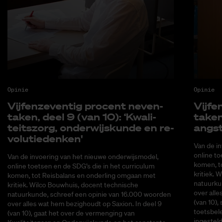
Opinie
Opinie
Vijf­en­ze­ven­tig pro­cent ne­ven­
Vijf­­­e
ta­ken, deel 9 (van 10): ‘Kwa­li­
ta­­­k
teits­zorg, on­der­wijs­kun­de en re­
angs
vo­lu­tie­den­ken'
Van de i
online to
Van de invoering van het nieuwe onderwijsmodel,
komen, t
online toetsen en de SDG’s die in het curriculum
kritiek. 
komen, tot Reisbalans en onderling omgaan met
natuurku
kritiek. Wilco Bouwhuis, docent technische
over alle
natuurkunde, schreef een opinie van 16.000 woorden
(van 10), 
over alles wat hem bezighoudt op Saxion. In deel 9
toetsbel
(van 10), gaat het over de vermenging van
ingestel