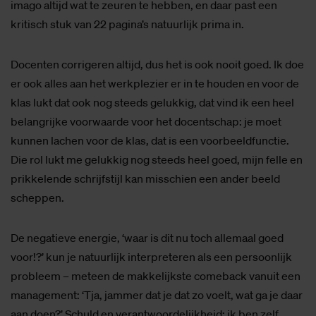
imago altijd wat te zeuren te hebben, en daar past een
kritisch stuk van 22 pagina’s natuurlijk prima in.
Docenten corrigeren altijd, dus het is ook nooit goed. Ik doe
er ook alles aan het werkplezier er in te houden en voor de
klas lukt dat ook nog steeds gelukkig, dat vind ik een heel
belangrijke voorwaarde voor het docentschap: je moet
kunnen lachen voor de klas, dat is een voorbeeldfunctie.
Die rol lukt me gelukkig nog steeds heel goed, mijn felle en
prikkelende schrijfstijl kan misschien een ander beeld
scheppen.
De negatieve energie, ‘waar is dit nu toch allemaal goed
voor!?’ kun je natuurlijk interpreteren als een persoonlijk
probleem – meteen de makkelijkste comeback vanuit een
management: ‘Tja, jammer dat je dat zo voelt, wat ga je daar
aan doen?’
Schuld en verantwoordelijkheid: ik ben zelf