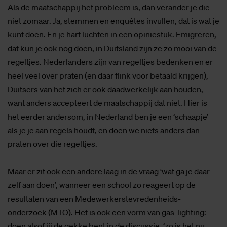
Als de maatschappij het probleem is, dan verander je die
niet zomaar. Ja, stemmen en enquêtes invullen, dat is wat je
kunt doen. En je hart luchten in een opiniestuk. Emigreren,
dat kun je ook nog doen, in Duitsland zijn ze zo mooi van de
regeltjes. Nederlanders zijn van regeltjes bedenken en er
heel veel over praten (en daar flink voor betaald krijgen),
Duitsers van het zich er ook daadwerkelijk aan houden,
want anders accepteert de maatschappij dat niet. Hier is
het eerder andersom, in Nederland ben je een ‘schaapje’
als je je aan regels houdt, en doen we niets anders dan
praten over die regeltjes.
Maar er zit ook een andere laag in de vraag ‘wat ga je daar
zelf aan doen’, wanneer een school zo reageert op de
resultaten van een Medewerkerstevredenheids-
onderzoek (MTO). Het is ook een vorm van gas-lighting:
doen alsof jíj de gekke bent in de discussie, ‘zo is het nu