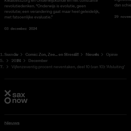
Kwaliteitszorg en Onderwijskunde en het constante
dan schie
revolutiedenken. “Onderwijs is evolutie, geen
revolutie; een verandering gaat maar heel geleidelijk,
29 novem
met fatsoenlijke evaluatie.”
03 december 2024
Saxnow
Co­mic: Zon, Zee... en Stress?!
Nieuws
Opinie
2024
December
Vijfenzeventig procent neventaken, deel 10 (van 10): ‘Afsluiting’
Nieuws