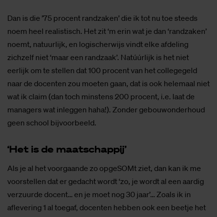
Dan is die ’75 procent randzaken’ die ik tot nu toe steeds
noem heel realistisch. Het zit ‘m erin wat je dan ‘randzaken’
noemt, natuurlijk, en logischerwijs vindt elke afdeling
zichzelf niet ‘maar een randzaak’. Natúúrlijk is het niet
eerlijk om te stellen dat 100 procent van het collegegeld
naar de docenten zou moeten gaan, dat is ook helemaal niet
wat ik claim (dan toch minstens 200 procent, i.e. laat de
managers wat inleggen haha!). Zonder gebouwonderhoud
geen school bijvoorbeeld.
‘Het is de maat­schap­pij’
Als je al het voorgaande zo opgeSOMt ziet, dan kan ik me
voorstellen dat er gedacht wordt ‘zo, je wordt al een aardig
verzuurde docent… en je moet nog 30 jaar’… Zoals ik in
aflevering 1 al toegaf, docenten hebben ook een beetje het