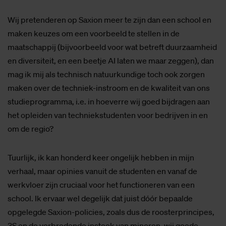
Wij pretenderen op Saxion meer te zijn dan een school en
maken keuzes om een voorbeeld te stellen in de
maatschappij (bijvoorbeeld voor wat betreft duurzaamheid
en diversiteit, en een beetje AI laten we maar zeggen), dan
mag ik mij als technisch natuurkundige toch ook zorgen
maken over de techniek-instroom en de kwaliteit van ons
studieprogramma, i.e. in hoeverre wij goed bijdragen aan
het opleiden van techniekstudenten voor bedrijven in en
om de regio?
Tuurlijk, ik kan honderd keer ongelijk hebben in mijn
verhaal, maar opinies vanuit de studenten en vanaf de
werkvloer zijn cruciaal voor het functioneren van een
school. Ik ervaar wel degelijk dat juist dóór bepaalde
opgelegde Saxion-policies, zoals dus de roosterprincipes,
3S en de verbredende insteek van minoren, wij goede