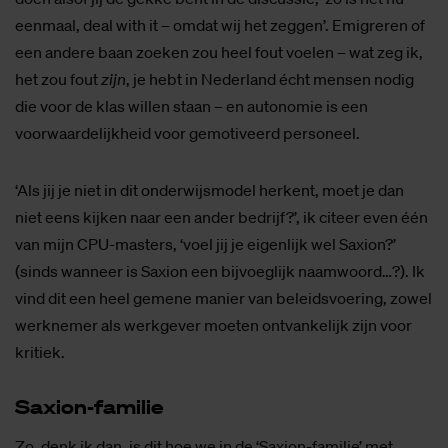
eenmaal, deal with it – omdat wij het zeggen’. Emigreren of
een andere baan zoeken zou heel fout voelen – wat zeg ik,
het zou fout
zijn
, je hebt in Nederland écht mensen nodig
die voor de klas willen staan – en autonomie is een
voorwaardelijkheid voor gemotiveerd personeel.
‘Als jij je niet in dit onderwijsmodel herkent, moet je dan
niet eens kijken naar een ander bedrijf?’, ik citeer even één
van mijn CPU-masters, ‘voel jij je eigenlijk wel Saxion?’
(sinds wanneer is Saxion een bijvoeglijk naamwoord…?). Ik
vind dit een heel gemene manier van beleidsvoering, zowel
werknemer als werkgever moeten ontvankelijk zijn voor
kritiek.
Saxi­on-fa­mi­lie
Zo, denk ik dan, is dit hoe we in de ‘Saxion-familie’ met