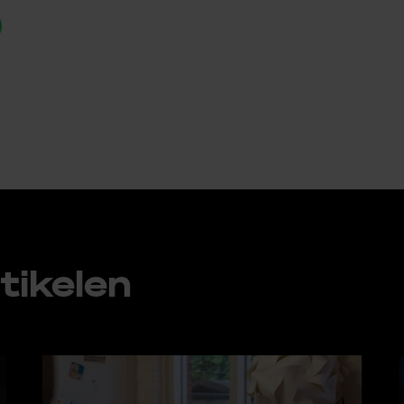
ti­ke­len