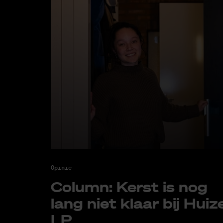
Opinie
Co­lumn: Kerst is nog
lang niet klaar bij Hui­z
LP