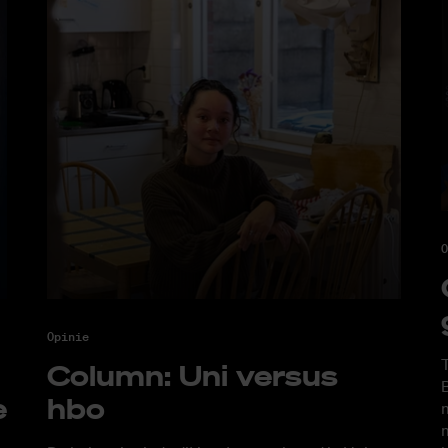
O
Opinie
T
Co­lumn: Uni ver­sus
B
e
hbo
m