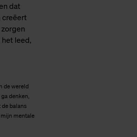
en dat
 creëert
g zorgen
 het leed,
n de wereld
o ga denken,
t de balans
p mijn mentale