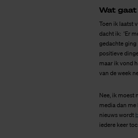
Wat gaat
Toen ik laatst
dacht ik: ‘Er m
gedachte ging 
positieve ding
maar ik vond he
van de week ne
Nee, ik moest 
media dan me li
nieuws wordt
b
iedere keer to