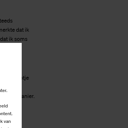
steeds
merkte dat ik
 dat ik soms
indelijk
huisgenootje
t nieuws
ter.
stische manier.
ls een
eeld
ontent.
ik van