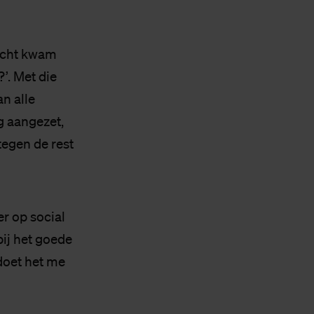
richt kwam
’. Met die
n alle
g aangezet,
tegen de rest
r op social
ij het goede
doet het me