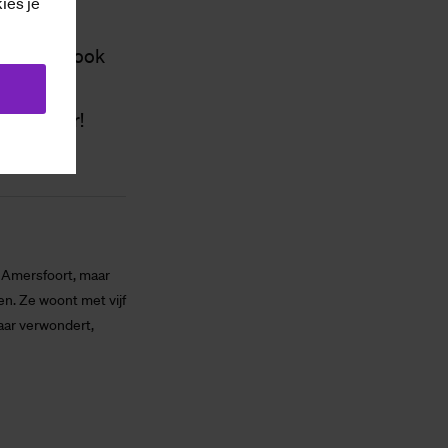
kies je
mentale
komt - en ook
t met
 aanrader!
t Amersfoort, maar
en. Ze woont met vijf
aar verwondert,