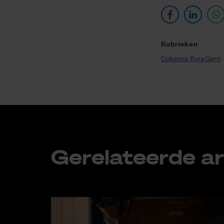
Ru­brie­ken
Columns Kyra Gent
Ge­re­la­teer­de ar­