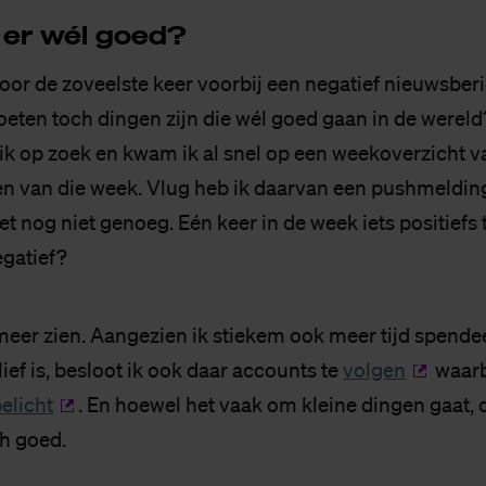
 er wél goed?
 voor de zoveelste keer voorbij een negatief nieuwsbe
oeten toch dingen zijn die wél goed gaan in de wereld?
ik op zoek en kwam ik al snel op een weekoverzicht va
en van die week. Vlug heb ik daarvan een pushmeldin
t nog niet genoeg. Eén keer in de week iets positiefs 
gatief?
meer zien. Aangezien ik stiekem ook meer tijd spendee
ef is, besloot ik ook daar accounts te
volgen
waarb
elicht
. En hoewel het vaak om kleine dingen gaat, 
ch goed.