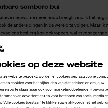
ar­ba­re som­be­re bui
itieve nieuws me meer hoop brengt, vind ik het nog 
ook de andere dingen in de wereld te volgen. Maar ik 
gevoelens best erg kon opkroppen, wat ervoor zorgde
een onverklaarbare sombere bui zat. En dat helpt uite
?
okies op deze website
 daarin ook iets anders zoeken en werd ik door mijn 
en
podcast
die ze luistert. In deze podcast wordt he
 onze website bezoekt, worden er cookies geplaatst op je compu
r de presentatoren doen dat op een luchtige en reali
atsen cookies voor het bijhouden van statistieken en om jouw
te luisteren krijgen mijn gedachtes geen kans om er a
uren op te slaan maar ook voor marketingdoeleinden (bijvoorb
stemmen van advertenties) en voor het tonen van social media c
raal over in te zitten.
p 'Alle cookies toestaan' te klikken ga je akkoord met het gebru