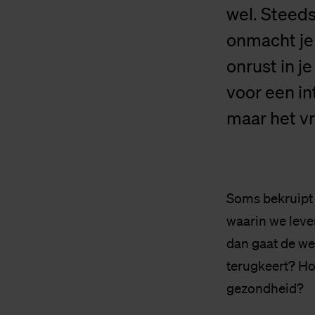
wel. Steed
onmacht je 
onrust in j
voor een in
maar het v
Soms bekruipt 
waarin we leven
dan gaat de we
terugkeert? Hoe
gezondheid?