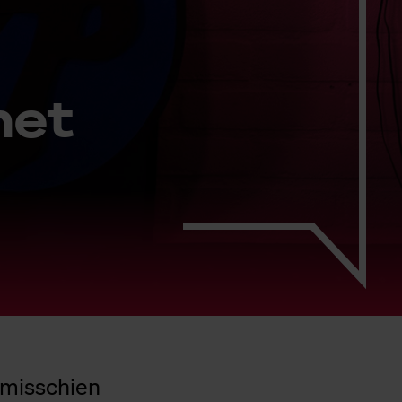
het
 misschien