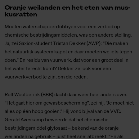
Oran­je wei­lan­den en het eten van mus­
kus­rat­ten
Moeten waterschappen lobbyen voor een verbod op
chemische bestrijdingsmiddelen, was een andere stelling.
Ja, zei Saxion-student Tristan Dekker (AWP): “Die maken
het natuurlijk systeem kapot en daar moeten we iets tegen
doen.” En residu van vuurwerk, dat voor een groot deel in
het water terecht komt? Dekker zei ook voor een
vuurwerkverbod te zijn, om die reden.
Rolf Woolberink (BBB) dacht daar weer heel anders over.
“Het gaat hier om gewasbescherming”, zei hij. “Je moet niet
alles op één hoop gooien.” Hij vond bijval van de VVD.
Gerald Aveskamp beweerde dat het chemische
bestrijdingsmiddel glyfosaat – bekend van de oranje
weilanden na gebruik – juist heel snel afbreekt. “En als