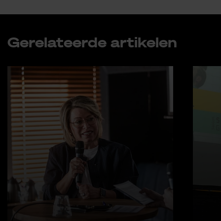
Ge­re­la­teer­de ar­ti­ke­len