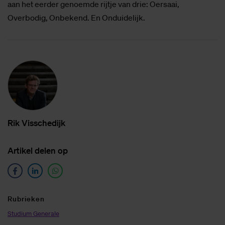
aan het eerder genoemde rijtje van drie: Oersaai,
Overbodig, Onbekend. En Onduidelijk.
Rik Vis­sche­dijk
Ar­ti­kel de­len op
Ru­brie­ken
Studium Generale