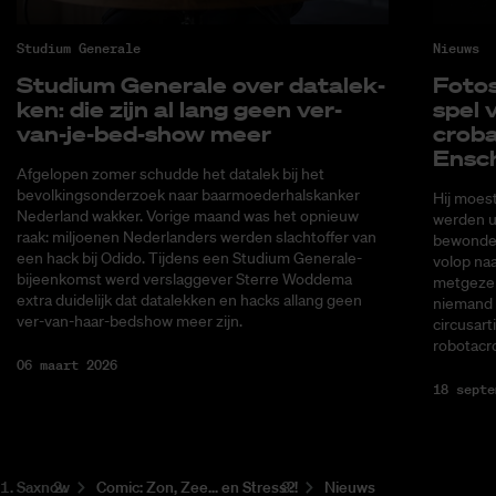
Studium Generale
Nieuws
Stu­di­um Ge­ne­ra­le over da­ta­lek­
Fo­to­
ken: die zijn al lang geen ver-
spel v
van-je-bed-show meer
cro­ba
En­sc
Afgelopen zomer schudde het datalek bij het
bevolkingsonderzoek naar baarmoederhalskanker
Hij moes
Nederland wakker. Vorige maand was het opnieuw
werden ui
raak: miljoenen Nederlanders werden slachtoffer van
bewonder
een hack bij Odido. Tijdens een Studium Generale-
volop naa
bijeenkomst werd verslaggever Sterre Woddema
metgezel
extra duidelijk dat datalekken en hacks allang geen
niemand 
ver-van-haar-bedshow meer zijn.
circusart
robotacr
06 maart 2026
18 septe
Saxnow
Co­mic: Zon, Zee... en Stress?!
Nieuws