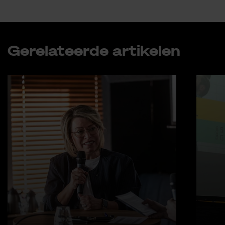
Ge­re­la­teer­de ar­ti­ke­len