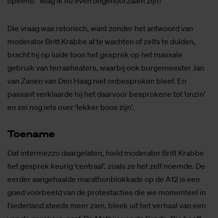
opeens: “Mag ik nu even ongehoorzaam zijn?”
Die vraag was retorisch, want zonder het antwoord van
moderator Britt Krabbe af te wachten of zelfs te dulden,
bracht hij op luide toon het gesprek op het massale
gebruik van terrasheaters, waarbij ook burgemeester Jan
van Zanen van Den Haag niet onbesproken bleef. En
passant verklaarde hij het daarvoor besprokene tot ‘onzin’
en zei nog iets over ‘lekker boos zijn’.
Toe­na­me
Dat intermezzo daargelaten, hield moderator Britt Krabbe
het gesprek keurig ‘centraal’, zoals ze het zelf noemde. De
eerder aangehaalde marathonblokkade op de A12 is een
goed voorbeeld van de protestacties die we momenteel in
Nederland steeds meer zien, bleek uit het verhaal van een