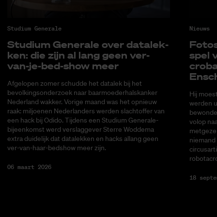
Studium Generale
Nieuws
Stu­di­um Ge­ne­ra­le over da­ta­lek­
Fo­to­
ken: die zijn al lang geen ver-
spel v
van-je-bed-show meer
cro­ba
En­sc
Afgelopen zomer schudde het datalek bij het
bevolkingsonderzoek naar baarmoederhalskanker
Hij moes
Nederland wakker. Vorige maand was het opnieuw
werden ui
raak: miljoenen Nederlanders werden slachtoffer van
bewonder
een hack bij Odido. Tijdens een Studium Generale-
volop naa
bijeenkomst werd verslaggever Sterre Woddema
metgezel
extra duidelijk dat datalekken en hacks allang geen
niemand 
ver-van-haar-bedshow meer zijn.
circusart
robotacr
06 maart 2026
18 septe