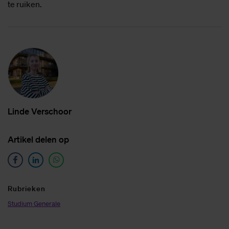
te ruiken.
Lin­de Ver­schoor
Ar­ti­kel de­len op
Ru­brie­ken
Studium Generale