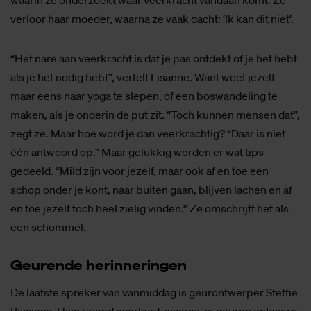
verloor haar moeder, waarna ze vaak dacht: ‘Ik kan dit niet’.
“Het nare aan veerkracht is dat je pas ontdekt of je het hebt
als je het nodig hebt”, vertelt Lisanne. Want weet jezelf
maar eens naar yoga te slepen, of een boswandeling te
maken, als je onderin de put zit. “Toch kunnen mensen dat”,
zegt ze. Maar hoe word je dan veerkrachtig? “Daar is niet
één antwoord op.” Maar gelukkig worden er wat tips
gedeeld. “Mild zijn voor jezelf, maar ook af en toe een
schop onder je kont, naar buiten gaan, blijven lachen en af
en toe jezelf toch heel zielig vinden.” Ze omschrijft het als
een schommel.
Geu­ren­de her­in­ne­rin­gen
De laatste spreker van vanmiddag is geurontwerper Steffie
Baaijens. Haar vriend overleed, waarna ze geuren ontwierp