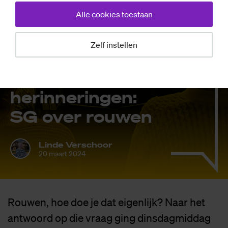
Alle cookies toestaan
Studium Generale
Veer­kracht,
Zelf instellen
dode goud­vis­sen
en geu­ren­de
her­in­ne­rin­gen:
SG over rou­wen
Linde Verschoor
20 maart 2024
Rouwen, hoe doe je dat eigenlijk? Naar het
antwoord op die vraag ging dinsdagmiddag