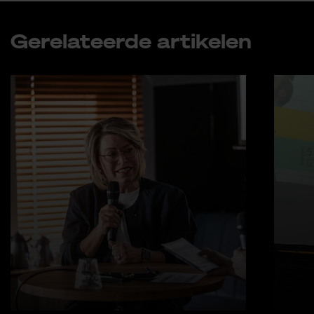
Ge­re­la­teer­de ar­ti­ke­len