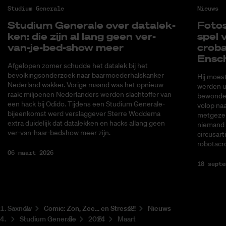
Studium Generale
Nieuws
Stu­di­um Ge­ne­ra­le over da­ta­lek­
Fo­to­
ken: die zijn al lang geen ver-
spel v
van-je-bed-show meer
cro­ba
En­sc
Afgelopen zomer schudde het datalek bij het
bevolkingsonderzoek naar baarmoederhalskanker
Hij moes
Nederland wakker. Vorige maand was het opnieuw
werden ui
raak: miljoenen Nederlanders werden slachtoffer van
bewonder
een hack bij Odido. Tijdens een Studium Generale-
volop naa
bijeenkomst werd verslaggever Sterre Woddema
metgezel
extra duidelijk dat datalekken en hacks allang geen
niemand 
ver-van-haar-bedshow meer zijn.
circusart
robotacr
06 maart 2026
18 septe
Saxnow
Co­mic: Zon, Zee... en Stress?!
Nieuws
Studium Generale
2024
Maart