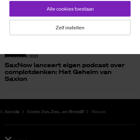
Nieuws
Alle cookies toestaan
2 december 2021
Aflevering twee Het Geheim van Saxion
online: Het Complot
Zelf instellen
Nieuws
25 november 2021
SaxNow lanceert eigen podcast over
complotdenken: Het Geheim van
Saxion
Saxnow
Co­mic: Zon, Zee... en Stress?!
Nieuws