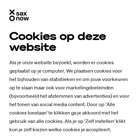
Cookies op deze
Nieuws
website
Podcast
Als je onze website bezoekt, worden er cookies
geplaatst op je computer. We plaatsen cookies voor
Alle categorieën
het bijhouden van statistieken en om jouw voorkeuren
op te slaan maar ook voor marketingdoeleinden
(bijvoorbeeld het afstemmen van advertenties) en voor
Nieuws
9 december 2021
het tonen van social media content. Door op 'Alle
Aflevering 3 Het Geheim van Saxion
cookies toestaan' te klikken ga je akkoord met het
online: De Gevaren
gebruik van alle cookies. Als je op 'Zelf instellen' klikt
kun je zelf kiezen welke cookies je accepteert.