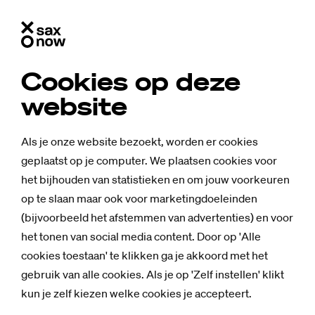
Cookies op deze
Stu­di­um Ge­ne­ra­le
website
Studium Generale biedt een podium voor
Als je onze website bezoekt, worden er cookies
activiteiten op het snijvlak van beroep,
geplaatst op je computer. We plaatsen cookies voor
wetenschap, kunst-cultuur en maatschappij.
het bijhouden van statistieken en om jouw voorkeuren
Elk kwartiel zijn er debatten, lezingen,
op te slaan maar ook voor marketingdoeleinden
powertalks, interviews, praatdiners en
(bijvoorbeeld het afstemmen van advertenties) en voor
talkshows over allerlei brandende kwesties.
het tonen van social media content. Door op 'Alle
cookies toestaan' te klikken ga je akkoord met het
gebruik van alle cookies. Als je op 'Zelf instellen' klikt
Ar­ti­ke­len over SG
kun je zelf kiezen welke cookies je accepteert.