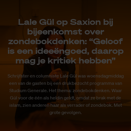
Lale Gül op Saxion bij
bijeenkomst over
zondebokdenken: “Geloof
is een ideeëngoed, daarop
mag je kritiek hebben”
Schrijfster en columniste Lale Gül was woensdagmiddag
een van de gasten bij een drukbezocht programma van
Studium Generale. Het thema: zondebokdenken. Waar
Gül voor de één als heldin geldt, omdat ze brak met de
islam, zien anderen haar als verrader of zondebok. Met
grote gevolgen.