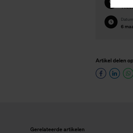
Theat
Datum 
6 maar
Ar­ti­kel de­len o
Ge­re­la­teer­de ar­ti­ke­len