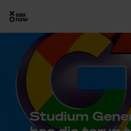
Stu­di­um Ge­ne
hoe die te­rug 