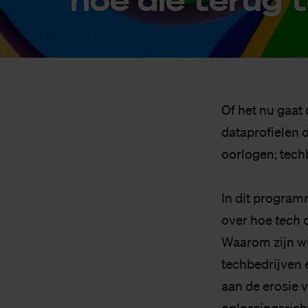
Of het nu gaat
dataprofielen o
oorlogen; tech
In dit progra
over hoe
tech
d
Waarom zijn wi
techbedrijven 
aan de erosie 