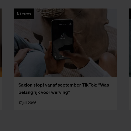
Nieuws
Saxi­on stopt van­af sep­tem­ber Tik­Tok; “Was
be­lang­rijk voor wer­ving”
17 juli 2026