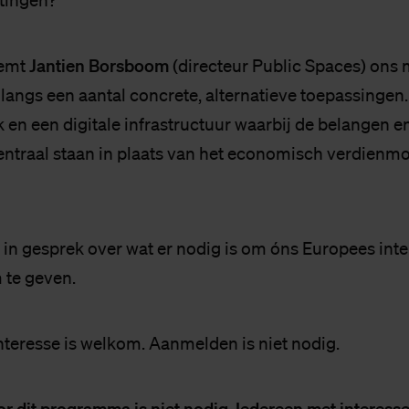
tingen?
Jantien Borsboom
eemt
(directeur Public Spaces) ons
langs een aantal concrete, alternatieve toepassingen.
k en een digitale infrastructuur waarbij de belangen e
entraal staan in plaats van het economisch verdienmo
in gesprek over wat er nodig is om óns Europees inte
 te geven.
nteresse is welkom. Aanmelden is niet nodig.
 dit programma is niet nodig. Iedereen met interesse 