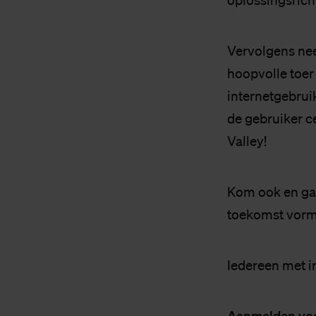
oplossingsrich
Vervolgens n
hoopvolle toer 
internetgebrui
de gebruiker c
Valley!
Kom ook en ga 
toekomst vorm
Iedereen met i
Aanmelden voor