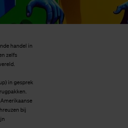
ende handel in
en zelfs
wereld.
up) in gesprek
erugpakken.
l Amerikaanse
hreuzen bij
jn