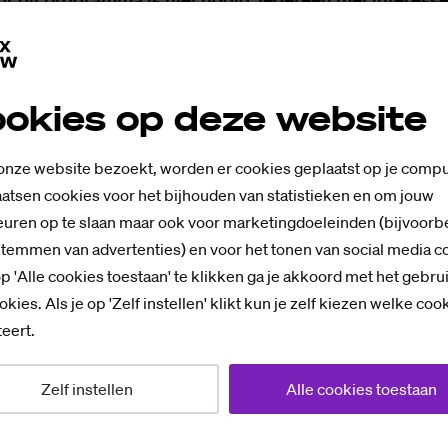
okies op deze website
ake
- Auteur De Tech Coup, Fellow aan Stanford
ormalig Europarlementariër
 onze website bezoekt, worden er cookies geplaatst op je compu
atsen cookies voor het bijhouden van statistieken en om jouw
oom
- Directeur Public Spaces
uren op te slaan maar ook voor marketingdoeleinden (bijvoorb
itt Krabbe
stemmen van advertenties) en voor het tonen van social media c
p 'Alle cookies toestaan' te klikken ga je akkoord met het gebru
taal innoveren, minor e-commerce en retail, Centrum
okies. Als je op 'Zelf instellen' klikt kun je zelf kiezen welke coo
igitalisering
eert.
Zelf instellen
Alle cookies toestaan
e