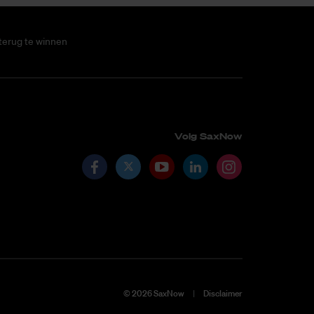
terug te winnen
Volg SaxNow
©
2026
SaxNow
Disclaimer