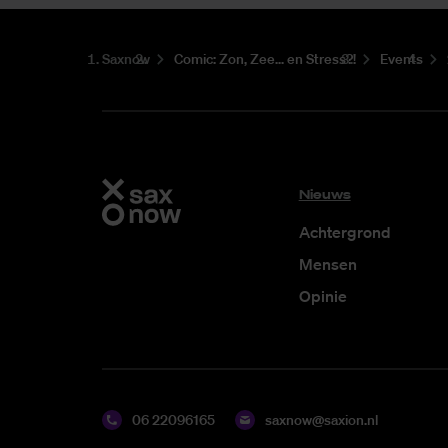
Saxnow
Co­mic: Zon, Zee... en Stress?!
Events
Nieuws
Achtergrond
Mensen
Opinie
06 22096165
saxnow@saxion.nl