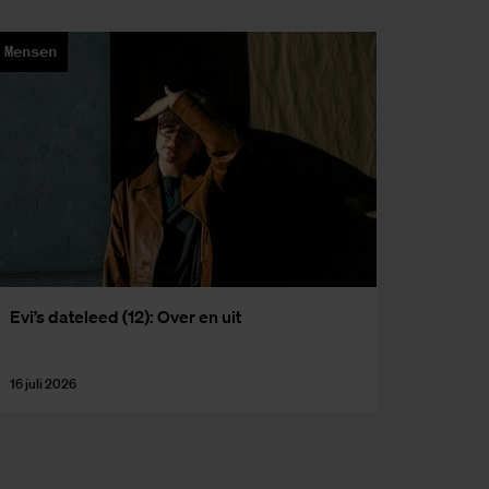
Mensen
Evi’s da­te­leed (12): Over en uit
16 juli 2026