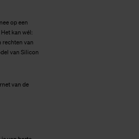
 mee op een
 Het kan wél:
n rechten van
del van Silicon
rnet van de
is van harte