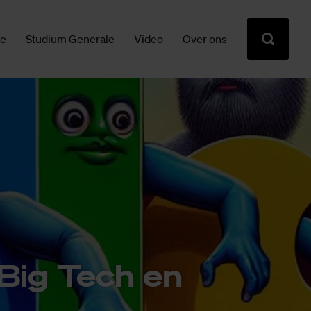
ie
Studium Generale
Video
Over ons
 Big Tech en