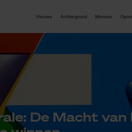
Nieuws
Achtergrond
Mensen
Opin
­ra­le: De Macht van
te win­nen