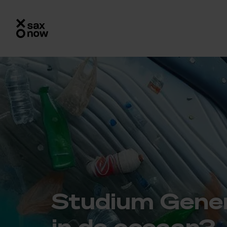
Stu­di­um Ge­ne­
in de oce­aan?