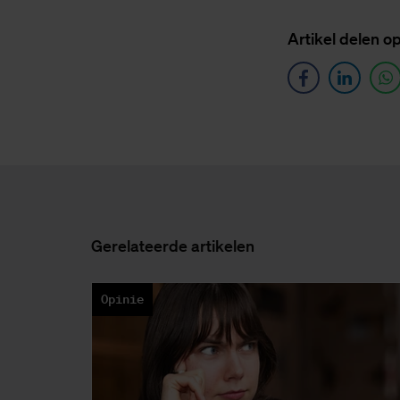
Ar­ti­kel de­len o
Ge­re­la­teer­de ar­ti­ke­len
Opinie