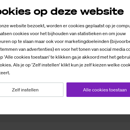
een
(verduurzaming petrochemie)
okies op deze website
hnoloog (info volgt)
ard Engelfriet
 onze website bezoekt, worden er cookies geplaatst op je compu
atsen cookies voor het bijhouden van statistieken en om jouw
ng met: Minor Circulaire Economie (Ivo Kothman), G
uren op te slaan maar ook voor marketingdoeleinden (bijvoorb
s) Egalitarian project Eudres Saxion, Team Sustainab
stemmen van advertenties) en voor het tonen van social media c
p 'Alle cookies toestaan' te klikken ga je akkoord met het gebru
okies. Als je op 'Zelf instellen' klikt kun je zelf kiezen welke coo
eert.
e
Zelf instellen
Alle cookies toestaan
hede F2.42
en tijd
rt 2025 - 15:00 tot 16:15