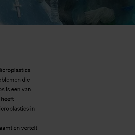
icroplastics
roblemen die
s is één van
 heeft
croplastics in
amt en vertelt