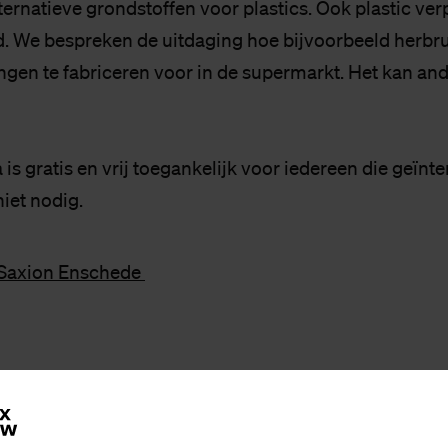
ternatieve grondstoffen voor plastics. Ook plastic ve
 We bespreken de uitdaging hoe bijvoorbeeld herbru
ngen te fabriceren voor in de supermarkt. Het kan and
s gratis en vrij toegankelijk voor iedereen die geïnte
iet nodig.
2 Saxion Enschede
bos
plasticsoupfoundation