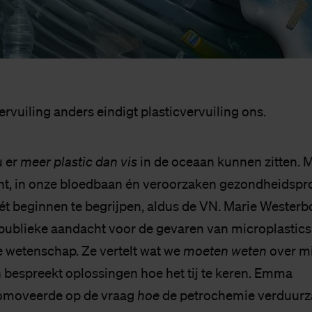
ervuiling anders eindigt plasticvervuiling ons.
 er
meer plastic
dan vis
in de oceaan kunnen zitten. M
ucht, in onze bloedbaan én veroorzaken gezondheidsp
t beginnen te begrijpen, aldus de VN. Marie Westerbo
 publieke aandacht voor de gevaren van microplastics
e wetenschap. Ze vertelt wat we
moeten
weten
over mi
 bespreekt oplossingen hoe het tij te keren. Emma
omoveerde op de vraag
hoe
de petrochemie verduurza