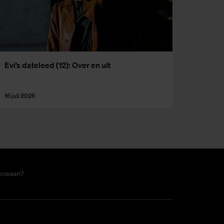
Evi’s da­te­leed (12): Over en uit
16 juli 2026
 oceaan?