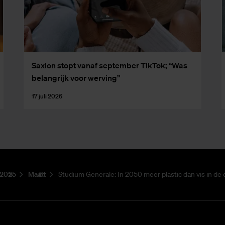
Saxi­on stopt van­af sep­tem­ber Tik­Tok; “Was
be­lang­rijk voor wer­ving”
17 juli 2026
2025
Maart
Studium Generale: In 2050 meer plastic dan vis in de