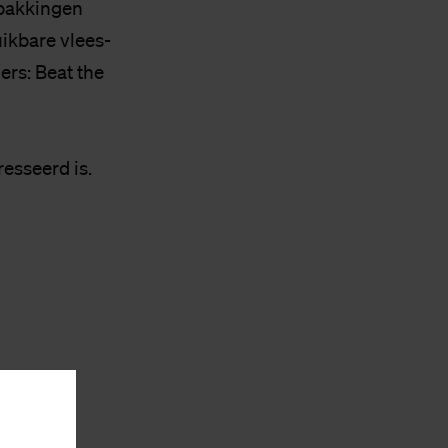
rpakkingen
ikbare vlees-
ers: Beat the
resseerd is.