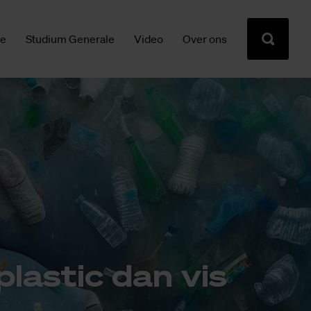
ie
Studium Generale
Video
Over ons
plas­tic dan vis