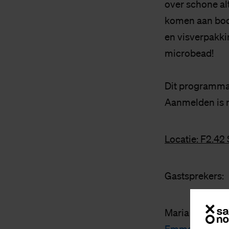
over schone al
komen aan bod.
en visverpakki
microbead!
Dit programma i
Aanmelden is n
Locatie: F2.4
Gastsprekers:
Maria Wester