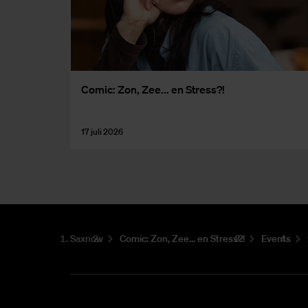
Co­mic: Zon, Zee... en Stress?!
17 juli 2026
Saxnow
Co­mic: Zon, Zee... en Stress?!
Events