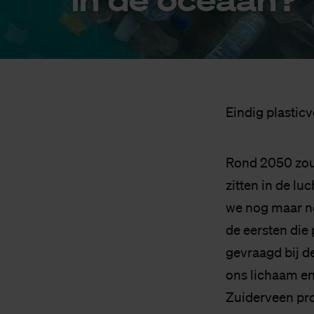
Eindig plasticv
Rond 2050 zou
zitten in de l
we nog maar né
de eersten die
gevraagd bij d
ons lichaam en
Zuiderveen pr