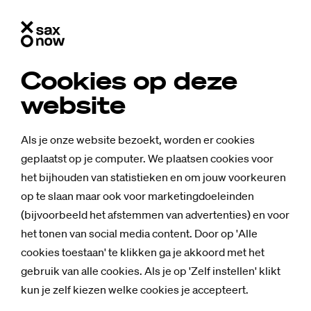
Cookies op deze
Stu­di­um Ge­ne­ra­le: Hoe
website
werkt jouw mo­re­le kom­pas
in deze we­reld?
Als je onze website bezoekt, worden er cookies
geplaatst op je computer. We plaatsen cookies voor
het bijhouden van statistieken en om jouw voorkeuren
Begeleid gesprek na afloop van de
op te slaan maar ook voor marketingdoeleinden
(bijvoorbeeld het afstemmen van advertenties) en voor
docuvertoning ‘Mijn opa was een
het tonen van social media content. Door op 'Alle
Schalkhaarder’
cookies toestaan' te klikken ga je akkoord met het
gebruik van alle cookies. Als je op 'Zelf instellen' klikt
Het kwaad bestaat niet uit een slechte intentie maar juist uit
kun je zelf kiezen welke cookies je accepteert.
de braafheid, de volgzaamheid, het meevliegen in de