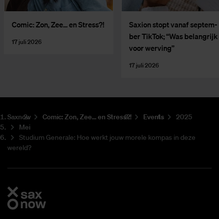
Co­mic: Zon, Zee... en Stress?!
Saxi­on stopt van­af sep­tem­
ber Tik­Tok; “Was be­lang­rijk
17 juli 2026
voor wer­ving”
17 juli 2026
Saxnow
Co­mic: Zon, Zee... en Stress?!
Events
2025
Mei
Studium Generale: Hoe werkt jouw morele kompas in deze
wereld?