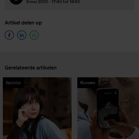
8 mei 2025 - 17:45 tot 18:45
Ar­ti­kel de­len op
Ge­re­la­teer­de ar­ti­ke­len
Opinie
Nieuws