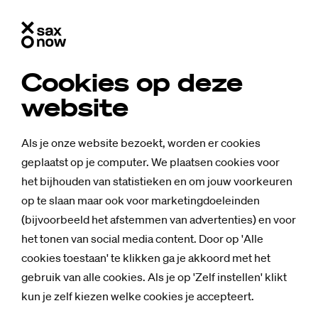
Cookies op deze
website
Film­avond – The se­cret life
of Wal­ter Mit­ty
Als je onze website bezoekt, worden er cookies
geplaatst op je computer. We plaatsen cookies voor
het bijhouden van statistieken en om jouw voorkeuren
Studium Generale slaat de handen ineen met
op te slaan maar ook voor marketingdoeleinden
(bijvoorbeeld het afstemmen van advertenties) en voor
de enige echte Saxion filmclub*. We nodigen
het tonen van social media content. Door op 'Alle
je uit voor een fijne avond film met ook
cookies toestaan' te klikken ga je akkoord met het
aandacht voor visuele en filmische aspecten.
gebruik van alle cookies. Als je op 'Zelf instellen' klikt
Welke keuzes maakt de regisseur en
kun je zelf kiezen welke cookies je accepteert.
waarom?