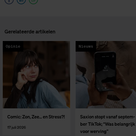
Ge­re­la­teer­de ar­ti­ke­len
Opinie
Nieuws
Co­mic: Zon, Zee... en Stress?!
Saxi­on stopt van­af sep­tem­
ber Tik­Tok; “Was be­lang­rijk
17 juli 2026
voor wer­ving”