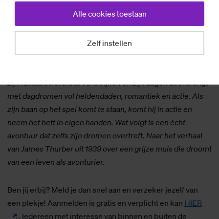
Alle cookies toestaan
Over de film – The secret life of Walter Mitty (2013)
Er komt een moment dat je stopt met dromen en je eigen
Zelf instellen
lot gaat bepalen. Walter Mitty (Ben Stiller) is een introverte
man die aan zijn saaie, anonieme bestaan ontsnapt door in
zijn fantasiewereld te verdwijnen en zijn dagen doorbrengt
met dagdromen vol heldendaden, romantiek en actie. Als
zijn baan op het spel komt te staan, komt hij in actie en
neem het heft in eigen handen. Wat volgt is een écht
avontuur dat zelfs zijn dromen overtreft. Naar het verhaal
van James Thurber uit 1939 over een grijze muis die droomt
van een leven als avonturier.
Ben jij erbij? Meld je dan snel aan en verzeker jezelf van
een plekje! Aanmelden is gratis en verplicht en kan
HIER
. Iedereen met interesse van binnen en buiten de