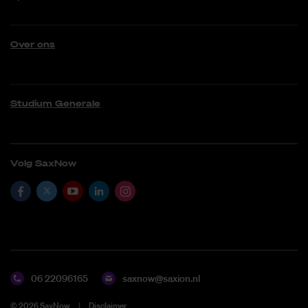
Over ons
Studium Generale
Volg SaxNow
06 22096165
saxnow@saxion.nl
©
2026
SaxNow
Disclaimer